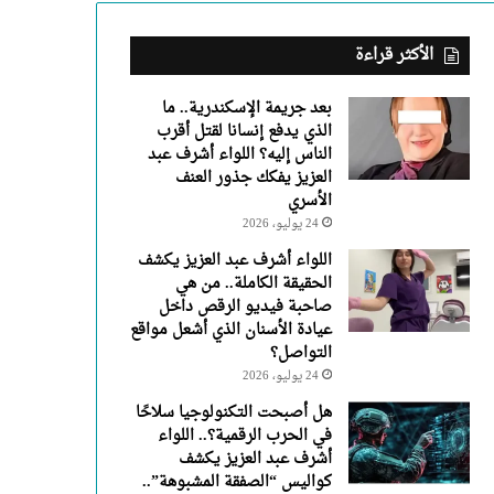
عبد
العزيز
يفكك
الأكثر قراءة
جذور
العنف
بعد جريمة الإسكندرية.. ما
الأسري
الذي يدفع إنسانا لقتل أقرب
الناس إليه؟ اللواء أشرف عبد
العزيز يفكك جذور العنف
الأسري
24 يوليو، 2026
اللواء أشرف عبد العزيز يكشف
الحقيقة الكاملة.. من هي
صاحبة فيديو الرقص داخل
عيادة الأسنان الذي أشعل مواقع
التواصل؟
24 يوليو، 2026
هل أصبحت التكنولوجيا سلاحًا
في الحرب الرقمية؟.. اللواء
أشرف عبد العزيز يكشف
كواليس “الصفقة المشبوهة”..