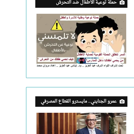
حملة توعية الأطفال ضد التحرش
عمرو الجنايني.. مايسترو القطاع المصرفي