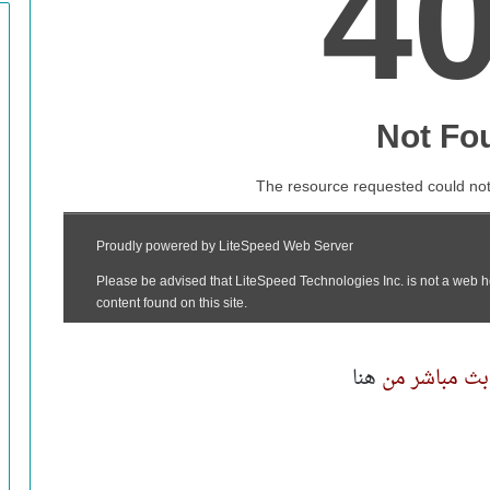
بث مباشر من
هنا