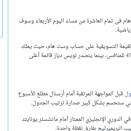
هام فى تمام العاشرة من مساء اليوم الأربعاء وسوف
 القيمة التسويقية على حساب وست هام، حيث يملك
الريدز لاعبين بواقع 877 مليون يورو، مقابل 470 للمنافس، بينما يتصدر لويس دياز قائمة أغلى
ول
قبل المواجهة المرتقبة أمام أرسنال مطلع الأسبوع
التي ستحسم بشكل كبير صدارة ترتيب الجدول.
في الدوري الإنجليزي الممتاز أمام مانشستر يونايتد
ب البريميرليج بفارق نقطة واحدة.