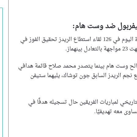
ليفربول ضد وست هام:
التقى فريق ليفربول ضد وست هام قبل مباراة اليوم في 126 لقاء استطاع الريدز تحقيق الفوز في
ادي ليفربول 227 هدفًا مقابل 113 لصالح وست هام بينما يتصدر محمد صلاح قائمة هدافي
 أهداف بالتساوي مع نجم الريدز السابق جون توشاك، يليهما ستيفن
ريخي لمباريات الفريقين حال تسجيله هدفًا في
ساوى معه تهديفيًا.