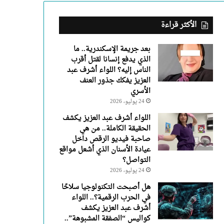
عبد
العزيز
يفكك
الأكثر قراءة
جذور
العنف
بعد جريمة الإسكندرية.. ما
الأسري
الذي يدفع إنسانا لقتل أقرب
الناس إليه؟ اللواء أشرف عبد
العزيز يفكك جذور العنف
الأسري
24 يوليو، 2026
اللواء أشرف عبد العزيز يكشف
الحقيقة الكاملة.. من هي
صاحبة فيديو الرقص داخل
عيادة الأسنان الذي أشعل مواقع
التواصل؟
24 يوليو، 2026
هل أصبحت التكنولوجيا سلاحًا
في الحرب الرقمية؟.. اللواء
أشرف عبد العزيز يكشف
كواليس “الصفقة المشبوهة”..