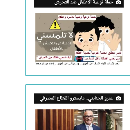
حملة توعية الأطفال ضد التحرش
عمرو الجنايني.. مايسترو القطاع المصرفي