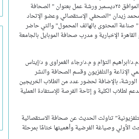
الإعلام وفنون الإتصال” ، نظمت الكلية اليوم الموافق ٢٥ديسمبر ورشة عمل بعنوان ” الصحافة
 محمد زيدان “الصحفي الإستقصائي وعضو الإتحاد
” صناعة المحتوى بالهاتف المحمول” والتي حاضر
 القاهرة الإخبارية و مدرب صحافة الموبايل بالجامعة
د/ابراهيم التؤام و م.د/رجاء الغمراوى و د/إيناس
 الإذاعة والتلفزيون وقسم الصحافة والنشر
 الورشة، بالإضافة لحضور عدد من الطلاب الخريجين
عم لطلاب الكلية و إتاحة الفرصة للإستفادة العملية
تلفزيونية” تناولت الحديث عن صحافة الاستقصائية
حث الأولي وصياغة الفرضية وأهميتها ختامًا بمرحلة