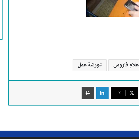
إعلام فاروس
ورشة عمل
لينكدإن
طباعة
X