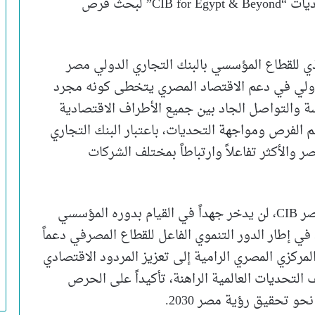
الاستعداد لعقد المنتدى الثاني من سلسلة منتديات “CIB for Egypt & Beyond” لبحث فرص
ذي للقطاع المؤسسي بالبنك التجاري الدولي مصر
ي الدولي في دعم الاقتصاد المصري يتخطى كونه مجرد
سة والتواصل الجاد بين جميع الأطراف الاقتصادية
الفرص ومواجهة التحديات، باعتبار البنك التجاري
 والأكثر تفاعلاً وارتباطاً بمختلف الشركات
وأضاف الجنايني، أن البنك التجاري الدولي مصر CIB، لن يدخر جهداً في القيام بدوره المؤسسي
في إطار الدور التنموي الفاعل للقطاع المصرفي دعماً
مركزي المصري الرامية إلى تعزيز المردود الاقتصادي
لتحديات العالمية الراهنة، تأكيداً على الحرص
حو تحقيق رؤية مصر 2030.