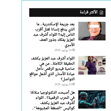
عبد
العزيز
يفكك
الأكثر قراءة
جذور
العنف
بعد جريمة الإسكندرية.. ما
الأسري
الذي يدفع إنسانا لقتل أقرب
الناس إليه؟ اللواء أشرف عبد
العزيز يفكك جذور العنف
الأسري
24 يوليو، 2026
اللواء أشرف عبد العزيز يكشف
الحقيقة الكاملة.. من هي
صاحبة فيديو الرقص داخل
عيادة الأسنان الذي أشعل مواقع
التواصل؟
24 يوليو، 2026
هل أصبحت التكنولوجيا سلاحًا
في الحرب الرقمية؟.. اللواء
أشرف عبد العزيز يكشف
كواليس “الصفقة المشبوهة”..