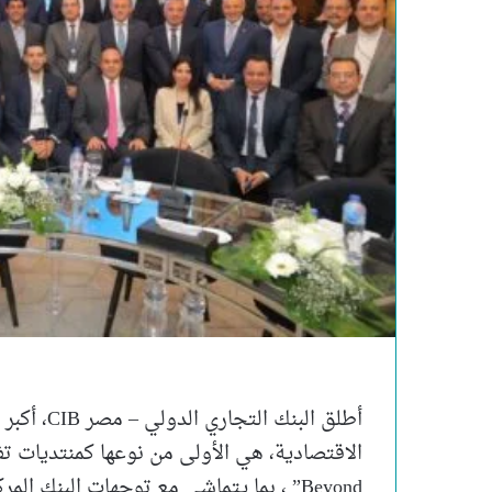
أطلق البن
Beyond” ، بما يتماشى مع توجهات البنك ا