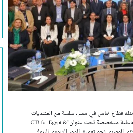
ك التجاري الدولي – مصر CIB، أكبر بنك قطاع خاص في مصر، سلسة من المنتديات
الاقتصادية، هي الأولى من نوعها كمنتديات تفاعلية متخصصة تحت عنوان”CIB for Egypt &
لمركزي المصري نحو تعميق الدور التنموي للبنوك