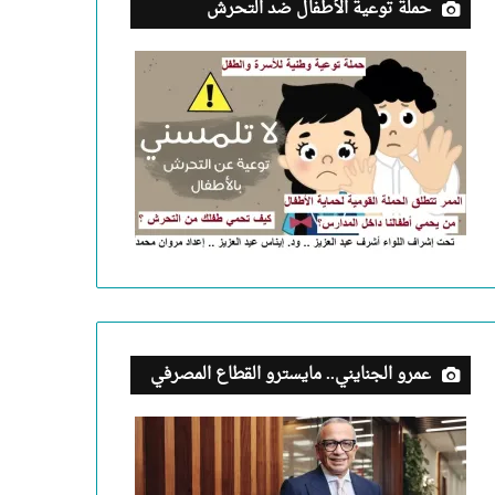
حملة توعية الأطفال ضد التحرش
عمرو الجنايني.. مايسترو القطاع المصرفي