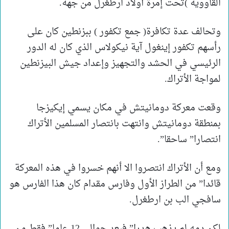
القاووية )تحت إمرة أولاد ارطغرل من جهة.
وتحالف عدة تكافرة( جمع تكفور ) ببزنطين كان على
رأسهم تكفور إينغول آية نيكولاس الذي كان له الدور
الرئيسي في الحشد والتجهيز وإعداد جيش البيزنطين
لمواجة الأتراك.
وقعت معركة دومانيتش في مكان يسمي إيكيزجا
بمنطقة دومانيتش وانتهت بانتصار المسلمين الأتراك
انتصارا” ساحقا”.
ومع أن الأتراك انتصروا الا أنهم خسروا في هذه المعركة
قائدا” من الطراز الأول وفارس مقدام كان هذا الفارس هو
سافجي الب بن ارطغرل.
لكن دمه لم يذهب هدرا” فبعد حوالي 12 عاما” فقط من