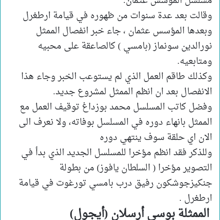
مسلسل المؤسس عثمان.
وقالت بعد عدة سنوات من ظهوره في قيامة ارطغرل
وبعدها المؤسس عثمان ، جاء خبر انفصال الممثل
نورالدين سونماز (بامسي ) كالصاعقة على محبيه
ومتابعيه.
وكذلك طاقم العمل الذي لم يستوعب الخبر وجاء هذا
الانفصال بعد ان انظم الممثل لمشروع جديد.
وفضل كاتب المسلسل محمد بوزداغ توقيف العمل مع
الممثل بانهاء دوره في المسلسل بوفاته، ولا نعرف الى
الان اي حلقة سوف ينتهي دوره
وللذكر فقد انظم مؤخرا للمسلسل الجديد الذي بدأ في
التصوير مؤخرا ( السلطان يافوز) من بطولة
جنكيزجوشكون رفيق درب بامسي تورغوت في قيامة
ارطغرل .
الممثلة بوسي أرسلان (أيجول)