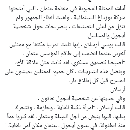
أدلت
الممثلة المحبوبة في منظمة عثمان ، التي أنتجتها
شركة بوزداغ السينمائية ، ولفتت أنظار الجمهور ولم
تنزل من أعلى التصنيفات ، بتصريحات حول شخصية
أيجول والمسلسل.
قالت بوسي أرسلان ، إنها تلقت تدريبا مكثفا مع ممثلين
آخرين عندما انضمت إلى طاقم المؤسس عثمان ،
“أصبحنا كصديق عسكري. لقد كانت مثل علاقة الأخ.
وبفضل هذه التدريبات ، كان جميع الممثلين يعيشون على
المسرح قبل كل إطلاق نار.
أرسلان ،
وفي حديثها عن شخصية أيجول خاتون ،
قالت أرسلان: “امرأة ذكية للغاية ، وحازمة ، وتتحرك
بقلبها. قلبها ينبض من أجل القبيلة وعثمان. لقد كبروا معاً
منذ الطفولة. في عيون أيجول ، عثمان مكان آمن للغاية.”