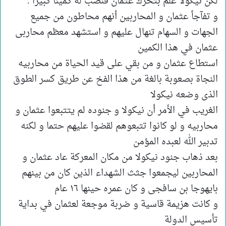
لكن نيكولا علم بتحرك عثمان فنصب له كمينا كبيرا .
و تفآجأ عثمان و المحاربين أنهم محاطون من جميع
الجهات و السهام تنهال عليهم و استشهد معظم محاربى
عثمان في هذا الكمين
استطاع عثمان و من بقي على قيد الحياة من محاربيه
النجاة بصعوبة بالغة من هذا الفخ عن طريق كسر الطوق
الذى وضعه نيكولا
الغريب في الأمر أن نيكولا و جنوده لم يتتبعوا عثمان و
محاربيه و لو كانوا تتبعوهم لقضوا عليهم حتما و لكنه
تدبير الله لعبده المؤمن
بعد ذهاب جنود نيكولا من مكان المعركة عاد عثمان و
المحاربين ليجمعوا جثث الشهداء الذين كان من بينهم
بايهوجا بن سافجى و كان عمره حينها ١٦ عام
و كانت هزيمة قاسية و ضربة موجعة لعثمان في بداية
تأسيس الدولة