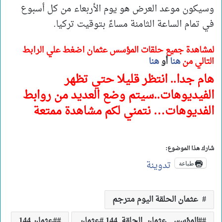
وسيكون موعد العرض هو يوم الأربعاء من كل أسبوع
في تمام الساعة الثامنة مساءً بتوقيت تركيا.
لمشاهدة جميع حلقات المؤسس عثمان اضغط علي الرابط
التالي من
هنا
أو
هنا
هام جدا.. انتظر قليلا حتي تظهر
الفيديوهات..سيتم وضع العديد من روابط
الفديوهات… نتمني لكم مشاهدة ممتعة
شارك هذا الموضوع:
تدوينة
طباعة
عثمان الحلقة اليوم مترجم
#المؤسس_عثمان_الحلقة_144 #عثمان
#عثمان 144