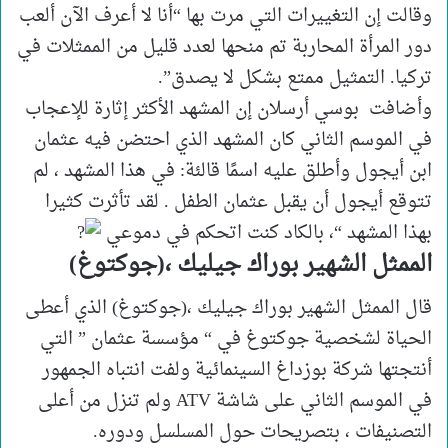
وقالت إن التغييرات التي مرت بها “أنا لا أعرف الآن ألعب
دور المرأة المحاربة تم منحها لعدد قليل من الممثلات في
تركيا. التمثيل ممتع بشكل لا يصدق”.
وأضافت بوسي أرسلان إن المشهد الأكثر إثارة للإعجاب
في الموسم الثاني كان المشهد الذي احتضن فيه عثمان
ابن أيجول وأطلق عليه اسمًا قالئة: في هذا المشهد ، لم
تتوقع أيجول أن يقبل عثمان الطفل . لقد تأثرت كثيرا
بهذا المشهد “، بالكاد كنت اتحكم في دموعي
الممثل الشهير بوراك جيليك ،(جوكتوغ)
قال الممثل الشهير بوراك جيليك ،(جوكتوغ) الذي أعطى
الحياة لشخصية جوكتوغ في “ مؤسسة عثمان ” التي
أنتجتها شركة بوزداغ السينمائية ولفت انتباه الجمهور
في الموسم الثاني على شاشة ATV ولم تنزل من أعلى
التصنيفات ، بتصريحات حول المسلسل ودوره.