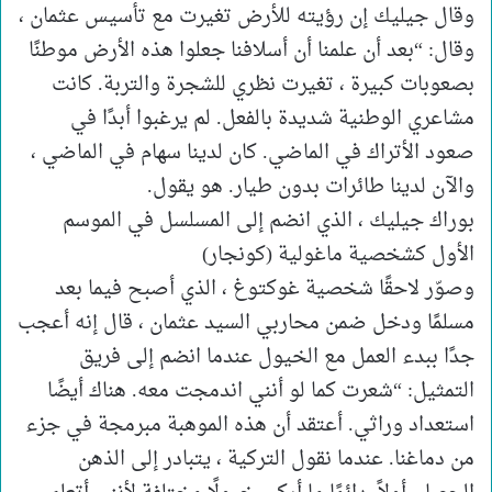
وقال جيليك إن رؤيته للأرض تغيرت مع تأسيس عثمان ،
وقال: “بعد أن علمنا أن أسلافنا جعلوا هذه الأرض موطنًا
بصعوبات كبيرة ، تغيرت نظري للشجرة والتربة. كانت
مشاعري الوطنية شديدة بالفعل. لم يرغبوا أبدًا في
صعود الأتراك في الماضي. كان لدينا سهام في الماضي ،
والآن لدينا طائرات بدون طيار. هو يقول.
بوراك جيليك ، الذي انضم إلى المسلسل في الموسم
الأول كشخصية ماغولية (كونجار)
وصوّر لاحقًا شخصية غوكتوغ ، الذي أصبح فيما بعد
مسلمًا ودخل ضمن محاربي السيد عثمان ، قال إنه أعجب
جدًا ببدء العمل مع الخيول عندما انضم إلى فريق
التمثيل: “شعرت كما لو أنني اندمجت معه. هناك أيضًا
استعداد وراثي. أعتقد أن هذه الموهبة مبرمجة في جزء
من دماغنا. عندما نقول التركية ، يتبادر إلى الذهن