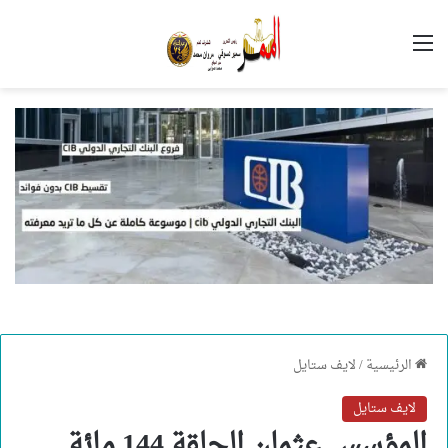
القائمة
الرئيسية
/
لايف ستايل
لايف ستايل
المؤسس عثمان الحلقة 144 مائة