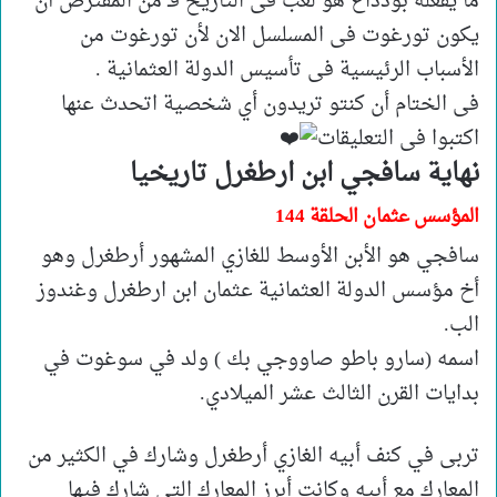
ما يفعله بوذداغ هو لعب فى التاريخ فـ من المفترض أن
يكون تورغوت فى المسلسل الان لأن تورغوت من
الأسباب الرئيسية فى تأسيس الدولة العثمانية .
فى الختام أن كنتو تريدون أي شخصية اتحدث عنها
اكتبوا فى التعليقات
نهاية سافجي ابن ارطغرل تاريخيا
المؤسس عثمان الحلقة 144
سافجي هو الأبن الأوسط للغازي المشهور أرطغرل وهو
أخ مؤسس الدولة العثمانية عثمان ابن ارطغرل وغندوز
الب.
اسمه (سارو باطو صاووجي بك ) ولد في سوغوت في
بدايات القرن الثالث عشر الميلادي.
تربى في كنف أبيه الغازي أرطغرل وشارك في الكثير من
المعارك مع أبيه وكانت أبرز المعارك التي شارك فيها