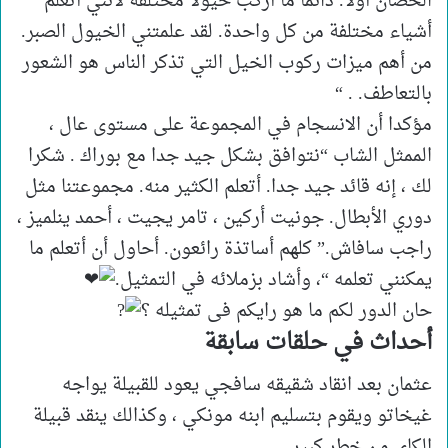
الحصان أولاً. دائمًا ما أركب خيولًا مختلفة لأنني أتعلم
أشياء مختلفة من كل واحدة. لقد علمتني الخيول الصبر.
من أهم ميزات ركوب الخيل التي تذكر الناس هو الشعور
بالتعاطف. . “
مؤكدا أن الانسجام في المجموعة على مستوى عال ،
الممثل الشاب “نتوافق بشكل جيد جدا مع بوراك . شكرا
لك ، إنه قائد جيد جدا. أتعلم الكثير منه. مجموعتنا مثل
دوري الأبطال. جونيت أركين ، تامر يجيت ، أحمد ينلميز ،
راجب سافاش.” كلهم أساتذة رائعون. أحاول أن أتعلم ما
يمكنني تعلمه “، وأشاد بزملائه في التمثيل.
حان الدور لكم ما هو رايكم فى تمثيله ؟
أحداث في حلقات سابقة
عثمان بعد انقاد شقيقه سافجي يعود للقبيلة يواجه
غيخاتو ويقوم بتسليم ابنه مونكي ، وكذالك ينقد قبيلة
الكاي من خطر كبير.