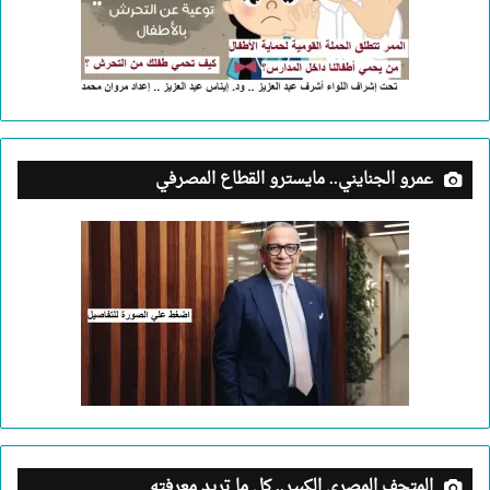
عمرو الجنايني.. مايسترو القطاع المصرفي
المتحف المصري الكبير.. كل ما تريد معرفته