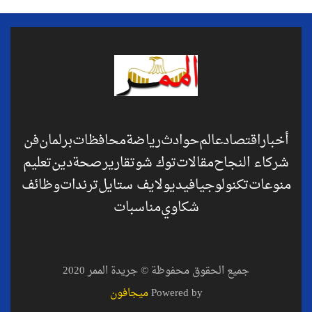
أخبار
اقتصاد
عالم
حوادث
رياضة
محافظات
برلمان
فن
شركاء النجاح
مقالات
توك شو
تقارير
صحة
دين
تعليم
منوعات
تكنولوجيا
فيديو
لايف ستايل
ترندات
وظائف
شكاوي
مناسبات
جميع الحقوق محفوظة © جريدة الممر 2020
Powered by
ميجافون