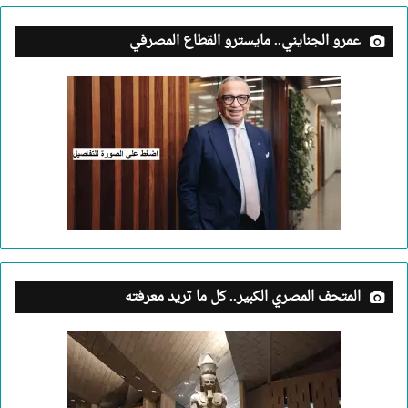
عمرو الجنايني.. مايسترو القطاع المصرفي
المتحف المصري الكبير.. كل ما تريد معرفته