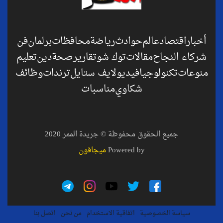
أخبار
اقتصاد
عالم
حوادث
رياضة
محافظات
برلمان
فن
شركاء النجاح
مقالات
توك شو
تقارير
صحة
دين
تعليم
منوعات
تكنولوجيا
فيديو
لايف ستايل
ترندات
وظائف
شكاوي
مناسبات
جميع الحقوق محفوظة © جريدة الممر 2020
Powered by
ميجافون
سياسة الخصوصية
اتفاقية الاستخدام
من نحن
اتصل بنا