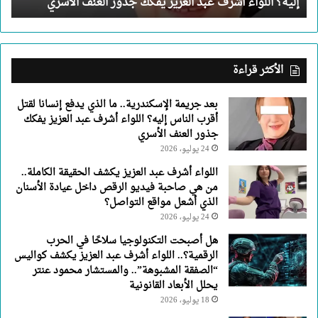
إليه؟ اللواء أشرف عبد العزيز يفكك جذور العنف الأسري
الناس
إليه؟
اللواء
أشرف
عبد
الأكثر قراءة
العزيز
يفكك
بعد جريمة الإسكندرية.. ما الذي يدفع إنسانا لقتل
جذور
أقرب الناس إليه؟ اللواء أشرف عبد العزيز يفكك
العنف
جذور العنف الأسري
الأسري
24 يوليو، 2026
اللواء أشرف عبد العزيز يكشف الحقيقة الكاملة..
من هي صاحبة فيديو الرقص داخل عيادة الأسنان
الذي أشعل مواقع التواصل؟
24 يوليو، 2026
هل أصبحت التكنولوجيا سلاحًا في الحرب
الرقمية؟.. اللواء أشرف عبد العزيز يكشف كواليس
“الصفقة المشبوهة”.. والمستشار محمود عنتر
يحلل الأبعاد القانونية
18 يوليو، 2026