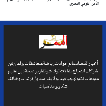
الأمن القومي المصرى
أخبار
اقتصاد
عالم
حوادث
رياضة
محافظات
برلمان
فن
شركاء النجاح
مقالات
توك شو
تقارير
صحة
دين
تعليم
منوعات
تكنولوجيا
فيديو
لايف ستايل
ترندات
وظائف
شكاوي
مناسبات