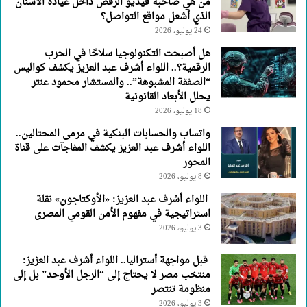
من هي صاحبة فيديو الرقص داخل عيادة الأسنان
الذي أشعل مواقع التواصل؟
24 يوليو، 2026
هل أصبحت التكنولوجيا سلاحًا في الحرب
الرقمية؟.. اللواء أشرف عبد العزيز يكشف كواليس
“الصفقة المشبوهة”.. والمستشار محمود عنتر
يحلل الأبعاد القانونية
18 يوليو، 2026
واتساب والحسابات البنكية في مرمى المحتالين..
اللواء أشرف عبد العزيز يكشف المفاجآت على قناة
المحور
8 يوليو، 2026
اللواء أشرف عبد العزيز: «الأوكتاجون» نقلة
استراتيجية في مفهوم الأمن القومي المصرى
3 يوليو، 2026
قبل مواجهة أستراليا.. اللواء أشرف عبد العزيز:
منتخب مصر لا يحتاج إلى “الرجل الأوحد” بل إلى
منظومة تنتصر
3 يوليو، 2026