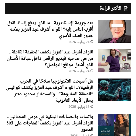
عبد
الأكثر قراءة
العزيز
يفكك
بعد جريمة الإسكندرية.. ما الذي يدفع إنسانا لقتل
جذور
أقرب الناس إليه؟ اللواء أشرف عبد العزيز يفكك
العنف
جذور العنف الأسري
الأسري
24 يوليو، 2026
اللواء أشرف عبد العزيز يكشف الحقيقة الكاملة..
من هي صاحبة فيديو الرقص داخل عيادة الأسنان
الذي أشعل مواقع التواصل؟
24 يوليو، 2026
هل أصبحت التكنولوجيا سلاحًا في الحرب
الرقمية؟.. اللواء أشرف عبد العزيز يكشف كواليس
“الصفقة المشبوهة”.. والمستشار محمود عنتر
يحلل الأبعاد القانونية
18 يوليو، 2026
واتساب والحسابات البنكية في مرمى المحتالين..
اللواء أشرف عبد العزيز يكشف المفاجآت على قناة
المحور