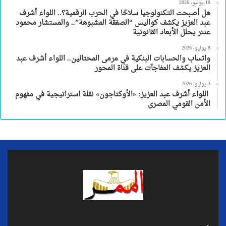
18 يوليو، 2026
هل أصبحت التكنولوجيا سلاحًا في الحرب الرقمية؟.. اللواء أشرف
عبد العزيز يكشف كواليس “الصفقة المشبوهة”.. والمستشار محمود
عنتر يحلل الأبعاد القانونية
8 يوليو، 2026
واتساب والحسابات البنكية في مرمى المحتالين.. اللواء أشرف عبد
العزيز يكشف المفاجآت على قناة المحور
3 يوليو، 2026
اللواء أشرف عبد العزيز: «الأوكتاجون» نقلة استراتيجية في مفهوم
الأمن القومي المصرى