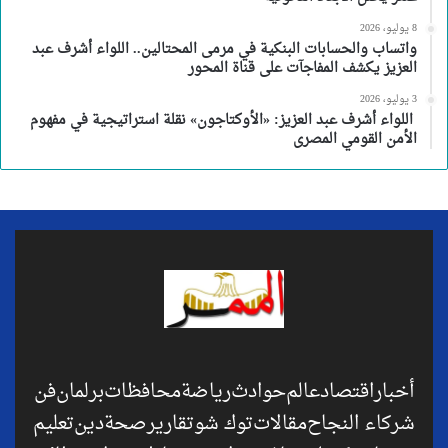
8 يوليو، 2026
واتساب والحسابات البنكية في مرمى المحتالين.. اللواء أشرف عبد
العزيز يكشف المفاجآت على قناة المحور
3 يوليو، 2026
اللواء أشرف عبد العزيز: «الأوكتاجون» نقلة استراتيجية في مفهوم
الأمن القومي المصرى
أخبار
اقتصاد
عالم
حوادث
رياضة
محافظات
برلمان
فن
شركاء النجاح
مقالات
توك شو
تقارير
صحة
دين
تعليم