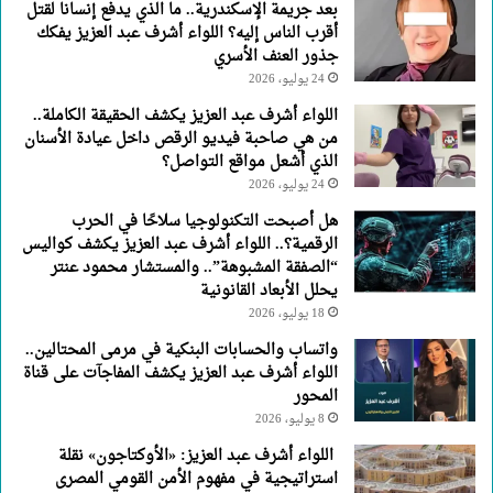
بعد جريمة الإسكندرية.. ما الذي يدفع إنسانا لقتل
جذور
أقرب الناس إليه؟ اللواء أشرف عبد العزيز يفكك
العنف
جذور العنف الأسري
الأسري
24 يوليو، 2026
اللواء أشرف عبد العزيز يكشف الحقيقة الكاملة..
من هي صاحبة فيديو الرقص داخل عيادة الأسنان
الذي أشعل مواقع التواصل؟
24 يوليو، 2026
هل أصبحت التكنولوجيا سلاحًا في الحرب
الرقمية؟.. اللواء أشرف عبد العزيز يكشف كواليس
“الصفقة المشبوهة”.. والمستشار محمود عنتر
يحلل الأبعاد القانونية
18 يوليو، 2026
واتساب والحسابات البنكية في مرمى المحتالين..
اللواء أشرف عبد العزيز يكشف المفاجآت على قناة
المحور
8 يوليو، 2026
اللواء أشرف عبد العزيز: «الأوكتاجون» نقلة
استراتيجية في مفهوم الأمن القومي المصرى