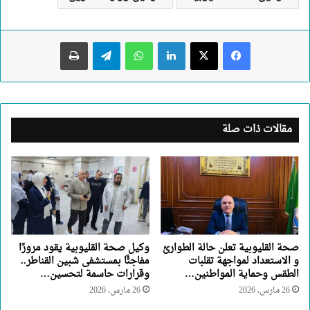
لينكدإن
واتساب
تيلقرام
طباعة
مقالات ذات صلة
صحة القليوبية تعلن حالة الطوارئ
وكيل صحة القليوبية يقود مرورًا
و الاستعداد لمواجهة تقلبات
مفاجئًا بمستشفى شبين القناطر..
الطقس وحماية المواطنين…
وقرارات حاسمة لتحسين…
26 مارس، 2026
26 مارس، 2026