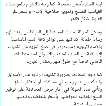
لبيع السلع بأسعار مخفضة، كما وجه بالالتزام بالمواصفات
القياسية للمنتج وتدوين صلاحية الإنتاج والسعر على
العبوة بشكل ظاهر .
وخلال الجولة تحدث المحافظ إلى المواطنين وبعث لهم
رسالة طمأنة أكد فيها على توافر كافة السلع الأساسية
والاستراتيجية ومستمرون فى ضخ المزيد من الكميات
الإضافية من السلع بالمنافذ والأسواق لسد متطلبات
الأهالي خاصة مع حلول شهر رمضان المبارك .
كما وجه المحافظ بضرورة تكثيف الرقابة على الأسواق،
والتأكد من عدم وجود أي مخالفات أو احتكار للسلع
وتأتي هذه الجولة في إطار حرص المحافظة على توفير
السلع الغذائية للمواطنين بأسعار مُخفضة، وتحسين
مستوى المعيشة .