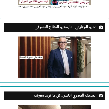
عمرو الجنايني.. مايسترو القطاع المصرفي
المتحف المصري الكبير.. كل ما تريد معرفته