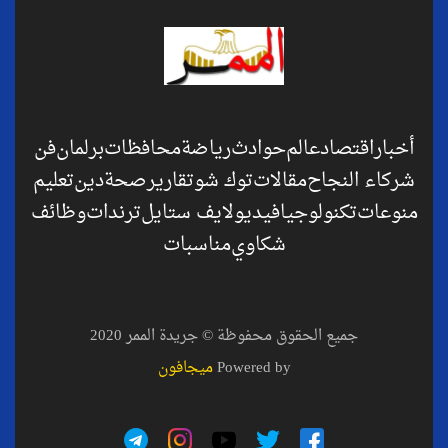
أخبار
اقتصاد
عالم
حوادث
رياضة
محافظات
برلمان
فن
شركاء النجاح
مقالات
توك شو
تقارير
صحة
دين
تعليم
منوعات
تكنولوجيا
فيديو
لايف ستايل
ترندات
وظائف
شكاوي
مناسبات
جميع الحقوق محفوظة © جريدة الممر 2020
Powered by
ميجافون