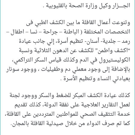
الجـــــــزار وكيل وزارة الصحة بالقليوبية .
وتنوعت أعمال القافلة ما بين الكشف الطبي فى
التخصصات المختلفة ( الباطنة – جراحة – نسا – اطفال –
رمد – جلدية- أسنان- تنظيم أسرة، إلي جانب عيادة
“اكشف واطمن” للكشف عن الدهون الثلاثية ونسبة
الكوليستيرول في الدم وكذلك قياس السكر التراكمي،
بالإضافة إلى وجود معملي دم وطفيليات ، ووجود سونار
بعيادتي النساء وتنظيم الأسرة .
كذلك عيادة الكشف المبكر للضغط والسكر ووجود لجنة
لعمل التقارير العلاجية على نفقة الدولة، كذلك تقديم
خدمة التثقيف الصحي للمواطنين المترددين على القافلة،
كما تم صرف الدواء من خلال صيدلية القافلة بالمجان.