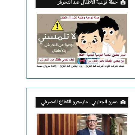
حملة توعية الأطفال ضد التحرش
عمرو الجنايني.. مايسترو القطاع المصرفي