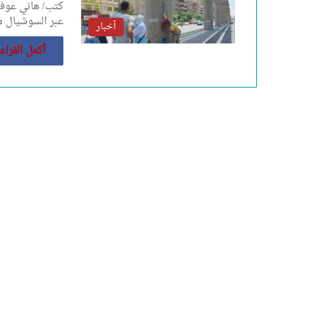
كتب/ هاني عوف 
عبر السوشيال م
أخبار
أكمل القراء