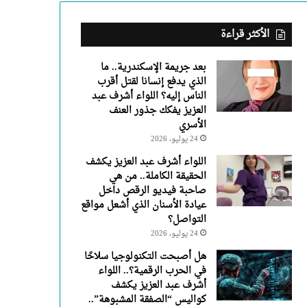
عبد
العزيز
يفكك
الأكثر قراءة
جذور
العنف
بعد جريمة الإسكندرية.. ما
الأسري
الذي يدفع إنسانا لقتل أقرب
الناس إليه؟ اللواء أشرف عبد
العزيز يفكك جذور العنف
الأسري
24 يوليو، 2026
اللواء أشرف عبد العزيز يكشف
الحقيقة الكاملة.. من هي
صاحبة فيديو الرقص داخل
عيادة الأسنان الذي أشعل مواقع
التواصل؟
24 يوليو، 2026
هل أصبحت التكنولوجيا سلاحًا
في الحرب الرقمية؟.. اللواء
أشرف عبد العزيز يكشف
كواليس “الصفقة المشبوهة”..