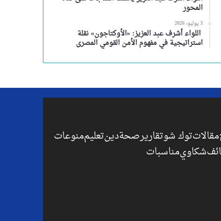
المحور
3 يوليو، 2026
اللواء أشرف عبد العزيز: «الأوكتاجون» نقلة
استراتيجية في مفهوم الأمن القومي المصرى
مقالات
توك شو
تقارير
صحة
دين
تعليم
منوعات
ئف
شكاوي
مناسبات