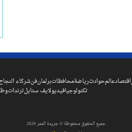
اقتصاد
عالم
حوادث
رياضة
محافظات
برلمان
فن
شركاء النجاح
تكنولوجيا
فيديو
لايف ستايل
ترندات
وظا
جميع الحقوق محفوظة © جريدة الممر 2020