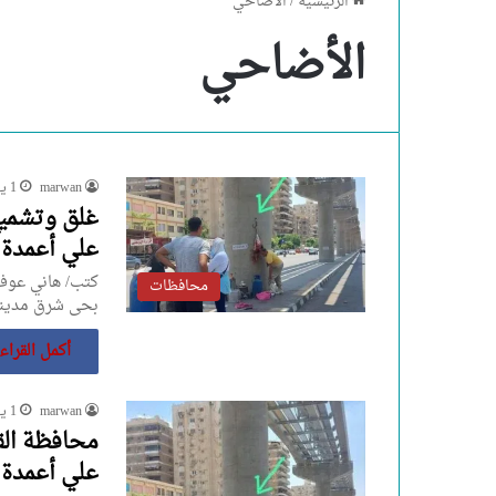
الرئيسية
/
الأضاحي
الأضاحي
marwan
1 يوليو، 2023
غلق وتشمي
علي أعمدة 
كتب/ هاني عوف أ
محافظات
بحى شرق مدينة
أكمل القراء
marwan
1 يوليو، 2023
محافظة الق
علي أعمدة 