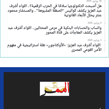
18 يوليو، 2026
هل أصبحت التكنولوجيا سلاحًا في الحرب الرقمية؟.. اللواء أشرف
عبد العزيز يكشف كواليس “الصفقة المشبوهة”.. والمستشار محمود
عنتر يحلل الأبعاد القانونية
8 يوليو، 2026
واتساب والحسابات البنكية في مرمى المحتالين.. اللواء أشرف عبد
العزيز يكشف المفاجآت على قناة المحور
3 يوليو، 2026
اللواء أشرف عبد العزيز: «الأوكتاجون» نقلة استراتيجية في مفهوم
الأمن القومي المصرى