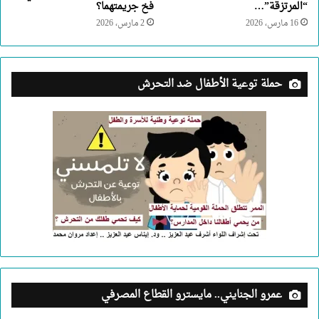
“المرتزقة”…
فخ جريمتهما؟
16 مارس، 2026
2 مارس، 2026
حملة توعية الأطفال ضد التحرش
عمرو الجنايني.. مايسترو القطاع المصرفي