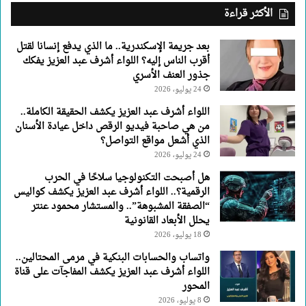
عبد
الأكثر قراءة
العزيز
يفكك
بعد جريمة الإسكندرية.. ما الذي يدفع إنسانا لقتل
جذور
أقرب الناس إليه؟ اللواء أشرف عبد العزيز يفكك
العنف
جذور العنف الأسري
الأسري
24 يوليو، 2026
اللواء أشرف عبد العزيز يكشف الحقيقة الكاملة..
من هي صاحبة فيديو الرقص داخل عيادة الأسنان
الذي أشعل مواقع التواصل؟
24 يوليو، 2026
هل أصبحت التكنولوجيا سلاحًا في الحرب
الرقمية؟.. اللواء أشرف عبد العزيز يكشف كواليس
“الصفقة المشبوهة”.. والمستشار محمود عنتر
يحلل الأبعاد القانونية
18 يوليو، 2026
واتساب والحسابات البنكية في مرمى المحتالين..
اللواء أشرف عبد العزيز يكشف المفاجآت على قناة
المحور
8 يوليو، 2026