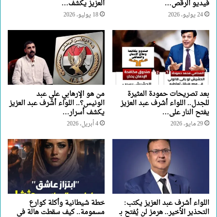
فيديو الرقص…
العزيز يكشف…
24 يوليو، 2026
18 يوليو، 2026
بعد تصريحات حمودة المثيرة
من هو الإرهابي علي عبد
للجدل.. اللواء أشرف عبد العزيز
الونيس؟.. اللواء أشرف عبد العزيز
يفتح النار على…
يكشف أسرار…
29 مايو، 2026
4 أبريل، 2026
اللواء أشرف عبد العزيز يكتب:
خطة شيطانية وأكلة كوارع
التحذير الأخير.. هرمز لن يُفتح بـ
مسمومة.. كيف سقطت هالة في