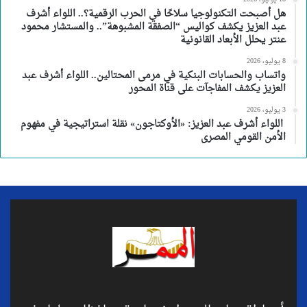
هل أصبحت التكنولوجيا سلاحًا في الحرب الرقمية؟.. اللواء أشرف
عبد العزيز يكشف كواليس “الصفقة المشبوهة”.. والمستشار محمود
عنتر يحلل الأبعاد القانونية
8 يوليو، 2026
واتساب والحسابات البنكية في مرمى المحتالين.. اللواء أشرف عبد
العزيز يكشف المفاجآت على قناة المحور
3 يوليو، 2026
اللواء أشرف عبد العزيز: «الأوكتاجون» نقلة استراتيجية في مفهوم
الأمن القومي المصرى