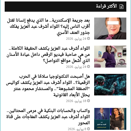
عبد
الأكثر قراءة
العزيز
يفكك
بعد جريمة الإسكندرية.. ما الذي يدفع إنسانا لقتل
جذور
أقرب الناس إليه؟ اللواء أشرف عبد العزيز يفكك
العنف
جذور العنف الأسري
الأسري
24 يوليو، 2026
اللواء أشرف عبد العزيز يكشف الحقيقة الكاملة..
من هي صاحبة فيديو الرقص داخل عيادة الأسنان
الذي أشعل مواقع التواصل؟
24 يوليو، 2026
هل أصبحت التكنولوجيا سلاحًا في الحرب
الرقمية؟.. اللواء أشرف عبد العزيز يكشف كواليس
“الصفقة المشبوهة”.. والمستشار محمود عنتر
يحلل الأبعاد القانونية
18 يوليو، 2026
واتساب والحسابات البنكية في مرمى المحتالين..
اللواء أشرف عبد العزيز يكشف المفاجآت على قناة
المحور
8 يوليو، 2026