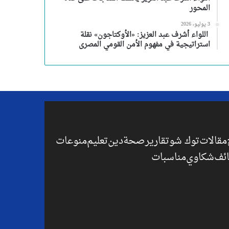
المحور
3 يوليو، 2026
اللواء أشرف عبد العزيز: «الأوكتاجون» نقلة
استراتيجية في مفهوم الأمن القومي المصرى
مقالات
توك شو
تقارير
صحة
دين
تعليم
منوعات
ئف
شكاوي
مناسبات