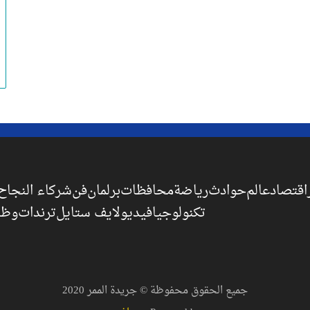
اقتصاد
عالم
حوادث
رياضة
محافظات
برلمان
فن
شركاء النجاح
تكنولوجيا
فيديو
لايف ستايل
ترندات
وظا
جميع الحقوق محفوظة © جريدة الممر 2020