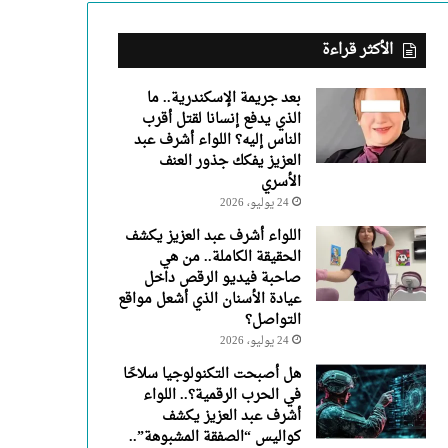
عبد
العزيز
يفكك
الأكثر قراءة
جذور
العنف
بعد جريمة الإسكندرية.. ما
الأسري
الذي يدفع إنسانا لقتل أقرب
الناس إليه؟ اللواء أشرف عبد
العزيز يفكك جذور العنف
الأسري
24 يوليو، 2026
اللواء أشرف عبد العزيز يكشف
الحقيقة الكاملة.. من هي
صاحبة فيديو الرقص داخل
عيادة الأسنان الذي أشعل مواقع
التواصل؟
24 يوليو، 2026
هل أصبحت التكنولوجيا سلاحًا
في الحرب الرقمية؟.. اللواء
أشرف عبد العزيز يكشف
كواليس “الصفقة المشبوهة”..