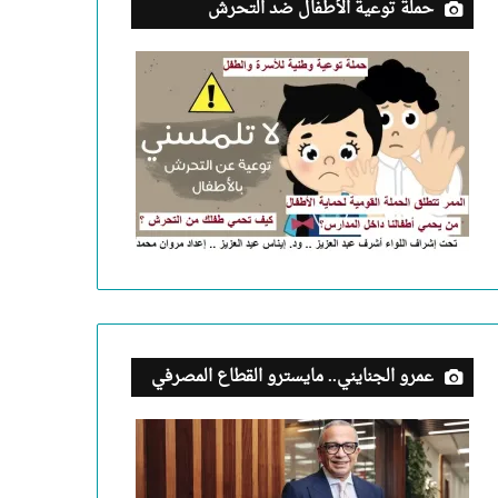
حملة توعية الأطفال ضد التحرش
عمرو الجنايني.. مايسترو القطاع المصرفي