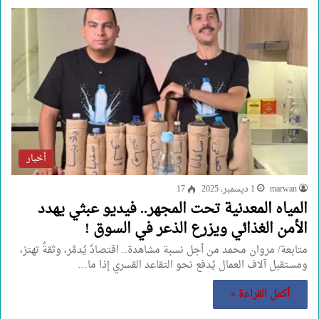
أخبار
marwan
1 ديسمبر، 2025
17
المياه المعدنية تحت المجهر.. فيديو عبثي يهدد
الأمن الغذائي ويزرع الذعر في السوق !
متابعة/ مروان محمد من أجل نسبة مشاهدة.. اقتصادٌ يُدمَّر، وثقةٌ تهتز،
ومستقبل آلاف العمال يُدفع نحو التقاعد القسري إذا ما…
أكمل القراءة »