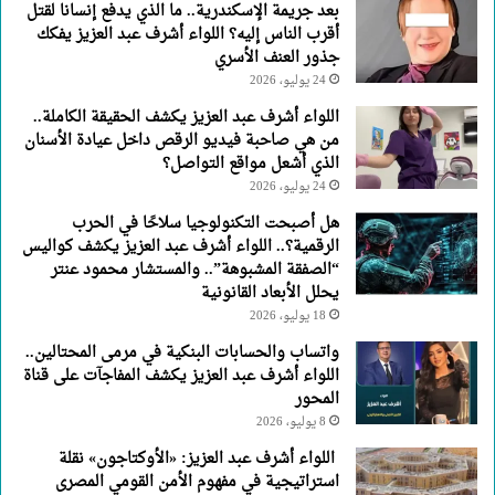
بعد جريمة الإسكندرية.. ما الذي يدفع إنسانا لقتل
جذور
أقرب الناس إليه؟ اللواء أشرف عبد العزيز يفكك
العنف
جذور العنف الأسري
الأسري
24 يوليو، 2026
اللواء أشرف عبد العزيز يكشف الحقيقة الكاملة..
من هي صاحبة فيديو الرقص داخل عيادة الأسنان
الذي أشعل مواقع التواصل؟
24 يوليو، 2026
هل أصبحت التكنولوجيا سلاحًا في الحرب
الرقمية؟.. اللواء أشرف عبد العزيز يكشف كواليس
“الصفقة المشبوهة”.. والمستشار محمود عنتر
يحلل الأبعاد القانونية
18 يوليو، 2026
واتساب والحسابات البنكية في مرمى المحتالين..
اللواء أشرف عبد العزيز يكشف المفاجآت على قناة
المحور
8 يوليو، 2026
اللواء أشرف عبد العزيز: «الأوكتاجون» نقلة
استراتيجية في مفهوم الأمن القومي المصرى