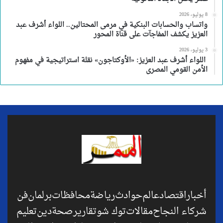
8 يوليو، 2026
واتساب والحسابات البنكية في مرمى المحتالين.. اللواء أشرف عبد
العزيز يكشف المفاجآت على قناة المحور
3 يوليو، 2026
اللواء أشرف عبد العزيز: «الأوكتاجون» نقلة استراتيجية في مفهوم
الأمن القومي المصرى
أخبار
اقتصاد
عالم
حوادث
رياضة
محافظات
برلمان
فن
شركاء النجاح
مقالات
توك شو
تقارير
صحة
دين
تعليم