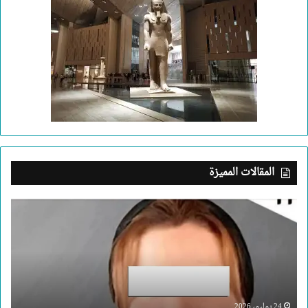
المقالات المميزة
بعد
جريمة
الإسكندرية..
ما
الذي
يدفع
إنسانا
لقتل
24 يوليو، 2026