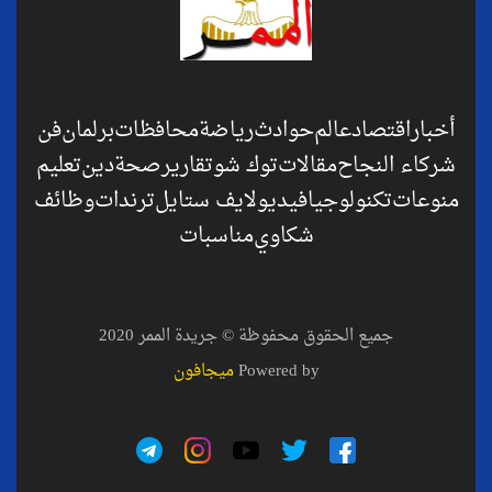
أخبار
اقتصاد
عالم
حوادث
رياضة
محافظات
برلمان
فن
شركاء النجاح
مقالات
توك شو
تقارير
صحة
دين
تعليم
منوعات
تكنولوجيا
فيديو
لايف ستايل
ترندات
وظائف
شكاوي
مناسبات
جميع الحقوق محفوظة © جريدة الممر 2020
Powered by
ميجافون