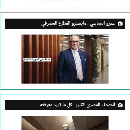
عمرو الجنايني.. مايسترو القطاع المصرفي
المتحف المصري الكبير.. كل ما تريد معرفته