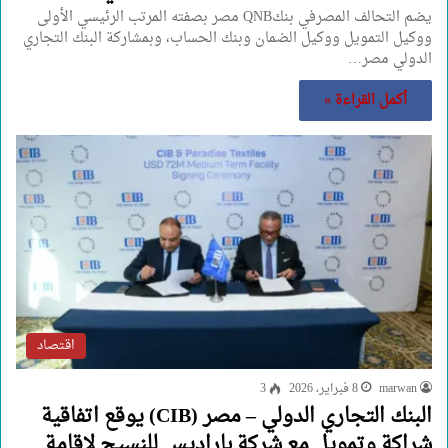
يضم التحالف المصرفي بنكQNB مصر بصفته المرتب الرئيسي الأولى
ووكيل التمويل ووكيل الضمان وبنك الحساب، وبمشاركة البنك التجاري
الدولي مصر…
أكمل القراءة »
اقتصاد
marwan
8 فبراير، 2026
3
البنك التجاري الدولي – مصر (CIB) يوقع اتفاقية
شراكة وتمويل مع شركة باراديس للنسيج لإقامة