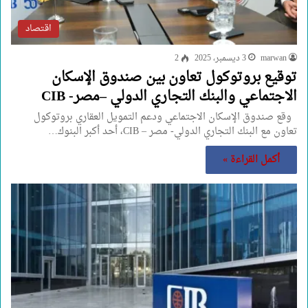
اقتصاد
marwan
3 ديسمبر، 2025
2
توقيع بروتوكول تعاون بين صندوق الإسكان
الاجتماعي والبنك التجاري الدولي –مصر- CIB
وقع صندوق الإسكان الاجتماعي ودعم التمويل العقاري بروتوكول
تعاون مع البنك التجاري الدولي- مصر – CIB، أحد أكبر البنوك…
أكمل القراءة »