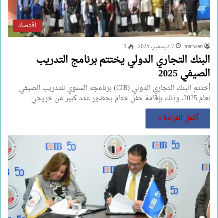
اقتصاد
marwan
7 ديسمبر، 2025
1
البنك التجاري الدولي يختتم برنامج التدريب
الصيفي 2025
أختتم البنك التجاري الدولي (CIB) برنامجه السنوي للتدريب الصيفي
لعام 2025، وذلك بإقامة حفل ختام بحضور عدد كبير من خريجي…
أكمل القراءة »