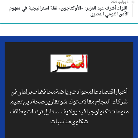
3 يوليو، 2026
اللواء أشرف عبد العزيز: «الأوكتاجون» نقلة استراتيجية في مفهوم
الأمن القومي المصرى
أخبار
اقتصاد
عالم
حوادث
رياضة
محافظات
برلمان
فن
شركاء النجاح
مقالات
توك شو
تقارير
صحة
دين
تعليم
منوعات
تكنولوجيا
فيديو
لايف ستايل
ترندات
وظائف
شكاوي
مناسبات