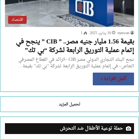
اقتصاد
marwan
16 يناير، 2025
1
بقيمة 1.56 مليار جنيه مصر.. ” CIB ” ينجح في
إتمام عملية التوريق الرابعة لشركة “بي تك”
نجح البنك التجاري الدولي مصر CIB –الرائد في القطاع المصرفي
الخاص– في إتمام عملية التوريق الرابعة لشركة “بي تك” بقيمة…
أكمل القراءة »
تحميل المزيد
حملة توعية الأطفال ضد التحرش