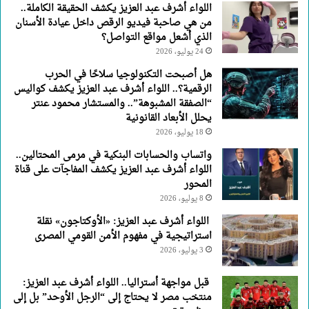
اللواء أشرف عبد العزيز يكشف الحقيقة الكاملة..
من هي صاحبة فيديو الرقص داخل عيادة الأسنان
الذي أشعل مواقع التواصل؟
24 يوليو، 2026
هل أصبحت التكنولوجيا سلاحًا في الحرب
الرقمية؟.. اللواء أشرف عبد العزيز يكشف كواليس
“الصفقة المشبوهة”.. والمستشار محمود عنتر
يحلل الأبعاد القانونية
18 يوليو، 2026
واتساب والحسابات البنكية في مرمى المحتالين..
اللواء أشرف عبد العزيز يكشف المفاجآت على قناة
المحور
8 يوليو، 2026
اللواء أشرف عبد العزيز: «الأوكتاجون» نقلة
استراتيجية في مفهوم الأمن القومي المصرى
3 يوليو، 2026
قبل مواجهة أستراليا.. اللواء أشرف عبد العزيز:
منتخب مصر لا يحتاج إلى “الرجل الأوحد” بل إلى