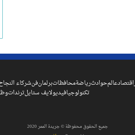
اقتصاد
عالم
حوادث
رياضة
محافظات
برلمان
فن
شركاء النجاح
تكنولوجيا
فيديو
لايف ستايل
ترندات
وظا
جميع الحقوق محفوظة © جريدة الممر 2020