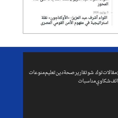
المحور
3 يوليو، 2026
اللواء أشرف عبد العزيز: «الأوكتاجون» نقلة
استراتيجية في مفهوم الأمن القومي المصرى
مقالات
توك شو
تقارير
صحة
دين
تعليم
منوعات
ئف
شكاوي
مناسبات