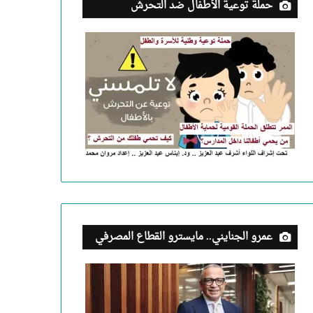
حملة توعية الأطفال ضد التحرش
عمرو الجنايني.. مايسترو القطاع المصرفي