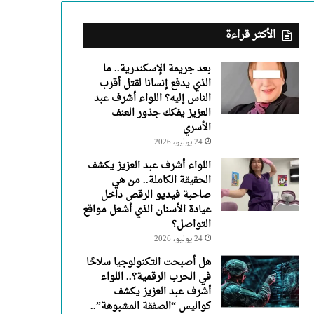
عبد
العزيز
يفكك
الأكثر قراءة
جذور
العنف
بعد جريمة الإسكندرية.. ما
الأسري
الذي يدفع إنسانا لقتل أقرب
الناس إليه؟ اللواء أشرف عبد
العزيز يفكك جذور العنف
الأسري
24 يوليو، 2026
اللواء أشرف عبد العزيز يكشف
الحقيقة الكاملة.. من هي
صاحبة فيديو الرقص داخل
عيادة الأسنان الذي أشعل مواقع
التواصل؟
24 يوليو، 2026
هل أصبحت التكنولوجيا سلاحًا
في الحرب الرقمية؟.. اللواء
أشرف عبد العزيز يكشف
كواليس “الصفقة المشبوهة”..