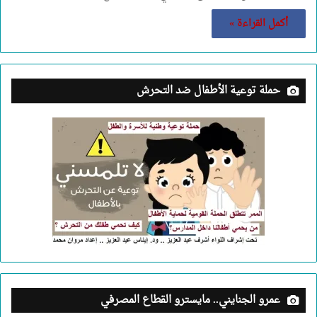
أكمل القراءة »
حملة توعية الأطفال ضد التحرش
عمرو الجنايني.. مايسترو القطاع المصرفي