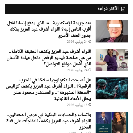
عبد
الأكثر قراءة
العزيز
يفكك
بعد جريمة الإسكندرية.. ما الذي يدفع إنسانا لقتل
جذور
أقرب الناس إليه؟ اللواء أشرف عبد العزيز يفكك
العنف
جذور العنف الأسري
الأسري
24 يوليو، 2026
اللواء أشرف عبد العزيز يكشف الحقيقة الكاملة..
من هي صاحبة فيديو الرقص داخل عيادة الأسنان
الذي أشعل مواقع التواصل؟
24 يوليو، 2026
هل أصبحت التكنولوجيا سلاحًا في الحرب
الرقمية؟.. اللواء أشرف عبد العزيز يكشف كواليس
“الصفقة المشبوهة”.. والمستشار محمود عنتر
يحلل الأبعاد القانونية
18 يوليو، 2026
واتساب والحسابات البنكية في مرمى المحتالين..
اللواء أشرف عبد العزيز يكشف المفاجآت على قناة
المحور