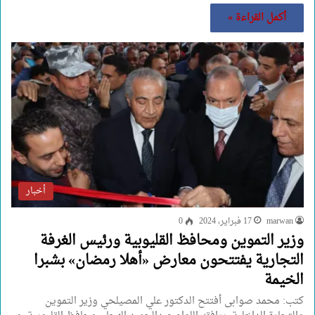
أكمل القراءة »
أخبار
marwan
17 فبراير، 2024
0
وزير التموين ومحافظ القليوبية ورئيس الغرفة
التجارية يفتتحون معارض «أهلا رمضان» بشبرا
الخيمة
كتب: محمد صوابى أفتتح الدكتور علي المصيلحي وزير التموين