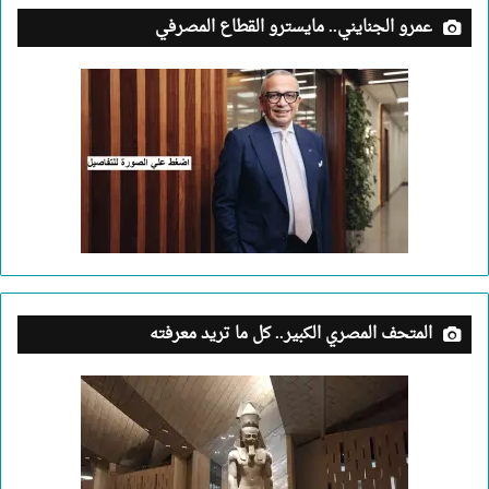
عمرو الجنايني.. مايسترو القطاع المصرفي
المتحف المصري الكبير.. كل ما تريد معرفته