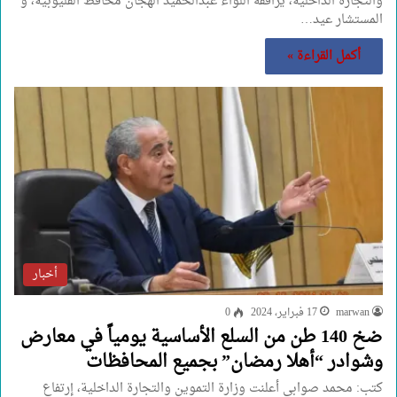
والتجارة الداخلية، يرافقه اللواء عبدالحميد الهجان محافظ القليوبية، و
المستشار عيد…
أكمل القراءة »
أخبار
marwan
17 فبراير، 2024
0
ضخ 140 طن من السلع الأساسية يومياً في معارض
وشوادر “أهلا رمضان” بجميع المحافظات
كتب: محمد صوابى أعلنت وزارة التموين والتجارة الداخلية، إرتفاع