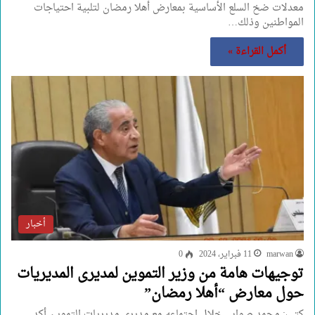
معدلات ضخ السلع الأساسية بمعارض أهلا رمضان لتلبية احتياجات
المواطنين وذلك…
أكمل القراءة »
أخبار
marwan
11 فبراير، 2024
0
توجيهات هامة من وزير التموين لمديرى المديريات
حول معارض “أهلا رمضان”
كتب: محمد صوابى خلال اجتماعه مع مديري مديريات التموين أكد