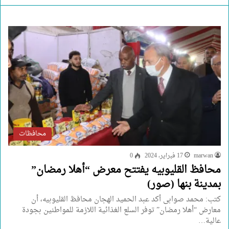
محافظات
marwan
17 فبراير، 2024
0
محافظ القليوبيه يفتتح معرض “أهلا رمضان”
بمدينة بنها (صور)
كتب: محمد صوابى أكد عبد الحميد الهجان محافظ القليوبيه، أن
معارض “أهلا رمضان” توفر السلع الغذائية اللازمة للمواطنين بجودة
عالية…