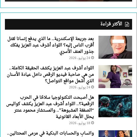
إليه؟
اللواء
أشرف
عبد
الأكثر قراءة
العزيز
يفكك
بعد جريمة الإسكندرية.. ما الذي يدفع إنسانا لقتل
جذور
أقرب الناس إليه؟ اللواء أشرف عبد العزيز يفكك
العنف
جذور العنف الأسري
الأسري
24 يوليو، 2026
اللواء أشرف عبد العزيز يكشف الحقيقة الكاملة..
من هي صاحبة فيديو الرقص داخل عيادة الأسنان
الذي أشعل مواقع التواصل؟
24 يوليو، 2026
هل أصبحت التكنولوجيا سلاحًا في الحرب
الرقمية؟.. اللواء أشرف عبد العزيز يكشف كواليس
“الصفقة المشبوهة”.. والمستشار محمود عنتر
يحلل الأبعاد القانونية
18 يوليو، 2026
واتساب والحسابات البنكية في مرمى المحتالين..