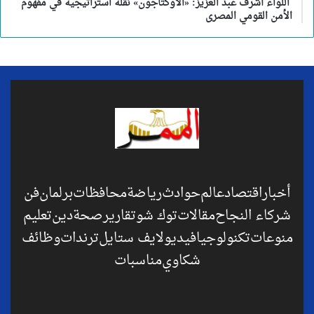
اللواء أشرف عبد العزيز: «الأوكتاجون» نقلة استراتيجية في مفهوم
الأمن القومي المصرى
أخبار
اقتصاد
عالم
حوادث
رياضة
محافظات
برلمان
فن
شركاء النجاح
مقالات
توك شو
تقارير
صحة
دين
تعليم
منوعات
تكنولوجيا
فيديو
لايف ستايل
ترندات
وظائف
شكاوي
مناسبات