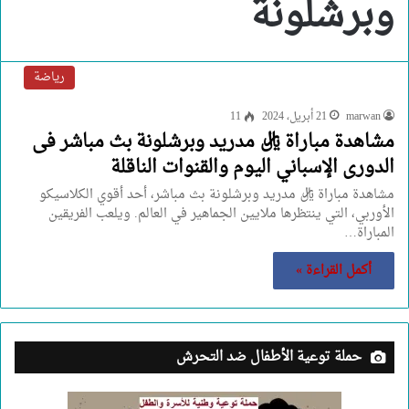
وبرشلونة
رياضة
marwan
21 أبريل، 2024
11
مشاهدة مباراة ريال مدريد وبرشلونة بث مباشر فى
الدورى الإسباني اليوم والقنوات الناقلة
مشاهدة مباراة ريال مدريد وبرشلونة بث مباشر، أحد أقوي الكلاسيكو
الأوربي، التي ينتظرها ملايين الجماهير في العالم. ويلعب الفريقين
المباراة…
أكمل القراءة »
حملة توعية الأطفال ضد التحرش