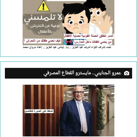
عمرو الجنايني.. مايسترو القطاع المصرفي