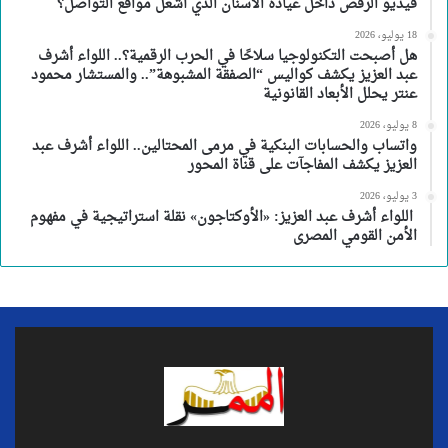
فيديو الرقص داخل عيادة الأسنان الذي أشعل مواقع التواصل؟
18 يوليو، 2026
هل أصبحت التكنولوجيا سلاحًا في الحرب الرقمية؟.. اللواء أشرف
عبد العزيز يكشف كواليس “الصفقة المشبوهة”.. والمستشار محمود
عنتر يحلل الأبعاد القانونية
8 يوليو، 2026
واتساب والحسابات البنكية في مرمى المحتالين.. اللواء أشرف عبد
العزيز يكشف المفاجآت على قناة المحور
3 يوليو، 2026
اللواء أشرف عبد العزيز: «الأوكتاجون» نقلة استراتيجية في مفهوم
الأمن القومي المصرى