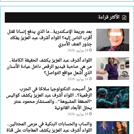
اللواء
أشرف
عبد
الأكثر قراءة
العزيز
يفكك
بعد جريمة الإسكندرية.. ما الذي يدفع إنسانا لقتل
جذور
أقرب الناس إليه؟ اللواء أشرف عبد العزيز يفكك
العنف
جذور العنف الأسري
الأسري
24 يوليو، 2026
اللواء أشرف عبد العزيز يكشف الحقيقة الكاملة..
من هي صاحبة فيديو الرقص داخل عيادة الأسنان
الذي أشعل مواقع التواصل؟
24 يوليو، 2026
هل أصبحت التكنولوجيا سلاحًا في الحرب
الرقمية؟.. اللواء أشرف عبد العزيز يكشف كواليس
“الصفقة المشبوهة”.. والمستشار محمود عنتر
يحلل الأبعاد القانونية
18 يوليو، 2026
واتساب والحسابات البنكية في مرمى المحتالين..
اللواء أشرف عبد العزيز يكشف المفاجآت على قناة