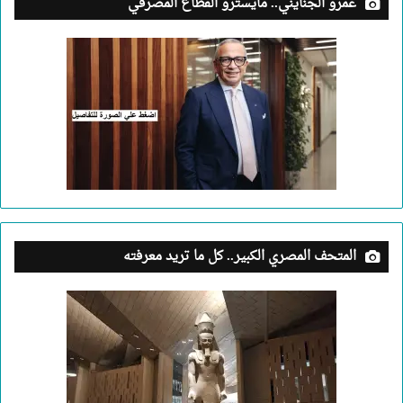
عمرو الجنايني.. مايسترو القطاع المصرفي
المتحف المصري الكبير.. كل ما تريد معرفته