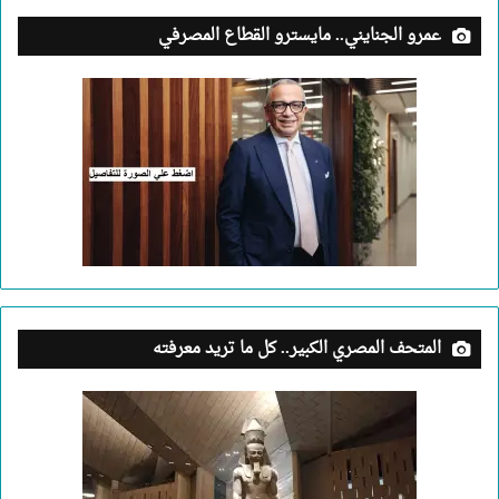
عمرو الجنايني.. مايسترو القطاع المصرفي
المتحف المصري الكبير.. كل ما تريد معرفته