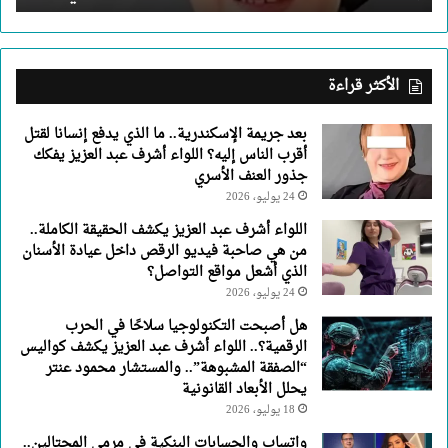
إليه؟
اللواء
أشرف
عبد
الأكثر قراءة
العزيز
يفكك
بعد جريمة الإسكندرية.. ما الذي يدفع إنسانا لقتل
جذور
أقرب الناس إليه؟ اللواء أشرف عبد العزيز يفكك
العنف
جذور العنف الأسري
الأسري
24 يوليو، 2026
اللواء أشرف عبد العزيز يكشف الحقيقة الكاملة..
من هي صاحبة فيديو الرقص داخل عيادة الأسنان
الذي أشعل مواقع التواصل؟
24 يوليو، 2026
هل أصبحت التكنولوجيا سلاحًا في الحرب
الرقمية؟.. اللواء أشرف عبد العزيز يكشف كواليس
“الصفقة المشبوهة”.. والمستشار محمود عنتر
يحلل الأبعاد القانونية
18 يوليو، 2026
واتساب والحسابات البنكية في مرمى المحتالين..