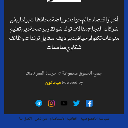
أخبار
اقتصاد
عالم
حوادث
رياضة
محافظات
برلمان
فن
شركاء النجاح
مقالات
توك شو
تقارير
صحة
دين
تعليم
منوعات
تكنولوجيا
فيديو
لايف ستايل
ترندات
وظائف
شكاوي
مناسبات
جميع الحقوق محفوظة © جريدة الممر 2020
Powered by
ميجافون
سياسة الخصوصية
اتفاقية الاستخدام
من نحن
اتصل بنا