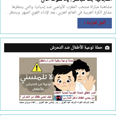
مشاهدة مباراة منتخب المغرب الأولمبي ضد إسبانيا، والتي ينتظرها
عشاق الكرة العربية في العالم العربي، بعد الإداء القوي المبهر. وينتظر…
أكمل القراءة »
حملة توعية الأطفال ضد التحرش