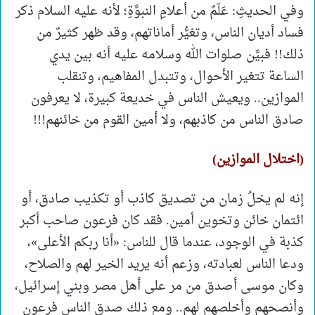
وفي الحديثِ: عَلَمٌ من أعلامِ النبوَّةِ؛ لأنه عليه السلام ذكر
فساد أديان الناس، وتغيُّر أماناتهم، وقد ظهر كثيرٌ من
ذلك!! فبيَّن صلوات الله وسلامه عليه أنه بين يدي
الساعة تتغير الأحوال، وتتبدل المفاهيم، وتنقلب
الموازين.. ويعيش الناس في خديعة كبيرة، لا يعرفون
صادق الناس من كاذبهم، ولا أمين القوم من خائنهم!!!
(اختلال الموازين)
إنه لم يخلُ زمان من تصديق كاذب أو تكذيب صادق، أو
ائتمان خائن وتخوين أمين. فقد كان فرعون صاحب أكبر
كذبة في الوجود، عندما قال للناس: «أنا ربكم الأعلى»،
ودعا الناس لعبادته، وزعم أنه يريد الخير لهم والصلاح،
وكان موسى أصدق من مر على أهل مصر وبني إسرائيل،
وأنصحهم وأخلصهم لهم.. ومع ذلك صدق الناس فرعون