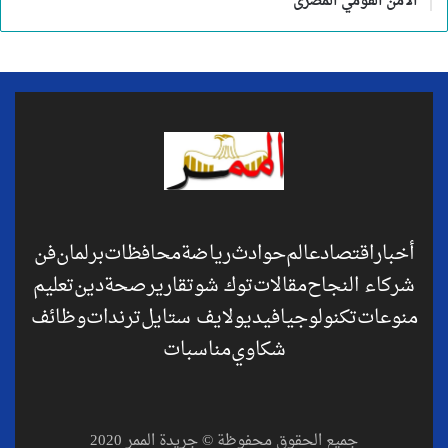
الأمن القومي المصرى
أخبار
اقتصاد
عالم
حوادث
رياضة
محافظات
برلمان
فن
شركاء النجاح
مقالات
توك شو
تقارير
صحة
دين
تعليم
منوعات
تكنولوجيا
فيديو
لايف ستايل
ترندات
وظائف
شكاوي
مناسبات
جميع الحقوق محفوظة © جريدة الممر 2020