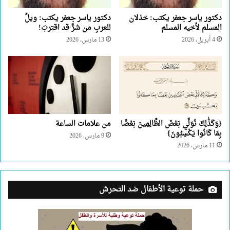
دكتور ياسر جعفر يكتب: خذلان
دكتور ياسر جعفر يكتب: ويلٌ
المسلم لأخيه المسلم
للعربِ من شرٍّ قد اقتربَ!
4 أبريل، 2026
13 مارس، 2026
{وَكَذَٰلِكَ نُوَلِّي بَعْضَ الظَّالِمِينَ بَعْضًا
من علامات الساعة
بِمَا كَانُوا يَكْسِبُونَ}
9 مارس، 2026
11 مارس، 2026
حملة توعية الأطفال ضد التحرش