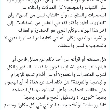
هل سمعتم أو قرأتم أحداً تكلم عن العري والسفور وأثره
على الشباب والمجتمع؟ كل المقالات والكلام عن
المحجبات والمنقبات، وأن “النقاب ليس من الدين”، وأن
“العاريات أطهر وأكثر ثقة في النفس من المنقبات”.. إلى
آخر هذا الهراء.. وكأن العري هو الحضارة والعفاف
والشرف والدين، وكأن الله في كتابه أمر النساء بالتعري لا
بالتحجب والستر والتعفف.
هل سمعتم أو قرأتم عن أحد تكلم عن ممثل فاجر، أو
فيلم داعر، يدعو الشباب للفجور والفتيات للسفور والكل
لشرب المخدرات والخمور؟ أو عن أفلام تدعو للإجرام
والبلطجة والعربدة؟ هل تكلم أحد عن هذا؟ أم أن الهجوم
على حلقات التحفيظ، وأهل المساجد، وقفل المساجد
بحجة “كورونا”! وتعطيل الحج والعمرة بحجة
“الفيروسات”! وتُفتح جميع النوادي في كل مكان! وجميع