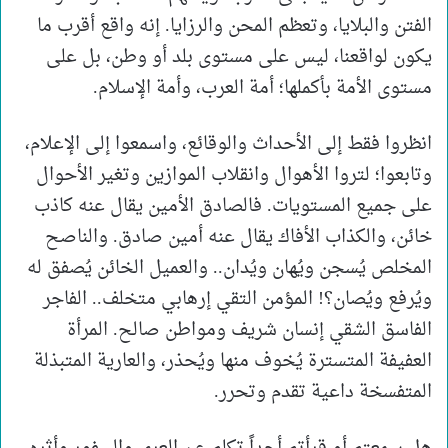
الفتن والبلايا، وتعظم المحن والرزايا. إنه واقع أقرب ما
يكون لواقعنا، ليس على مستوى بلد أو وطن، بل على
مستوى الأمة بأكملها؛ أمة العرب، وأمة الإسلام.
انظروا فقط إلى الأحداث والوقائع، واسمعوا إلى الإعلام،
وتابعوا؛ لتروا الأهوال وانقلاب الموازين وتغير الأحوال
على جميع المستويات. فالصادق الأمين يقال عنه كاذب
خائن، والكذاب الأفاك يقال عنه أمين صادق. والناصح
المخلص يُسجن ويُهان ويُدان.. والعميل الخائن يُصفق له
ويُرفع ويُصان؟! المؤمن التقي إرهابي متخلف.. الفاجر
الفاسق الشقي إنسان شريف ومواطن صالح. المرأة
العفيفة المتسترة يُخوف منها ويُحذر، والعارية المتبذلة
المتفسخة داعية تقدم وتحرر.