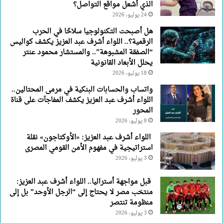
الذي أشعل مواقع التواصل؟
24 يوليو، 2026
هل أصبحت التكنولوجيا سلاحًا في الحرب
الرقمية؟.. اللواء أشرف عبد العزيز يكشف كواليس
“الصفقة المشبوهة”.. والمستشار محمود عنتر
يحلل الأبعاد القانونية
18 يوليو، 2026
واتساب والحسابات البنكية في مرمى المحتالين..
اللواء أشرف عبد العزيز يكشف المفاجآت على قناة
المحور
8 يوليو، 2026
اللواء أشرف عبد العزيز: «الأوكتاجون» نقلة
استراتيجية في مفهوم الأمن القومي المصرى
3 يوليو، 2026
قبل مواجهة أستراليا.. اللواء أشرف عبد العزيز:
منتخب مصر لا يحتاج إلى “الرجل الأوحد” بل إلى
منظومة تنتصر
3 يوليو، 2026