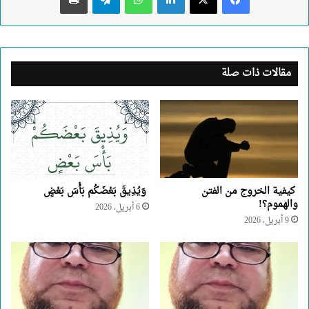
مقالات ذات صلة
كيفية الخروج من الفتن
وَيُذِيقَ بَعْضَكُم بَأْسَ بَعْضٍ
والهموم؟!
6 أبريل، 2026
9 أبريل، 2026