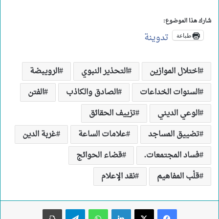
شارك هذا الموضوع:
تدوينة
طباعة
اختلال الموازين
التحذير النبوي
الرويبضة
السنوات الخداعات
الصادق والكاذب
الفتن
الوعي الديني
تزييف الحقائق
تضييق المساجد
علامات الساعة
غربة الدين
فساد المجتمعات.
قضاء الحوائج
قلْب المفاهيم
نقد الإعلام
لينكدإن
واتساب
تيلقرام
طباعة