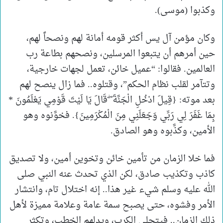
وكذبوا (موسى).
وكان مؤمن آل يس أكثر قومه أمانة لهم ونصحاً لهم،
حين أمرهم أن يتبعوا المرسلين، ونصحهم بطاعة رب
العالمين. فقالوا: “عميل خائن، تعمل لجهات خارجية،
وتتآمر لقلب نظام الحكم”، وقتلوه.. فما زال ينصح لهم
بعد موته: {قِيلَ ادْخُلِ الْجَنَّةَ ۖ قَالَ يَا لَيْتَ قَوْمِي يَعْلَمُونَ *
بِمَا غَفَرَ لِي رَبِّي وَجَعَلَنِي مِنَ الْمُكْرَمِينَ}. فخوَّنوه وهو
الأمين، وكذَّبوه وهو الصادق.
فما خلا الزمان من تأمين خائن وتخوين أمين، ولا تصديق
كاذب وتكذيب صادق، لكن الذي تحدث عنه النبي صلى
الله عليه وسلم شيء غير هذا.. إنه اختلال تام، وانتشار
الأمر وفشوه، حتى يصبح سمة عامة وعلامة مميزة لأهل
ذلك الزمان.. فيتجلى الكرب، ويدلهم الخطب، وتكثر