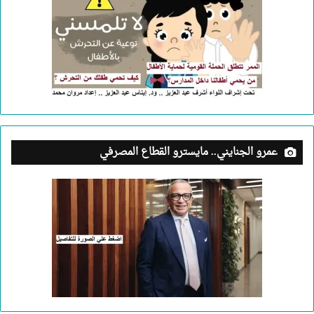
عمرو الجنايني.. مايسترو القطاع المصرفي