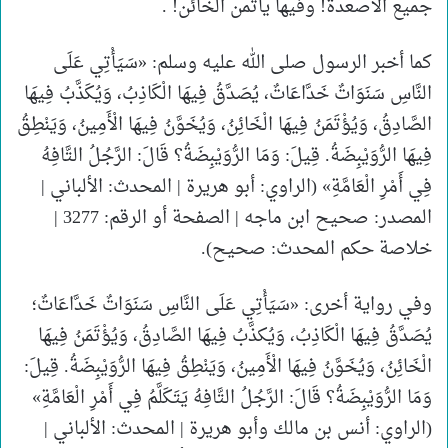
جميع الأصعدة! وفيها يأتمن الخائن! .
كما أخبر الرسول صلى الله عليه وسلم: «سَيَأْتِي عَلَى
النَّاسِ سَنَوَاتٌ خَدَّاعَاتٌ، يُصَدَّقُ فِيهَا الْكَاذِبُ، وَيُكَذَّبُ فِيهَا
الصَّادِقُ، وَيُؤْتَمَنُ فِيهَا الْخَائِنُ، وَيُخَوَّنُ فِيهَا الْأَمِينُ، وَيَنْطِقُ
فِيهَا الرُّوَيْبِضَةُ. قِيلَ: وَمَا الرُّوَيْبِضَةُ؟ قَالَ: الرَّجُلُ التَّافِهُ
فِي أَمْرِ الْعَامَّةِ» (الراوي: أبو هريرة | المحدث: الألباني |
المصدر: صحيح ابن ماجه | الصفحة أو الرقم: 3277 |
خلاصة حكم المحدث: صحيح).
وفي رواية أخرى: «سَيَأْتِي عَلَى النَّاسِ سَنَوَاتٌ خَدَّاعَاتٌ؛
يُصَدَّقُ فِيهَا الْكَاذِبُ، وَيُكذَّبُ فِيهَا الصَّادِقُ، وَيُؤْتَمَنُ فِيهَا
الْخَائِنُ، وَيُخَوَّنُ فِيهَا الْأَمِينُ، وَيَنْطِقُ فِيهَا الرُّوَيْبِضَةُ. قِيلَ:
وَمَا الرُّوَيْبِضَةُ؟ قَالَ: الرَّجُلُ التَّافِهُ يَتَكَلَّمُ فِي أَمْرِ الْعَامَّةِ»
(الراوي: أنس بن مالك وأبو هريرة | المحدث: الألباني |