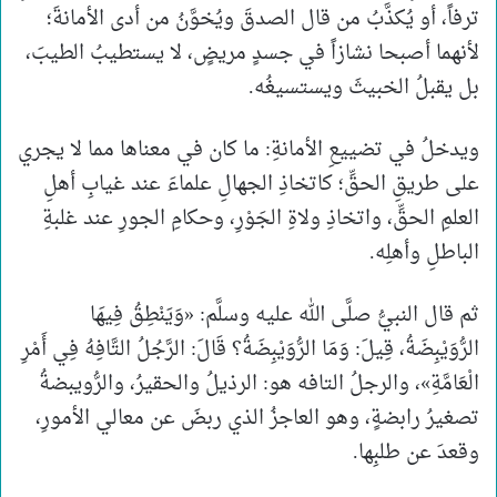
ترفاً، أو يُكذَّبُ من قال الصدقَ ويُخوَّنُ من أدى الأمانةَ؛
لأنهما أصبحا نشازاً في جسدٍ مريضٍ، لا يستطيبُ الطيبَ،
بل يقبلُ الخبيثَ ويستسيغُه.
ويدخلُ في تضييعِ الأمانةِ: ما كان في معناها مما لا يجري
على طريقِ الحقِّ؛ كاتخاذِ الجهالِ علماءَ عند غيابِ أهلِ
العلمِ الحقِّ، واتخاذِ ولاةِ الجَوْرِ، وحكامِ الجورِ عند غلبةِ
الباطلِ وأهلِه.
ثم قال النبيُّ صلَّى الله عليه وسلَّم: «وَيَنْطِقُ فِيهَا
الرُّوَيْبِضَةُ، قِيلَ: وَمَا الرُّوَيْبِضَةُ؟ قَالَ: الرَّجُلُ التَّافِهُ فِي أَمْرِ
الْعَامَّةِ»، والرجلُ التافه هو: الرذيلُ والحقيرُ، والرُّويبضةُ
تصغيرُ رابضةٍ، وهو العاجزُ الذي ربضَ عن معالي الأمورِ،
وقعدَ عن طلبِها.