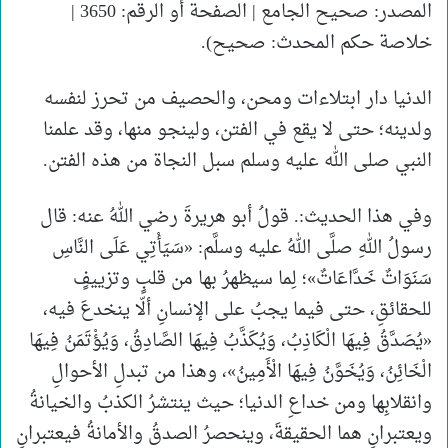
المصدر: صحيح الجامع | الصفحة أو الرقم: 3650 |
خلاصة حكم المحدث: صحيح).
الدنيا دار ابتلاءات ومحن، والحصيف من تحرز لنفسه
ولدينه؛ حتى لا يقع في الفتن، ولينجو منها، وقد علمنا
النبي صلى الله عليه وسلم سبل النجاة من هذه الفتن.
وفي هذا الحديث:. قولُ أبو هريرةَ رضي اللهُ عنه: قال
رسولُ اللهِ صلَّى اللهُ عليه وسلَّم: «سَيَأْتِي عَلَى النَّاسِ
سَنَوَاتٌ خَدَّاعَاتٌ»؛ لِما سيظهرُ بها من قلبٍ وتزييفٍ
للحقائقِ، حتى فيما يجبُ على الإنسانِ ألّا ينخدعَ فيه،
«يُصَدَّقُ فِيهَا الْكَاذِبُ، وَيُكَذَّبُ فِيهَا الصَّادِقُ، وَيُؤْتَمَنُ فِيهَا
الْخَائِنُ، وَيُخَوَّنُ فِيهَا الْأَمِينُ»، وهذا من تبدلِ الأحوالِ
وانقلابِها ومن خداعِ الدنيا؛ حيث ينتشرُ الكذبُ والخيانةُ
ويعتبرانِ هما الحقيقةَ، وينحصرُ الصدقُ والأمانةُ فيعتبرانِ