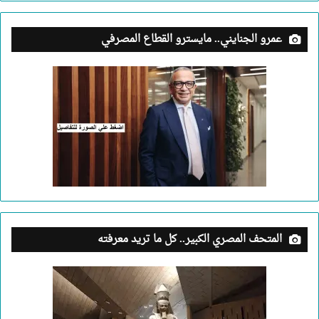
عمرو الجنايني.. مايسترو القطاع المصرفي
المتحف المصري الكبير.. كل ما تريد معرفته