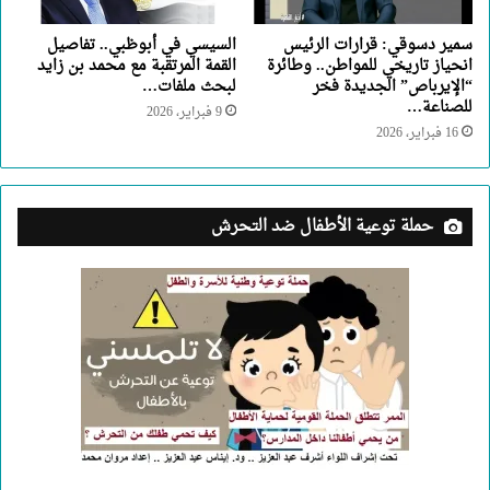
سمير دسوقي: قرارات الرئيس
السيسي في أبوظبي.. تفاصيل
انحياز تاريخي للمواطن.. وطائرة
القمة المرتقبة مع محمد بن زايد
“الإيرباص” الجديدة فخر
لبحث ملفات…
للصناعة…
9 فبراير، 2026
16 فبراير، 2026
حملة توعية الأطفال ضد التحرش