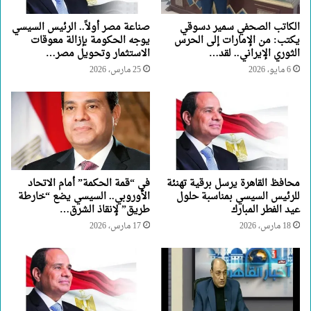
الكاتب الصحفي سمير دسوقي
صناعة مصر أولاً.. الرئيس السيسي
يكتب: من الإمارات إلى الحرس
يوجه الحكومة بإزالة معوقات
الثوري الإيراني.. لقد…
الاستثمار وتحويل مصر…
6 مايو، 2026
25 مارس، 2026
محافظ القاهرة يرسل برقية تهنئة
في “قمة الحكمة” أمام الاتحاد
للرئيس السيسي بمناسبة حلول
الأوروبي.. السيسي يضع “خارطة
عيد الفطر المبارك
طريق” لإنقاذ الشرق…
18 مارس، 2026
17 مارس، 2026