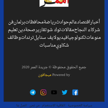
أخبار
اقتصاد
عالم
حوادث
رياضة
محافظات
برلمان
فن
شركاء النجاح
مقالات
توك شو
تقارير
صحة
دين
تعليم
منوعات
تكنولوجيا
فيديو
لايف ستايل
ترندات
وظائف
شكاوي
مناسبات
جميع الحقوق محفوظة © جريدة الممر 2020
Powered by
ميجافون
سياسة الخصوصية
اتفاقية الاستخدام
من نحن
اتصل بنا