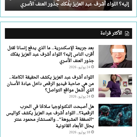
إليه؟ اللواء أشرف عبد العزيز يفكك جذور العنف الأسري
الناس
إليه؟
اللواء
أشرف
عبد
الأكثر قراءة
العزيز
يفكك
بعد جريمة الإسكندرية.. ما الذي يدفع إنسانا لقتل
جذور
أقرب الناس إليه؟ اللواء أشرف عبد العزيز يفكك
العنف
جذور العنف الأسري
الأسري
24 يوليو، 2026
اللواء أشرف عبد العزيز يكشف الحقيقة الكاملة..
من هي صاحبة فيديو الرقص داخل عيادة الأسنان
الذي أشعل مواقع التواصل؟
24 يوليو، 2026
هل أصبحت التكنولوجيا سلاحًا في الحرب
الرقمية؟.. اللواء أشرف عبد العزيز يكشف كواليس
“الصفقة المشبوهة”.. والمستشار محمود عنتر
يحلل الأبعاد القانونية
18 يوليو، 2026