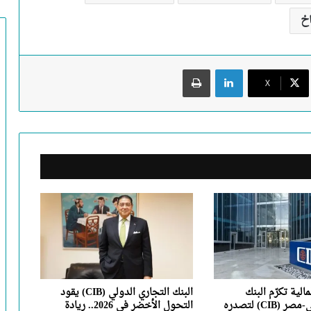
اخ
لينكدإن
طباعة
X
مالية تكرّم البنك
البنك التجاري الدولي (CIB) يقود
التجاري الدولي-مصر (CIB) لتصدره
التحول الأخضر في 2026.. ريادة