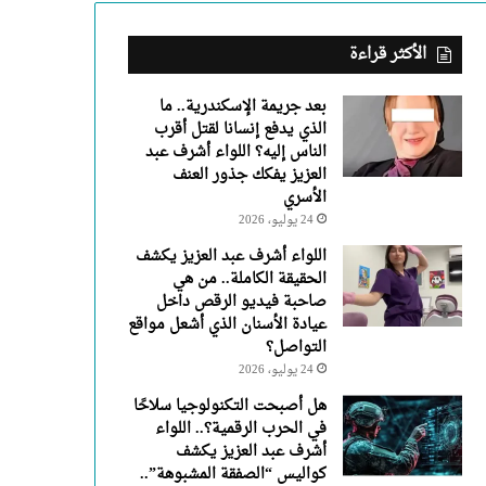
عبد
العزيز
يفكك
الأكثر قراءة
جذور
العنف
بعد جريمة الإسكندرية.. ما
الأسري
الذي يدفع إنسانا لقتل أقرب
الناس إليه؟ اللواء أشرف عبد
العزيز يفكك جذور العنف
الأسري
24 يوليو، 2026
اللواء أشرف عبد العزيز يكشف
الحقيقة الكاملة.. من هي
صاحبة فيديو الرقص داخل
عيادة الأسنان الذي أشعل مواقع
التواصل؟
24 يوليو، 2026
هل أصبحت التكنولوجيا سلاحًا
في الحرب الرقمية؟.. اللواء
أشرف عبد العزيز يكشف
كواليس “الصفقة المشبوهة”..