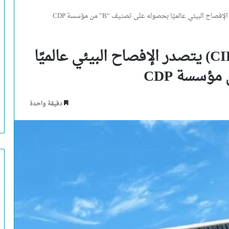
البنك التجاري الدولي-مصر (CIB) يتصدر الإفصاح البيئي عالميًا
دقيقة واحدة