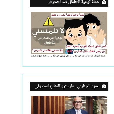
حملة توعية الأطفال ضد التحرش
عمرو الجنايني.. مايسترو القطاع المصرفي