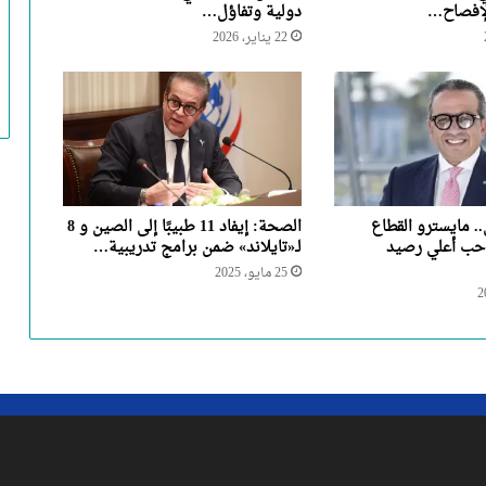
الإفصاح…
دولية وتفاؤل…
22 يناير، 2026
.. مايسترو القطاع
الصحة: إيفاد 11 طبيبًا إلى الصين و 8
حب أعلي رصيد
لـ«تايلاند» ضمن برامج تدريبية…
25 مايو، 2025