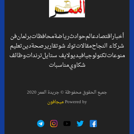
أخبار
اقتصاد
عالم
حوادث
رياضة
محافظات
برلمان
فن
شركاء النجاح
مقالات
توك شو
تقارير
صحة
دين
تعليم
منوعات
تكنولوجيا
فيديو
لايف ستايل
ترندات
وظائف
شكاوي
مناسبات
جميع الحقوق محفوظة © جريدة الممر 2020
Powered by
ميجافون