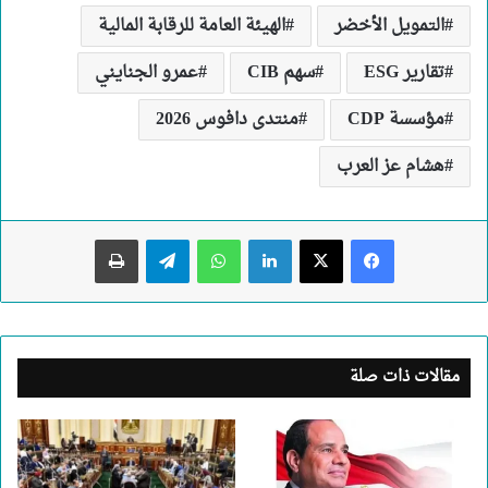
التمويل الأخضر
الهيئة العامة للرقابة المالية
تقارير ESG
سهم CIB
عمرو الجنايني
مؤسسة CDP
منتدى دافوس 2026
هشام عز العرب
لينكدإن
واتساب
تيلقرام
طباعة
مقالات ذات صلة