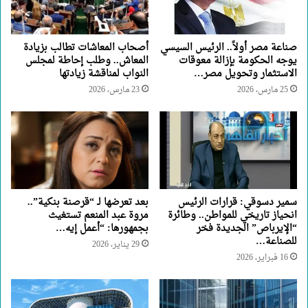
صناعة مصر أولاً.. الرئيس السيسي
أصحاب المعاشات تطالب بزيادة
يوجه الحكومة بإزالة معوقات
المعاش.. وطلب إحاطة لمجلس
الاستثمار وتحويل مصر…
النواب لمناقشة زيادتها
25 مارس، 2026
23 مارس، 2026
سمير دسوقي: قرارات الرئيس
بعد تعرضها لـ “قرصنة بنكية”..
انحياز تاريخي للمواطن.. وطائرة
مروة عبد المنعم تستغيث
“الإيرباص” الجديدة فخر
بجمهورها: “أعمل إيه…
للصناعة…
29 يناير، 2026
16 فبراير، 2026