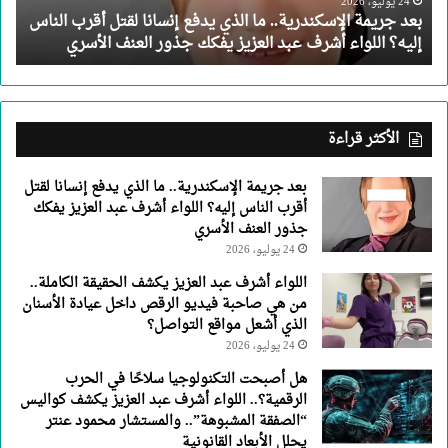
لقتل
24 يوليو، 2026
بعد جريمة الإسكندرية.. ما الذي يدفع إنسانا لقتل أقرب الناس
أقرب
إليه؟ اللواء أشرف عبد العزيز يفكك جذور العنف الأسري
الناس
إليه؟
اللواء
أشرف
عبد
الأكثر قراءة
العزيز
يفكك
بعد جريمة الإسكندرية.. ما الذي يدفع إنسانا لقتل
جذور
أقرب الناس إليه؟ اللواء أشرف عبد العزيز يفكك
العنف
جذور العنف الأسري
الأسري
24 يوليو، 2026
اللواء أشرف عبد العزيز يكشف الحقيقة الكاملة..
من هي صاحبة فيديو الرقص داخل عيادة الأسنان
الذي أشعل مواقع التواصل؟
24 يوليو، 2026
هل أصبحت التكنولوجيا سلاحًا في الحرب
الرقمية؟.. اللواء أشرف عبد العزيز يكشف كواليس
“الصفقة المشبوهة”.. والمستشار محمود عنتر
يحلل الأبعاد القانونية