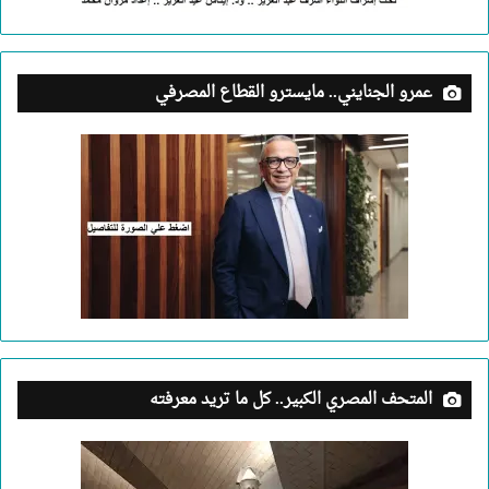
عمرو الجنايني.. مايسترو القطاع المصرفي
المتحف المصري الكبير.. كل ما تريد معرفته