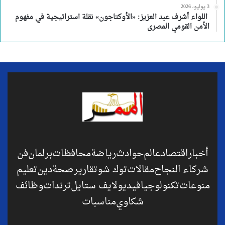
3 يوليو، 2026
اللواء أشرف عبد العزيز: «الأوكتاجون» نقلة استراتيجية في مفهوم
الأمن القومي المصرى
أخبار
اقتصاد
عالم
حوادث
رياضة
محافظات
برلمان
فن
شركاء النجاح
مقالات
توك شو
تقارير
صحة
دين
تعليم
منوعات
تكنولوجيا
فيديو
لايف ستايل
ترندات
وظائف
شكاوي
مناسبات