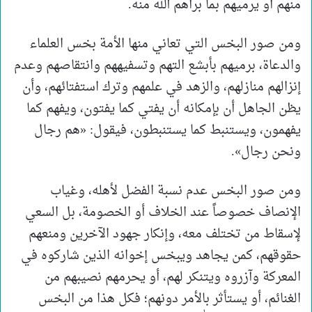
منهم أو يرميهم بما برأهم الله منه.
ومن صور البخس التي تعاني منها الأمة بخس العلماء
والدعاة، برميهم بأبشع التهم وتسفيههم وانتقاصهم وعدم
إنزالهم منازلهم، والزهد في علمهم وترك استفتائهم، وأن
يظن الجاهل أن بإمكانه أن يفتي كما يفتون، ويفهم كما
يفهمون، ويستنبط كما يستنبطون، فيقول: «هم رجال
ونحن رجال».
ومن صور البخس عدم نسبة الفضل لأهله، وغياب
الإنصاف خصوصاً عند الخلاف أو الخصومة، بل السعي
لإسقاط من تختلف معه، وإنكار جهود الآخرين ومنعهم
حقوقهم، كمن يجاهد ويبخس إخوانه الذين شاركوه في
المعركة وآزروه ويتنكر لهم، أو يحرمهم نصيبهم من
الغنائم، أو يستأثر بالأمر دونهم؛ فكل هذا من البخس