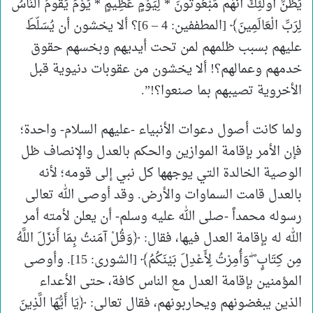
يَظُنُّ أُولَٰئِكَ أَنَّهُم مَّبْعُوثُونَ * لِيَوْمٍ عَظِيمٍ * يَوْمَ يَقُومُ النَّاسُ
لِرَبِّ الْعَالَمِينَ﴾ [المطففين: 4 – 6]؟ ألا يخشون أن يُسَلّطَ
عليهم بسبب ظلمهم لمن تحت أيديهم وبخسهم حقوق
خدمهم وعمالهم؟! ألا يخشون من عقوبات دنيوية قبل
الأخروية تصيبهم بما صنعوا؟!”.
ولما كانت أصول دعوات الأنبياء -عليهم السلام- واحدة؛
فإن الأمر بإقامة الموازين والحكم بالعدل والإنصاف ظل
الوصية الخالدة التي يوجهها كل نبي إلى قومه؛ لأنه
بالعدل قامت السماوات والأرض. وقد أوصى الله تعالى
رسوله محمداً -صلى الله عليه وسلم- أن يعلن لأمته أمر
الله له بإقامة العدل فيها، فقال: ﴿وَقُلْ آمَنتُ بِمَا أَنزَلَ اللَّهُ
مِن كِتَابٍ ۖ وَأُمِرْتُ لِأَعْدِلَ بَيْنَكُمُ﴾ [الشورى: 15]. وأوصى
المؤمنين بإقامة العدل مع الناس كافة، حتى الأعداء
الذين يبغضونهم ويحاربونهم، فقال تعالى: ﴿يَا أَيُّهَا الَّذِينَ