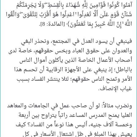
آمَنُوا كُونُوا قَوَّامِينَ لِلَّهِ شُهَدَاءَ بِالْقِسْطِ ۖ وَلَا يَجْرِمَنَّكُمْ
شَنَآنُ قَوْمٍ عَلَىٰ أَلَّا تَعْدِلُوا ۚ اعْدِلُوا هُوَ أَقْرَبُ لِلتَّقْوَىٰ ۖ وَاتَّقُوا
اللَّهَ ۚ إِنَّ اللَّهَ خَبِيرٌ بِمَا تَعْمَلُونَ﴾ [المائدة: 8].
فينبغي أن يسود العدل في المجتمع، ونحذر البغي
والعدوان على حقوق العباد وبخس حقوقهم، خاصة لدى
أصحاب الأعمال الخاصة الذين يأكلون أموال الناس
بالباطل؛ إذ ينبغي على الأجهزة الرقابية أن تحسم هذا
الأمر وتمنح الناس حقوقهم؛ لئلا ينتشر الفساد بسبب
غياب الإنصاف.
ونضرب مثالاً: لو أن صاحب عمل في الجامعات والمعاهد
العليا يمنح المدرس المساعد راتباً يتراوح بين أربعة
وخمسة آلاف جنيه، أليس هذا نوعاً من الفساد؟ كيف
يعيش بهذا المبلغ في ظل اشتعال الأسعار في كل