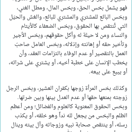
فهو يشمل بخس الحق، وبخس المال، ومطل الغني،
وبخس البائع للمشتري والمشتري للبائع، والغش والحيَل
التي تُنتقص بها الحقوق، وبخس الضعفاء كالأيتام
والنساء ومن لا حيلة له وأكل حقوقهم، وبخس الأجير
وتأخير حقه أو إهانته وإذلاله، وبخس العامل صاحبَ
العمل بالتقصير أو عدم الوفاء بالتزامات العقد، وأن
يخطب الإنسان على خطبة أخيه، أو يشتري على شرائه،
أو يبيع على بيعه.
وكذلك بخس المرأة زوجها بكفران العشير، وبخس الرجل
زوجته بمنعها حقها أو عدم العدل بينها وبين ضرتها.
وبخس الحقوق المعنوية كالعلوم والفضائل؛ ومن أعظم
الظلم والبخس من يجعل لله نداً وهو خلقه، أو يكذب
رسله، أو ينتقص صحابة نبيه وزوجاته وآل بيته وينال