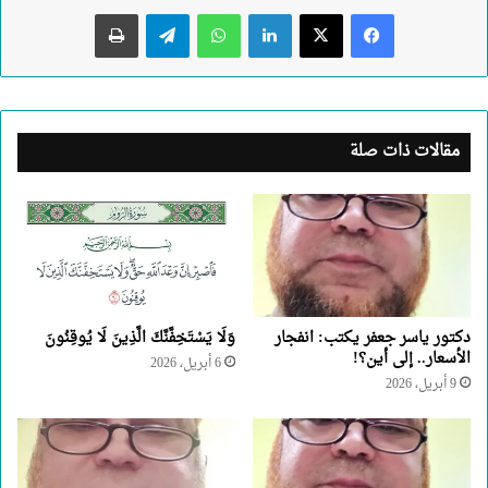
لينكدإن
واتساب
تيلقرام
طباعة
مقالات ذات صلة
دكتور ياسر جعفر يكتب: انفجار
وَلَا يَسْتَخِفَّنَّكَ الَّذِينَ لَا يُوقِنُونَ
الأسعار.. إلى أين؟!
6 أبريل، 2026
9 أبريل، 2026