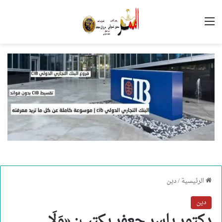
القائمة
الرئيسية
/
دين
دين
دكتور ياسر جعفر يكتب: «وَلَا