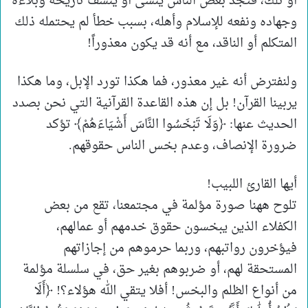
أو تلك، فتجد بعض الناس ينسى أو ينسف تاريخه وبلاءه
وجهاده ونفعه للإسلام وأهله، بسبب خطأ لم يحتمله ذلك
المتكلم أو الناقد، مع أنه قد يكون معذوراً!
ولنفترض أنه غير معذور، فما هكذا تورد الإبل، وما هكذا
يربينا القرآن! بل إن هذه القاعدة القرآنية التي نحن بصدد
الحديث عنها: ﴿وَلَا تَبْخَسُوا النَّاسَ أَشْيَاءَهُمْ﴾ تؤكد
ضرورة الإنصاف، وعدم بخس الناس حقوقهم.
أيها القارئ اللبيب!
تلوح ههنا صورة مؤلمة في مجتمعنا، تقع من بعض
الكفلاء الذين يبخسون حقوق خدمهم أو عمالهم،
فيؤخرون رواتبهم، وربما حرموهم من إجازاتهم
المستحقة لهم، أو ضربوهم بغير حق، في سلسلة مؤلمة
من أنواع الظلم والبخس! أفلا يتقي الله هؤلاء؟! ﴿أَلَا