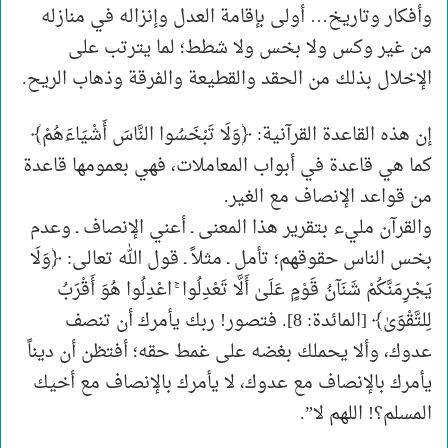
وأفكار وتاريخ… أولى بإقامة العدل وإنزاله في منازله
من غير وكس ولا بخس ولا شطط؛ لما يترتب على
الإخلال بذلك من الحقد والقطيعة والفرقة وذهاب الريح.
إن هذه القاعدة القرآنية: ﴿وَلَا تَبْخَسُوا النَّاسَ أَشْيَاءَهُمْ﴾
كما هي قاعدة في أبواب المعاملات، فهي بعمومها قاعدة
من قواعد الإنصاف مع الغير.
والقرآن مليء بتقرير هذا المعنى ـ أعني الإنصاف ـ وعدم
بخس الناس حقوقهم؛ تأمل ـ مثلاً ـ قول الله تعالى: ﴿وَلَا
يَجْرِمَنَّكُمْ شَنَآنُ قَوْمٍ عَلَىٰ أَلَّا تَعْدِلُوا ۚ اعْدِلُوا هُوَ أَقْرَبُ
لِلتَّقْوَىٰ﴾ [المائدة: 8]. فتصور! ربك يأمرك أن تنصف
عدوك، وألا يحملك بغضه على غمط حقه؛ أفتظن أن ديناً
يأمرك بالإنصاف مع عدوك، لا يأمرك بالإنصاف مع أخيك
المسلم؟! اللهم لا”.