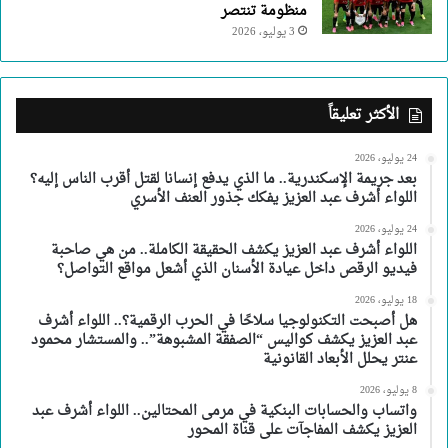
منظومة تنتصر
3 يوليو، 2026
الأكثر تعليقاً
24 يوليو، 2026
بعد جريمة الإسكندرية.. ما الذي يدفع إنسانا لقتل أقرب الناس إليه؟
اللواء أشرف عبد العزيز يفكك جذور العنف الأسري
24 يوليو، 2026
اللواء أشرف عبد العزيز يكشف الحقيقة الكاملة.. من هي صاحبة
فيديو الرقص داخل عيادة الأسنان الذي أشعل مواقع التواصل؟
18 يوليو، 2026
هل أصبحت التكنولوجيا سلاحًا في الحرب الرقمية؟.. اللواء أشرف
عبد العزيز يكشف كواليس “الصفقة المشبوهة”.. والمستشار محمود
عنتر يحلل الأبعاد القانونية
8 يوليو، 2026
واتساب والحسابات البنكية في مرمى المحتالين.. اللواء أشرف عبد
العزيز يكشف المفاجآت على قناة المحور