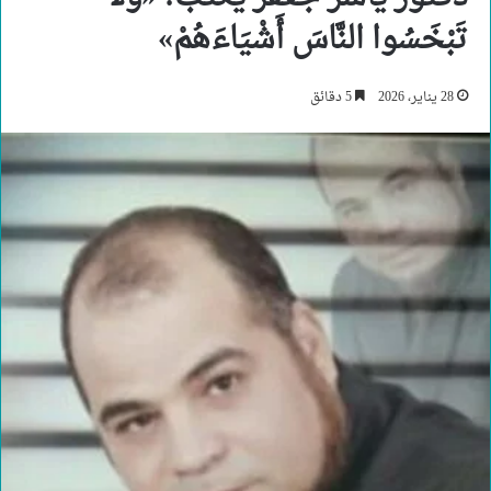
تَبْخَسُوا النَّاسَ أَشْيَاءَهُمْ»
28 يناير، 2026
5 دقائق