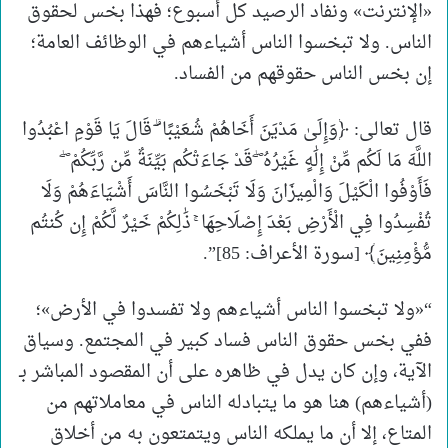
«الإنترنت» ونفاد الرصيد كل أسبوع؛ فهذا بخس لحقوق
الناس. ولا تبخسوا الناس أشياءهم في الوظائف العامة؛
إن بخس الناس حقوقهم من الفساد.
قال تعالى: ﴿وَإِلَىٰ مَدْيَنَ أَخَاهُمْ شُعَيْبًا ۗ قَالَ يَا قَوْمِ اعْبُدُوا
اللَّهَ مَا لَكُم مِّنْ إِلَٰهٍ غَيْرُهُ ۖ قَدْ جَاءَتْكُم بَيِّنَةٌ مِّن رَّبِّكُمْ ۖ
فَأَوْفُوا الْكَيْلَ وَالْمِيزَانَ وَلَا تَبْخَسُوا النَّاسَ أَشْيَاءَهُمْ وَلَا
تُفْسِدُوا فِي الْأَرْضِ بَعْدَ إِصْلَاحِهَا ۚ ذَٰلِكُمْ خَيْرٌ لَّكُمْ إِن كُنتُم
مُّؤْمِنِينَ﴾ [سورة الأعراف: 85]”.
“«ولا تبخسوا الناس أشياءهم ولا تفسدوا في الأرض»؛
ففي بخس حقوق الناس فساد كبير في المجتمع. وسياق
الآية، وإن كان يدل في ظاهره على أن المقصود المباشر بـ
(أشياءهم) هنا هو ما يتبادله الناس في معاملاتهم من
المتاع، إلا أن ما يملكه الناس ويتمتعون به من أخلاق