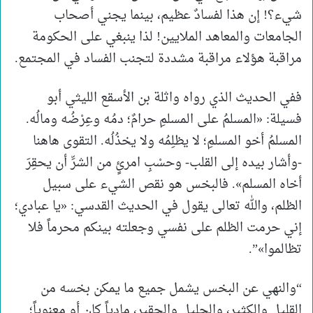
شيء؟! إن هذا لفسادٌ عظيم، بينما يجني أصحاب
الجامعات والمعاهد الملايين! لذا ينبغي على الحكومة
مراقبة هؤلاء مراقبة مشددة لتجنب الفساد في المجتمع.
ففي الحديث الذي رواه واثلة بن الأسقع الليثي أبو
فسيلة: «المسلمُ على المسلمِ حرامٌ؛ دمُه وعِرْضُه ومالُه.
المسلمُ أخو المسلمِ؛ لا يظلِمُه ولا يخذُلُه. التقوى هاهنا
-وأشار بيده إلى القلب- وحسْبِ امرئٍ من الشرِّ أن يحقِرَ
أخاه المسلم». فالبخس هو نقص الشيء على سبيل
الظلم، والله تعالى يقول في الحديث القدسي: «يا عبادي؛
إني حرمت الظلم على نفسي وجعلته بينكم محرماً فلا
تظالموا»”.
“والنهي عن البخس يشمل جميع ما يمكن بخسه من
القليل والكثير، والجليل والحقير، مادياً كان أو معنوياً؛