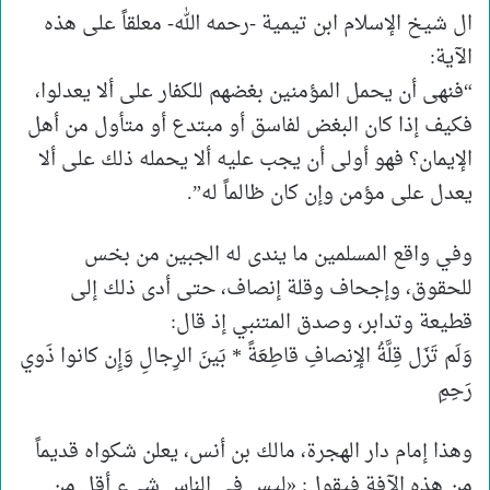
ال شيخ الإسلام ابن تيمية -رحمه الله- معلقاً على هذه
الآية:
“فنهى أن يحمل المؤمنين بغضهم للكفار على ألا يعدلوا،
فكيف إذا كان البغض لفاسق أو مبتدع أو متأول من أهل
الإيمان؟ فهو أولى أن يجب عليه ألا يحمله ذلك على ألا
يعدل على مؤمن وإن كان ظالماً له”.
وفي واقع المسلمين ما يندى له الجبين من بخس
للحقوق، وإجحاف وقلة إنصاف، حتى أدى ذلك إلى
قطيعة وتدابر، وصدق المتنبي إذ قال:
وَلَم تَزَل قِلَّةُ الإِنصافِ قاطِعَةً * بَينَ الرِجالِ وَإِن كانوا ذَوي
رَحِمِ
وهذا إمام دار الهجرة، مالك بن أنس، يعلن شكواه قديماً
من هذه الآفة فيقول: «ليس في الناس شيء أقل من