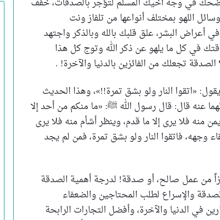
 اضحك في وجه أخيك المسلم لتؤجر بالصدقات، خفف
سائل اللهو بمختلف أنواعها من تلفاز ونت
ي أعراض البشر، علق قلبك بالله وبالذكر واجتهد
قتك في كل ما يلهو عن ذكر الله وتوج كل هذا
لصدقة تجعلك من الفائزين بالدنيا والآخرة! .
ت النبي ﷺ يقول: «اتقوا النار ولو بشق تمرة!!»، وهذا الحديث
ا عنه قال: قال رسول الله ﷺ: «ما منكم من أحد إلا
ن منه فلا يرى إلا ما قدم، وينظر أشأم منه فلا يرى
لقاء وجهه، فاتقوا النار ولو بشق تمرة، فمن لم يجد
جزاً من عمل صالح، أو صدقة! لدرجة أهمية الصدقة
لصدقة والإسراع لطلب المحتاجين والضعفاء
ارين في الدنيا والآخرة، وأفضل التجارات الرابحة