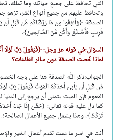
التي تحافظ على جميع حياتك وما تملك، تح
وتحافظ عليهم من جميع أنواع الشر، تزهو جمي
الصدقة: ﴿وَأَنفِقُوا مِن مَّا رَزَقْنَاكُم مِّن قَبْلِ أَن يَأْتِي
قَرِيبٍ فَأَصَّدَّقَ وَأَكُن مِّنَ الصَّالِحِينَ﴾.
السؤال:في قوله عز وجل: ﴿فَيَقُولَ رَبِّ لَوْلَا أَخَّرْتَنِ
لماذا خُصت الصدقة دون سائر الطاعات؟
الجواب:ذكر الله الصدقة هنا على وجه الخصوص؛ لأنه 
مِّن قَبْلِ أَن يَأْتِيَ أَحَدَكُمُ الْمَوْتُ فَيَقُولَ رَبِّ لَ
العموم فإن الميت يتمنى أن يرجع إلى الدنيا 
كما دل عليه قوله تعالى: ﴿حَتَّىٰ إِذَا جَاءَ أَحَدَهُمُ الْ
تَرَكْتُ﴾، وهذا يشمل جميع الأعمال الصالحة!.
أنت في خير ما دمت تقدم أعمال الخير والإص