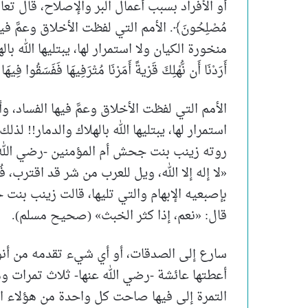
أو الأفراد بسبب أعمال البر والإصلاح، قال تعالى: ﴿وَمَا كَ
مُصْلِحُونَ﴾. الأمم التي لفظت الأخلاق وعمَّ ف
منخورة الكيان ولا استمرار لها، يبتليها الله بال
أَرَدْنَا أَن نُّهْلِكَ قَرْيةً أَمَرْنَا مُتْرَفِيهَا فَفَسَقُوا فِيهَا
الأمم التي لفظت الأخلاق وعمَّ فيها الفساد، و
استمرار لها، يبتليها الله بالهلاك والدمار!! 
روته زينب بنت جحش أم المؤمنين -رضي الله عن
«لا إله إلا الله، ويل للعرب من شر قد اقترب
بإصبعيه الإبهام والتي تليها، قالت زينب بنت
قال: «نعم، إذا كثر الخبث» (صحيح مسلم).
سارع إلى الصدقات، أو أي شيء تقدمه من أنو
أعطتها عائشة -رضي الله عنها- ثلاث تمرات وم
التمرة إلى فيها صاحت كل واحدة من هؤلاء ا