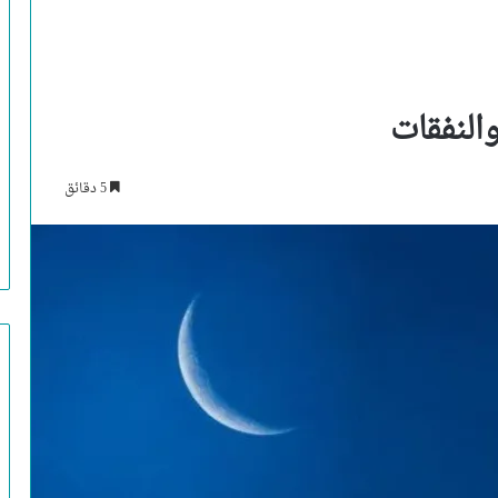
النفقات
5 دقائق