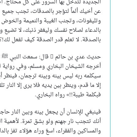
الجديدة لتدخل بها السرور على كل محتاج.
عن أخيك ألماً لتؤجر بالصدقات، تجنب جميع و
وتليفونات، وتجنب الغيبة والنميمة والخوض ف
بالدعاء لصلاح نفسك وليغفر ذنبك، لا تضيع و
بالصدقة. لا تعلم قدر الصدقة كيف تفعل لك!؟ ا
حديث عدي بن حاتم  قال: سمع
أخرجه الشيخان البخاري ومسلم، وفي رواية لهم
سيكلمه ربه ليس بينه وبينه ترجمان، فينظر أيم
إلا ما قدم، وينظر بين يديه فلا يرى إلا النار ت
فبكلمة طيبة!!» رواه البخاري.
فينبغي للإنسان أن يجعل بينه وبين النار حا
أنك تتجنب نار جهنم ولو بشق تمرة. لأهمية ا
والمساكين والفقراء، اسعَ وراء هؤلاء تفز بالد