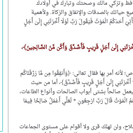
افظ وتزكي مالك وصحتك وتبارك في أولادك
ع حياتك بالصدقات والإنفاق والزكاة. ولأهمية
َ أَحَدَكُمُ الْمَوْتُ فَيَقُولَ رَبِّ لَوْلَا أَخَّرْتَنِي إِلَىٰ أَجَلٍ
ي إِلَىٰ أَجَلٍ قَرِيبٍ فَأَصَّدَّقَ وَأَكُن مِّنَ الصَّالِحِينَ﴾،
أمر بها فقال تعالى: ﴿وَأَنفِقُوا مِن مَّا رَزَقْنَاكُم
وْلَا أَخَّرْتَنِي إِلَىٰ أَجَلٍ قَرِيبٍ فَأَصَّدَّقَ﴾، أما من حيث
ليعمل صالحاً بشتى أبواب الصالحات وأنواع الطاعات،
مَوْتُ قَالَ رَبِّ ارْجِعُونِ * لَعَلِّي أَعْمَلُ صَالِحًا فِيمَا
لاح، ولن تهلك قرى ولا أقوام على مستوى الجماعات