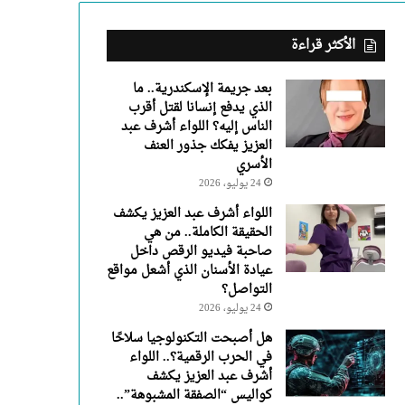
عبد
العزيز
يفكك
الأكثر قراءة
جذور
العنف
بعد جريمة الإسكندرية.. ما
الأسري
الذي يدفع إنسانا لقتل أقرب
الناس إليه؟ اللواء أشرف عبد
العزيز يفكك جذور العنف
الأسري
24 يوليو، 2026
اللواء أشرف عبد العزيز يكشف
الحقيقة الكاملة.. من هي
صاحبة فيديو الرقص داخل
عيادة الأسنان الذي أشعل مواقع
التواصل؟
24 يوليو، 2026
هل أصبحت التكنولوجيا سلاحًا
في الحرب الرقمية؟.. اللواء
أشرف عبد العزيز يكشف
كواليس “الصفقة المشبوهة”..