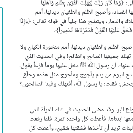
انَ رَبُّكَ لِيُهْلِكَ الْقُرَىٰ بِظُلْمٍ وَأَهْلُهَا
يها الفساد، وأصبح الظلم والطغيان ديدنها، أمم
هلاك والدمار، ويتضح هذا جلياً في قوله تعالى: ﴿وَإِذَا
 فَحَقَّ عَلَيْهَا الْقَوْلُ فَدَمَّرْنَاهَا تَدْمِيراً﴾.
أصبح الظلم والطغيان ديدنها، أمم منخورة الكيان ولا
لذلك تهلك جميعها الصالح والطالح! وفي الحديث الذي
ها-: أن رسول الله ﷺ دخل عليها يوماً فزعاً يقول:
، فُتح اليوم من ردم يأجوج ومأجوج مثل هذه» وحلّق
 جحش: فقلت: يا رسول الله، أفنهلك وفينا الصالحون؟
اع البر، وقد مضى الحديث في تلك المرأة التي
عها ابنتاها، فأعطت كل واحدة تمرة، فلما رفعت
لبنات تريد أن تأخذها فشقتها شقين، وأعطت كل