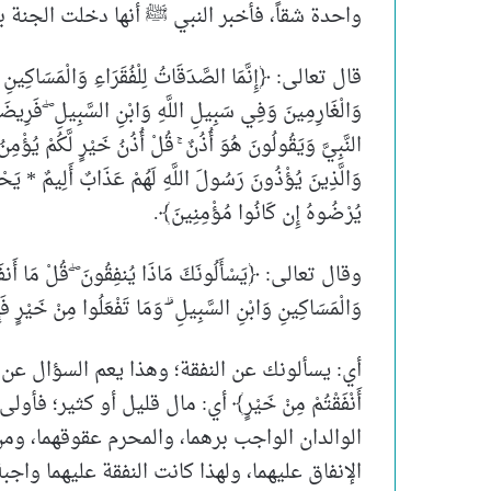
واحدة شقاً، فأخبر النبي ﷺ أنها دخلت الجنة ب
قال تعالى: ﴿إِنَّمَا الصَّدَقَاتُ لِلْفُقَرَاءِ وَالْمَسَاكِينِ وَال
وَالْغَارِمِينَ وَفِي سَبِيلِ اللَّهِ وَابْنِ السَّبِيلِ ۖ فَرِيضَةً 
النَّبِيَّ وَيَقُولُونَ هُوَ أُذُنٌ ۚ قُلْ أُذُنُ خَيْرٍ لَّكُمْ يُؤْمِنُ 
وَالَّذِينَ يُؤْذُونَ رَسُولَ اللَّهِ لَهُمْ عَذَابٌ أَلِيمٌ * يَحْلِ
يُرْضُوهُ إِن كَانُوا مُؤْمِنِينَ﴾.
وقال تعالى: ﴿يَسْأَلُونَكَ مَاذَا يُنفِقُونَ ۖ قُلْ مَا أَنفَقْتُم 
وَالْمَسَاكِينِ وَابْنِ السَّبِيلِ ۗ وَمَا تَفْعَلُوا مِنْ خَيْرٍ فَإِ
أي: يسألونك عن النفقة؛ وهذا يعم السؤال عن المُن
أَنْفَقْتُمْ مِنْ خَيْرٍ﴾ أي: مال قليل أو كثير؛
الوالدان الواجب برهما، والمحرم عقوقهما، وم
الإنفاق عليهما، ولهذا كانت النفقة عليهما واج