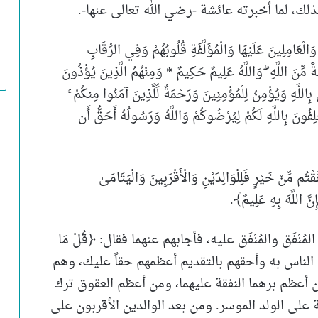
ذلك، لما أخبرته عائشة -رضي الله تعالى عنها-.
ْعَامِلِينَ عَلَيْهَا وَالْمُؤَلَّفَةِ قُلُوبُهُمْ وَفِي الرِّقَابِ
مِّنَ اللَّهِ ۗ وَاللَّهُ عَلِيمٌ حَكِيمٌ * وَمِنْهُمُ الَّذِينَ يُؤْذُونَ
بِاللَّهِ وَيُؤْمِنُ لِلْمُؤْمِنِينَ وَرَحْمَةٌ لِّلَّذِينَ آمَنُوا مِنكُمْ ۚ
فُونَ بِاللَّهِ لَكُمْ لِيُرْضُوكُمْ وَاللَّهُ وَرَسُولُهُ أَحَقُّ أَن
مِّنْ خَيْرٍ فَلِلْوَالِدَيْنِ وَالْأَقْرَبِينَ وَالْيَتَامَىٰ
نَّ اللَّهَ بِهِ عَلِيمٌ﴾.
ْفَق والمُنْفَق عليه، فأجابهم عنهما فقال: ﴿قُلْ مَا
 فأولى الناس به وأحقهم بالتقديم أعظمهم حقاً عليك، وهم
ن أعظم برهما النفقة عليهما، ومن أعظم العقوق ترك
بة على الولد الموسر. ومن بعد الوالدين الأقربون على