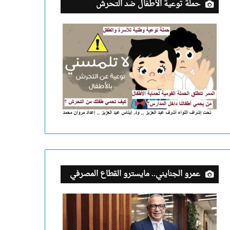
حملة توعية الأطفال ضد التحرش
عمرو الجنايني.. مايسترو القطاع المصرفي