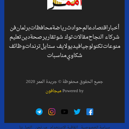
أخبار
اقتصاد
عالم
حوادث
رياضة
محافظات
برلمان
فن
شركاء النجاح
مقالات
توك شو
تقارير
صحة
دين
تعليم
منوعات
تكنولوجيا
فيديو
لايف ستايل
ترندات
وظائف
شكاوي
مناسبات
جميع الحقوق محفوظة © جريدة الممر 2020
Powered by
ميجافون
سياسة الخصوصية
اتفاقية الاستخدام
من نحن
اتصل بنا