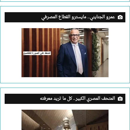
عمرو الجنايني.. مايسترو القطاع المصرفي
المتحف المصري الكبير.. كل ما تريد معرفته