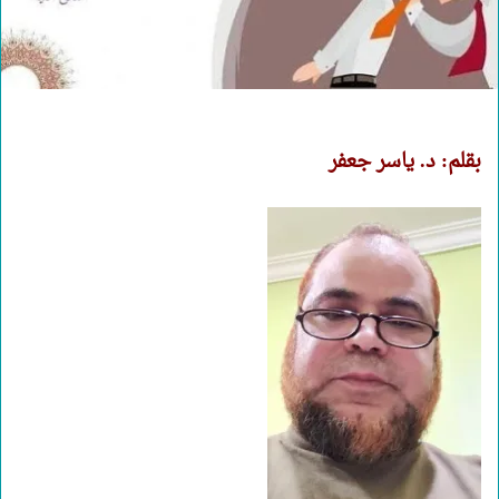
بقلم: د. ياسر جعفر