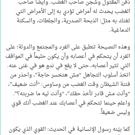
دُفن المقتول وسُجن صاحب الغضب. وأيضاً صاحب
الغضب يحدث له أمراض تؤدي به إلى الأمراض التي
تفتك به مثل: الذبحة الصدرية، والجلطات، والسكتة
الدماغية.
وهذه النصيحة تنطبق على الفرد والمجتمع والدولة؛ على
الفرد أن يتحكم في أعصابه وأن يكون حليماً في المواقف
التي تثير أعصابه، حتى لا يقع في ندمٍ هو في غنى عنه.
اتخذ أسلوب التجاهل “مش هتخسر حاجة”، واحذر من
فتنة الشيطان وقت الغضب من وساوس: “أنت ضعيف”،
“وأنت مش قادر تأخذ حقك”، “وأنت ليه ما ضربته؟”.
واعلم حينما تتحكم في أعصابك عند الغضب أنك قوي
وليس ضعيفاً.
كما بيّنه رسول الإنسانية في الحديث: القوي الذي يكون