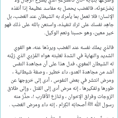
وصرَعَها بثَباتِه -كان كالصُّرَعةِ الَّذي يَصرَعُ الرِّجالَ ولا
يَصْرَعونَه، فالغضب يحصل به مفاسد عظيمة إذا أنفذه
الإنسان؛ فلا تعمل بما يأمرك به الشيطان عند الغضب، بل
جاهِد نفسك على ترك تنفيذه، واستعن بالله على ذلك فهو
خير معين، وهو حسبنا ونعم الوكيل.
فالذي يملك نفسه عند الغضب ويردّها عنه، هو القوي
الشديد والنهاية في الشدة لغلبته هواه المُرْدِي الذي زيَّنه
له الشيطان المغوي، فدل هذا على أن مجاهدة النفس
أشد من مجاهدة العدو، داء خطير ، وصفة شيطانية ،
ومرض انتشر في بعض النفوس ، أدى إلى خروجها عن
طورها وتفكيرها ، إنه مرض أدى إلى القتل ، وإلى طلاق
الزوجات وفراق الإخوان ، وتنازع الأقارب !، حذَّرَ منه
رسول الله ﷺ أصحابَه الكِرام ، إنه داء ومرض الغضب .