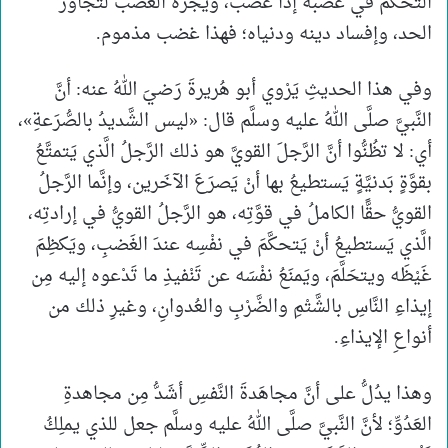
التحكم في غضبه إذا غضب، ويجره الغضب لتجاوز
الحد، وإفساد دينه ودنياه؛ فهذا غضب مذموم.
وفي هذا الحديثِ يَرْوي أبو هُريرةَ رَضيَ اللهُ عنه: أنَّ
النَّبيَّ صلَّى اللهُ عليه وسلَّم قال: «ليس الشَّديدُ بالصُّرَعةِ»،
أي: لا تظُنُّوا أنَّ الرَّجلَ القويَّ هو ذلك الرَّجلُ الَّذي يَتمتَّعُ
بقوَّةٍ بَدنيَّةٍ يَستطيعُ بها أنْ يَصرَعَ الآخَرين، وإنَّما الرَّجلُ
القويُّ حقًّا الكاملُ في قوَّتِه، هو الرَّجلُ القويُّ في إرادتِه،
الَّذي يَستطيعُ أنْ يَتحكَّمَ في نفْسِه عندَ الغَضبِ، ويَكظِمَ
غَيْظَه ويتحَلَّمَ، ويَمنَعُ نفْسَه عن تَنْفيذِ ما تَدْعوه إليه مِن
إيذاءِ النَّاسِ بالشَّتْمِ والضَّرْبِ والعُدوانِ، وغيرِ ذلك من
أنواعِ الإيذاءِ.
وهذا يدُلُّ على أنَّ مجاهَدةَ النَّفسِ أشَدُّ مِن مجاهدةِ
العَدُوِّ؛ لأنَّ النَّبيَّ صلَّى اللهُ عليه وسلَّم جعل للذي يملِكُ