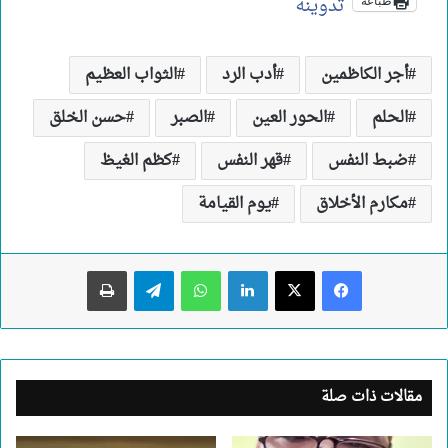
تدوينة
طباعة
أجر الكاظمين
أدب الرد
الثواب العظيم
الحلم
الحور العين
الصبر
حسن الخلق
ضبط النفس
قهر النفس
كظم الغيظ
مكارم الأخلاق
يوم القيامة
لينكدإن
واتساب
تيلقرام
طباعة
مقالات ذات صلة