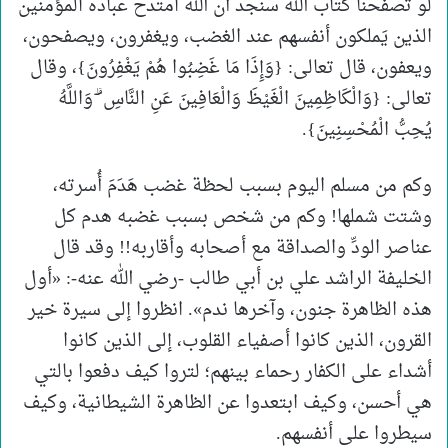
لو تصفَّحنا كتاب الله سنجد أن الله امتدح عباده المؤمنين
الذين يَملكون أنفسهم عند الغضب، ويغفرون، ويصفحون،
ويعفون، قال تعالى: {وَإِذَا مَا غَضِبُوا هُمْ يَغْفِرُونَ}، وقال
تعالى: {وَالْكَاظِمِينَ الْغَيْظَ وَالْعَافِينَ عَنِ النَّاسِ ۗ وَاللَّهُ
يُحِبُّ الْمُحْسِنِينَ}.
وكم من مسلم اليوم بسبب لحظة غضب هَدَمَ أُسرته،
وشتت شملها! وكم من شخص بسبب غضبه هدم كل
عناصر الودِّ والصداقة مع أصحابه وأقاربه!! وقد قال
الخليفة الراشد علي بن أبي طالب -رضي الله عنه-: «أول
هذه الظاهرة جنون، وآخرها ندم». انظروا إلى سيرة خير
القرون، الذين كانوا أصفياء القلوب، إلى الذين كانوا
أشداء على الكفار رحماء بينهم؛ لتروا كيف دفعوا بالتي
هي أحسن، وكيف ابتعدوا عن الظاهرة الشيطانية، وكيف
سيطروا على أنفسهم.