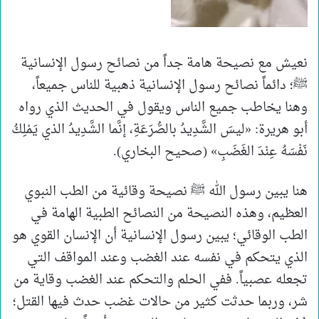
نعيش مع نصيحة هامة جداً من نصائح رسول الإنسانية
ﷺ؛ دائماً نصائح رسول الإنسانية ذهبية للناس جميعاً،
وهنا يخاطب جميع الناس ويقول في الحديث الذي رواه
أبو هريرة: «ليسَ الشَّدِيدُ بالصُّرَعَةِ، إنَّما الشَّدِيدُ الذي يَمْلِكُ
نَفْسَهُ عِنْدَ الغَضَبِ» (صحيح البخاري).
هنا يبين رسول الله ﷺ نصيحة وقائية من الطب النبوي
العظيم، وهذه النصيحة من النصائح الطبية الهامة في
الطب الوقائي؛ يبين رسول الإنسانية أن الإنسان القوي هو
الذي يتحكم في نفسه عند الغضب وعند المواقف التي
تجعله عصبياً. ففي الحلم والتحكم عند الغضب وقاية من
شر، وربما حدثت كثير من حالات غضب حدث فيها القتل؛