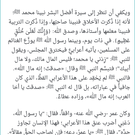
ويكفي أن تنظر إلى سيرة أفضل البشر نبينا محمد ﷺ؛
لأنه إذا ذُكرت الأخلاق فنبينا صاحبُها، وإذا ذُكرت التربية
فنبينا معلمها وأستاذها، وصدق الله: {وَإِنَّكَ لَعَلَىٰ خُلُقٍ
عَظِيمٍ}. في ذات يوم، وبينما رسول الله ﷺ يوزِّع الغنائم
على المسلمين، يأتيه أعرابيٌّ فيخترق المجلس، ويقول
للنبي ﷺ: “زِدْني يا محمد؛ فليس المال مالك، ولا مال
أبيك”؛ فتبسَّم النبي ﷺ وقال: «صدقتَ؛ إنه مال الله».
فالنبي ﷺ لم يَحْقِد على هذا الأعرابي الفظِّ، الذي كان
جافياً في عباراته، بل قال له النبي ﷺ: «صدقتَ يا أخا
العرب؛ إنه مال الله»، وزاده عطاءً.
وكان عمر -رضي الله عنه- واقفاً، فقال: “يا رسول الله،
دَعْنِي أضرب عنق هذا الأعرابي؛ فهذا الإنسان تجاوز
حدَّه”، فقال ﷺ: «يا عمرُ، دعه؛ فإن لصاحبِ الحقِّ مقالاً».