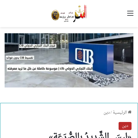
القائمة
الرئيسية
/
دين
دين
«ليسَ الشَّديدُ بالصُّرَعَةِ»