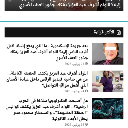
إليه؟ اللواء أشرف عبد العزيز يفكك جذور العنف الأسري
الناس
إليه؟
اللواء
أشرف
عبد
الأكثر قراءة
العزيز
يفكك
بعد جريمة الإسكندرية.. ما الذي يدفع إنسانا لقتل
جذور
أقرب الناس إليه؟ اللواء أشرف عبد العزيز يفكك
العنف
جذور العنف الأسري
الأسري
24 يوليو، 2026
اللواء أشرف عبد العزيز يكشف الحقيقة الكاملة..
من هي صاحبة فيديو الرقص داخل عيادة الأسنان
الذي أشعل مواقع التواصل؟
24 يوليو، 2026
هل أصبحت التكنولوجيا سلاحًا في الحرب
الرقمية؟.. اللواء أشرف عبد العزيز يكشف كواليس
“الصفقة المشبوهة”.. والمستشار محمود عنتر
يحلل الأبعاد القانونية
18 يوليو، 2026