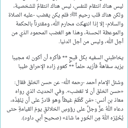
ليس هناك انتقام للنفس، ليس هناك انتقامٌ للشخصية،
ولكن هناك قلب رحيم ﷺ؛ فلم يكن يغضب -عليه الصلاة
والسلام- إلا إذا انتهكت محارم الله، ومقترناً بالحكمة
والموعظة الحسنة، وهذا هو الغضب المحمود الذي من
أجل الله، وليس من أجل الدنيا.
يخاطبني السفيه بكل قبحٍ ** فأكره أن أكون له مجيبا
يزيد سفاهةً فأزيد حلمـاً ** كعودٍ زاده الإحراق طيبا
وسُئل الإمام أحمد -رحمه الله- عن حسن الخلق فقال:
«حسن الخلق أن لا تغضب». وفي الحديث الذي رواه
معاذ بن أنس: «مَن كَظَمَ غيظاً وهو قادرٌ على أن يَنْفِذَه،
دعاه اللهُ عزَّ وجلَّ على رؤوسِ الخلائقِ يومَ القيامةِ حتى
يُخَيِّرَه اللهُ مِن الحُورِ ما شاءَ» (صحيح أبي داود).