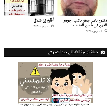
دكتور ياسر جعفر يكتب: جوهر
أَفْلَحَ إنْ صَدَقَ
الدين في حُسن المعاملة!
6 مارس، 2026
11 مارس، 2026
حملة توعية الأطفال ضد التحرش