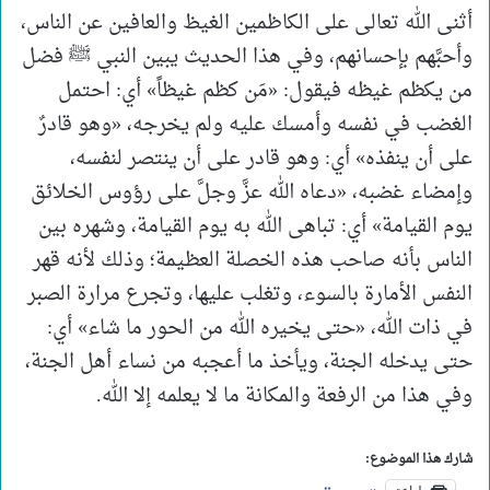
أثنى الله تعالى على الكاظمين الغيظ والعافين عن الناس،
وأحبَّهم بإحسانهم، وفي هذا الحديث يبين النبي ﷺ فضل
من يكظم غيظه فيقول: «مَن كظم غيظاً» أي: احتمل
الغضب في نفسه وأمسك عليه ولم يخرجه، «وهو قادرٌ
على أن ينفذه» أي: وهو قادر على أن ينتصر لنفسه،
وإمضاء غضبه، «دعاه الله عزَّ وجلَّ على رؤوس الخلائق
يوم القيامة» أي: تباهى الله به يوم القيامة، وشهره بين
الناس بأنه صاحب هذه الخصلة العظيمة؛ وذلك لأنه قهر
النفس الأمارة بالسوء، وتغلب عليها، وتجرع مرارة الصبر
في ذات الله، «حتى يخيره الله من الحور ما شاء» أي:
حتى يدخله الجنة، ويأخذ ما أعجبه من نساء أهل الجنة،
وفي هذا من الرفعة والمكانة ما لا يعلمه إلا الله.
شارك هذا الموضوع: