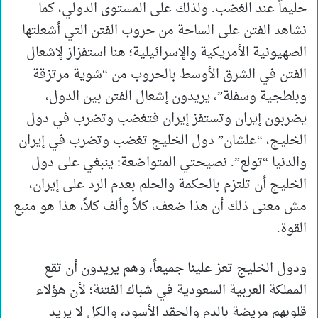
حليماً عند الغضب. ولذلك على المستوى الدولي، كما
نشاهد الفتن على الساحة من حروب الفتن التي أشعلتها
الصهيونية الأمريكية والإسرائيلية؛ هنا استفزاز لإشعال
الفتن في الشرق الأوسط بالحروب من “شوية مرتزقة
وبلطجية وسفلة”، يريدون إشعال الفتن بين الدول،
يضربون إيران وتستفز إيران فتغضب وتضرب في دول
الخليج، “علشان” دول الخليج تغضب وتضرب في إيران
والدنيا “تولع”. نصيحتي المتواضعة: ينبغي على دول
الخليج أن تلتزم بالحكمة والحلم بعدم الرد على إيران،
مش معنى ذلك أن هذا ضعف، كلاً وألف كلاً، هذا هو منبع
القوة.
ودول الخليج تعز علينا جميعاً، وهم يريدون أن تقع
المملكة العربية السعودية في شباك الفتنة؛ لأن هؤلاء
قلوبهم مريضة بالدم والحقد الأسود، والكل لا يريد