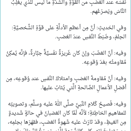
نَفْسَه عند الغَضَبِ من القُوَّةِ والشِّدَّةِ ما ليس للذي يغلِبُ
النَّاسَ ويَصرَعُهم.
وفي الحَديثِ: أنَّ مِن أعظمِ الأدلَّةِ على قوَّةِ الشَّخصيَّةِ:
الحِلمَ، وضَبْطَ النَّفسِ عندَ الغضبِ.
وفيه: أنَّ الغضَبَ وإنْ كان غَريزةً نفْسيَّةً جبَّارةً، فإنَّه يُمكِنُ
مُقاومتُه بعْدَ وُقوعِه.
وفيه: أنَّ مُقاومةَ الغضبِ وامتلاكَ النَّفسِ عند وُقوعِه، مِن
أفضلِ الأعمالِ الصَّالحةِ الَّتي يُثابُ عليها.
وفيه: فَصيحُ كَلامِ النَّبيِّ صلَّى اللهُ عليه وسلَّم، وتصويبُه
للمفاهيمِ الخاطِئةِ؛ لأنَّه لَمَّا كان الغضبانُ في حالةٍ شَديدةٍ
مِن الغيظِ، وقدْ ثارَتْ عليه شَهوةُ الغضبِ، فقهَرَها بحِلمِه،