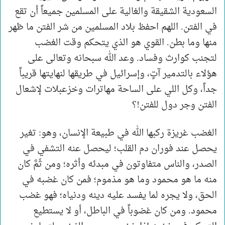
السعودية الشقيقة والغالية على المسلمين جميعاً أن تقع
في الفتن. اللهم احفظ بلاد المسلمين من شر الفتن ما ظهر
منها وما بطن. القوي هو الذي يتحكم وقت الغضب
لتجنب كوارث وفساد. وعد الله سبحانه وتعالى على
هؤلاء بالتدمير آتٍ، وإسرائيل في طريقها لنهايتها قريباً
جداً، وكل اللي على الساحة مهاترات وخزعبلات لإشعال
الفتن وجر دول للفتن!؟
الغضب غريزة ركبها الله في طبيعة الإنسان، وهو: تغير
يحصل عند فوران دم القلب؛ ليحصل عنه التشفي في
الصدر، والناس متفاوتون في مبدئه وأثره؛ ومن ثَمَّ كان
منه ما هو محمود وما هو مذموم؛ فمن كان غضبه في
الحق، ولا يجره لما يفسد عليه دينه ودنياه؛ فهو غضب
محمود. ومن كان غضوباً في الباطل، أو لا يستطيع