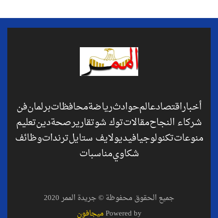
أخبار
اقتصاد
عالم
حوادث
رياضة
محافظات
برلمان
فن
شركاء النجاح
مقالات
توك شو
تقارير
صحة
دين
تعليم
منوعات
تكنولوجيا
فيديو
لايف ستايل
ترندات
وظائف
شكاوي
مناسبات
جميع الحقوق محفوظة © جريدة الممر 2020
Powered by
ميجافون