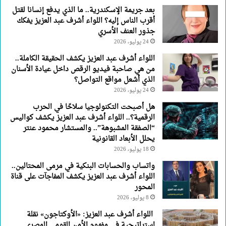
يفكك
بعد جريمة الإسكندرية.. ما الذي يدفع إنسانا لقتل
جذور
أقرب الناس إليه؟ اللواء أشرف عبد العزيز يفكك
العنف
جذور العنف الأسري
الأسري
24 يوليو، 2026
اللواء أشرف عبد العزيز يكشف الحقيقة الكاملة..
من هي صاحبة فيديو الرقص داخل عيادة الأسنان
الذي أشعل مواقع التواصل؟
24 يوليو، 2026
هل أصبحت التكنولوجيا سلاحًا في الحرب
الرقمية؟.. اللواء أشرف عبد العزيز يكشف كواليس
“الصفقة المشبوهة”.. والمستشار محمود عنتر
يحلل الأبعاد القانونية
18 يوليو، 2026
واتساب والحسابات البنكية في مرمى المحتالين..
اللواء أشرف عبد العزيز يكشف المفاجآت على قناة
المحور
8 يوليو، 2026
اللواء أشرف عبد العزيز: «الأوكتاجون» نقلة
استراتيجية في مفهوم الأمن القومي المصرى