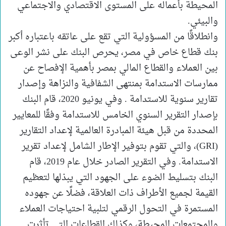
المحيطة بأعماله على المستوى الاقتصادي والاجتماعي
والبيئي.
وانطلاقًا من المسؤولية التي تقع على عاتقه باعتباره أكبر
بنك قطاع خاص في مصر، يحرص البنك على نشر الوعى
بين العملاء والقطاع المالي بمصر بأهمية الإفصاح عن
ممارسات الاستدامة بمنتهى الشفافية والنزاهة وإصدار
تقارير سنوية للاستدامة . وفي يونيو 2020، قام البنك
بإصدار التقرير السنوي الخامس للاستدامة وفقًا للمعايير
المحددة من قبل هيئة المبادرة العالمية لإعداد التقارير
(GRI)، والتي تقوم بتوفير الإطار الشامل لإعداد تقرير
الاستدامة. وفي التقرير الصادر خلال عام 2019، قام
البنك بتسليط الضوء على الجهود التي يبذلها لتعظيم
القيمة لجميع الأطراف ذات العلاقة، فضلًا عن جهوده
المستمرة في التحول الرقمي لتلبية احتياجات العملاء
والمجتمعات المحيطة، وكذلك القطاعات التي تأثرت