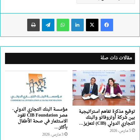
لينكدإن
واتساب
تيلقرام
طباعة
مقالات ذات صلة
مؤسسة البنك التجاري الدولي-
توقيع مذكرة تفاهم استراتيجية
مصر CIB Foundation تقود
بين شركة أوتروفاتو والبنك
الاستثمار في صحة الأطفال
التجاري الدولي (CIB) لتعزيز…
بأكثر…
5 مارس، 2026
3 مارس، 2026