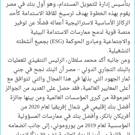
بتأسيس إدارة للتمويل المستدام، وهو أول بنك في مصر
يقوم بهذه الخطوة بهدف ترسيخ ثقاقة الاستدامة كأحد
الركائز الأساسية لاستراتيجية أعماله فضلًا عن توفير
منصة قوية لدمج ممارسات الاستدامة البيئية
والاجتماعية ومبادئ الحوكمة (ESG) بجميع أنشطته
التشغيلية.
ومن جانبه أكد محمد سلطان، الرئيس التنفيذي للعمليات
بالبنك التجاري الدولي – مصر أن البنك نجح في جني
ثمار الجهود التي بذلها في هذا المجال والتي تتوافق مع
أعلى المعايير العالمية، فقد حصل على العديد من الجوائز
المرموقة من كبرى المؤسسات العالمية ومن بينها جائزة
أفضل بنك إقليمي في شمال إفريقيا لعام 2020 من
أفريكان بانكر، وأفضل بنك في ممارسات المسؤولية
المؤسسية لعام 2019 من يوروموني، إلى جانب انضمامه