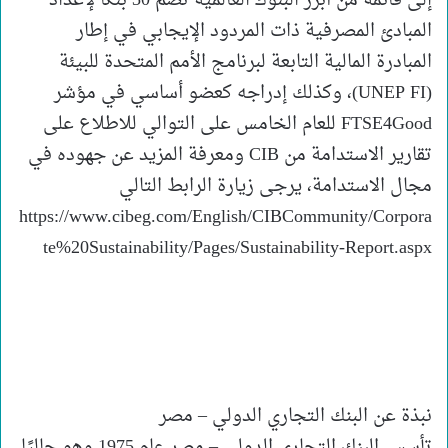
إلى قائمة من أبرز البنوك العالمية تضم 30 بنكًا لإعداد
المبادئ المصرفية ذات المردود الإيجابي في إطار
المبادرة المالية التابعة لبرنامج الأمم المتحدة للبيئة
(UNEP FI)، وكذلك إدراجه كعضو أساسي في مؤشر
FTSE4Good للعام الخامس على التوالي للاطلاع على
تقارير الاستدامة من CIB ومعرفة المزيد عن جهوده في
مجال الاستدامة، يرجى زيارة الرابط التالي
https://www.cibeg.com/English/CIBCommunity/Corpora
te%20Sustainability/Pages/Sustainability-Report.aspx
نبذة عن البنك التجاري الدولي – مصر
تأسس البنك التجاري الدولي – مصر عام 1975 وهو حاليًا