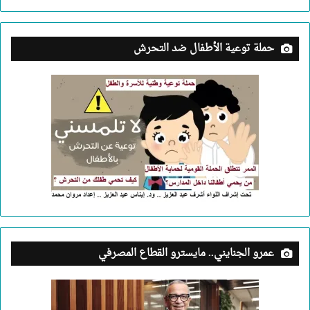
حملة توعية الأطفال ضد التحرش
عمرو الجنايني.. مايسترو القطاع المصرفي