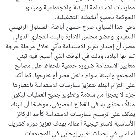
ممارسات الاستدامة البيئية والاجتماعية ومبادئ
الحوكمة بجميع أنشطته التشغيلية.
وفي هذا السياق، صرح حسين أباظة، المسئول الرئيسي
التنفيذي وعضو مجلس الإدارة بالبنك التجاري الدولي –
مصر، أن إصدار تقرير الاستدامة يأتي خلال مرحلة حرجة
تمر بها البلاد، وذلك في الوقت الذي أصبح فيه تبني
معايير الاستدامة ضرورة حتمية للحفاظ على مصالح
المجتمع والبيئة سواء داخل مصر أو خارجها. كما أكد
على التزام البنك بتعزيز ممارسات الاستدامة باعتبارها
جزء لا يتجزأ من سلامة وتطوير جميع العمليات ليكون
مثالًا يحتذى به في القطاع المصرفي، موضحًا أن البنك
يعكف على ترسيخ ممارسات الاستدامة كأحد الركائز
الأساسية لاستراتيجية أعماله بهدف تعزيز دوره كشريك
أساسي في إحداث تغيير إيجابي في المجتمعات