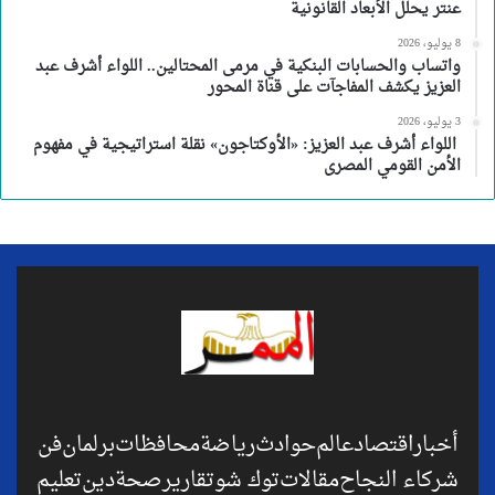
عنتر يحلل الأبعاد القانونية
8 يوليو، 2026
واتساب والحسابات البنكية في مرمى المحتالين.. اللواء أشرف عبد
العزيز يكشف المفاجآت على قناة المحور
3 يوليو، 2026
اللواء أشرف عبد العزيز: «الأوكتاجون» نقلة استراتيجية في مفهوم
الأمن القومي المصرى
أخبار
اقتصاد
عالم
حوادث
رياضة
محافظات
برلمان
فن
شركاء النجاح
مقالات
توك شو
تقارير
صحة
دين
تعليم