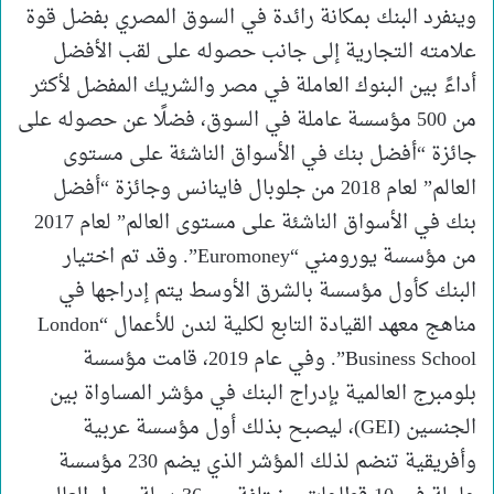
وينفرد البنك بمكانة رائدة في السوق المصري بفضل قوة
علامته التجارية إلى جانب حصوله على لقب الأفضل
أداءً بين البنوك العاملة في مصر والشريك المفضل لأكثر
من 500 مؤسسة عاملة في السوق، فضلًا عن حصوله على
جائزة “أفضل بنك في الأسواق الناشئة على مستوى
العالم” لعام 2018 من جلوبال فاينانس وجائزة “أفضل
بنك في الأسواق الناشئة على مستوى العالم” لعام 2017
من مؤسسة يورومني “Euromoney”. وقد تم اختيار
البنك كأول مؤسسة بالشرق الأوسط يتم إدراجها في
مناهج معهد القيادة التابع لكلية لندن للأعمال “London
Business School”. وفي عام 2019، قامت مؤسسة
بلومبرج العالمية بإدراج البنك في مؤشر المساواة بين
الجنسين (GEI)، ليصبح بذلك أول مؤسسة عربية
وأفريقية تنضم لذلك المؤشر الذي يضم 230 مؤسسة