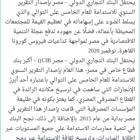
يحتفل البنك التجاري الدولي – مصر بإصدار التقرير
السنوي للاستدامة للعام الخامس على التوالي والذي
يسلط الضوء على إسهاماته في تعظيم القيمة للمجتمعات
المحيطة بأعماله، فضلًا عن جهوده لدفع عجلة التنمية
الاقتصادية في مصر لمواجهة تداعيات فيروس كورونا
القاهرة، نوفمبر 2020
يحتفل البنك التجاري الدولي – مصر CIB)) – أكبر بنك
قطاع خاص في مصر- هذا العام بإصدار التقرير السنوي
للاستدامة للعام الخامس على التوالي باعتباره أحد أبرز
الإنجازات التي ساهمت في ترسيخ مكانته الرائدة في
القطاع المصرفي المصري، كما يعتز بكونه في طليعة
المؤسسات المصرفية التي قامت بإصدار هذا التقرير في
مصر بداية من عام 2015. بالإضافة إلى ذلك، نجح البنك
في تنمية ممارسات الاستدامة على جميع المستويات عبر
إطلاق المبادرات، وترسيخ ثقافة الاستدامة عبر دمج