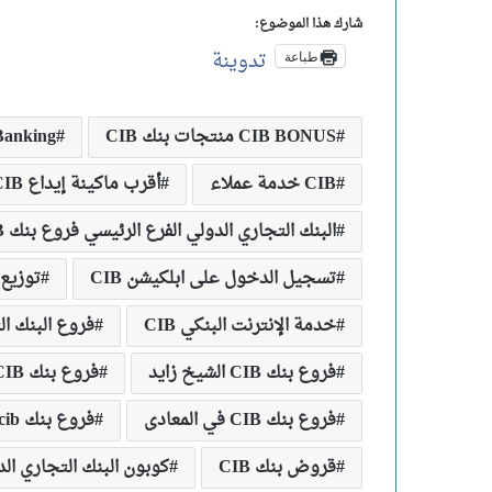
شارك هذا الموضوع:
تدوينة
طباعة
CIB BONUS منتجات بنك CIB
Banking
CIB خدمة عملاء
أقرب ماكينة إيداع CIB
البنك التجاري الدولي الفرع الرئيسي فروع بنك CIB في العالم
تسجيل الدخول على ابلكيشن CIB
توزيع 
خدمة الإنترنت البنكي CIB
فروع البنك الت
فروع بنك CIB الشيخ زايد
فروع بنك CIB في الصعيد
فروع بنك CIB في المعادى
فروع بنك cib في الهرم اقرب فرع بنك CIB من موقعي
قروض بنك CIB
كوبون البنك التجاري ال