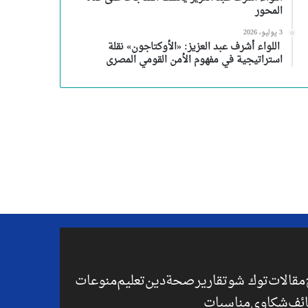
المحور
3 يوليو، 2026
اللواء أشرف عبد العزيز: «الأوكتاجون» نقلة
استراتيجية في مفهوم الأمن القومي المصرى
مقالات
توك شو
تقارير
صحة
دين
تعليم
منوعات
ئف
شكاوي
مناسبات