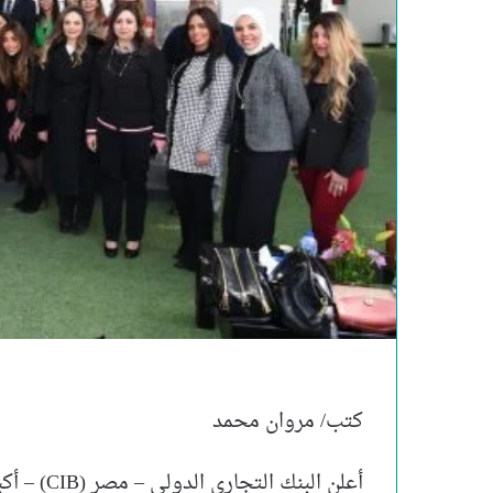
كتب/ مروان محمد
أعلن البنك