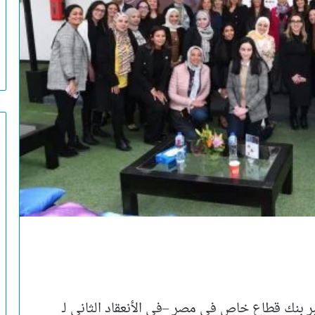
 التجارى الدولى – مصر (CIB) – أكبر بنك قطاع خاص في مصر –في الأنعقاد الثانى لـ