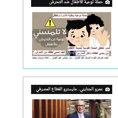
حملة توعية الأطفال ضد التحرش
عمرو الجنايني.. مايسترو القطاع المصرفي