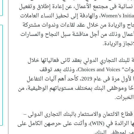
يجمع 55 موظفًا بأبرز 3 قيادات نسائية فى مجتمع الأعمال، عن إعادة إطلاق وتفعيل
شبكة المبادرات النسائية Women’s Initiative Network (WIN)، والهادفة إلى تحفيز النساء العاملات
نجاح والريادة من خلال عقد لقاءات وندوات مشتركة
الأعمال وذلك من أجل مناقشة سبل النجاح والمسارات
جاز والريادة.
المبادرات النسائية (WIN) التابعة للبنك التجاري الدولي بعقد ثانى فعالياتها خلال
مارس الحالى في جلسة بعنوان “خيارات وأصوات” Choices and Voices، وذلك بعد توقف
اجتماعاتها منذ جائحة كورونا، وقد تم إطلاقها لأول مرة فى عام 2019، كأحد أهم آليات التفاعل
جاحًا وموظفى البنك بمختلف مستوياتهم الوظيفية، من
لخبرات.
 الائتمان والاستثمار بالبنك التجارى الدولى –
مصر (CIB)، بالنخبة النسائية المشاركة بتجاربها الرائدة في (WIN)، وأثنت على حرصهن الكامل على
نهن لموظفي البنك.