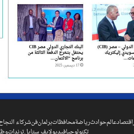
البنك التجاري الدولي – مصر (CIB)
البنك التجاري الدولي مصر CIB
سويدي إليكتريك
يحتفل بتخرج الدفعة الثالثة من
عات…
برنامج “الائتمان…
17 ديسمبر، 2025
اقتصاد
عالم
حوادث
رياضة
محافظات
برلمان
فن
شركاء النجاح
تكنولوجيا
فيديو
لايف ستايل
ترندات
وظا