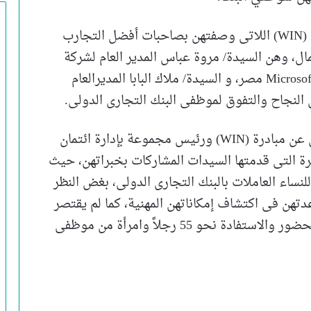
وأعربت عن مزيد من الشكر والامتنان لرائدات (WIN) اللاتى وصفتهن بصاحبات أفضل التجارب
ال، وهن السيدة/ مروة عباس المدير العام لشركة
IBMمصر، والسيدة/ ميرنا عارف مدير شركة Microsoft مصر، و السيدة/ ملاك البابا المديرالعام
ومن جانبها أشادت فاتن سلامة المدير المسؤل عن مبادرة (WIN) ورئيس مجموعة بإدارة ائتمان
يرة التى قدمتها السيدات المشاركات بخبراتهن، حيث
حافز للنساء العاملات بالبنك التجارى الدولى، بغض النظر
عدتهن فى اكتشاف إمكاناتهن المهنية، كما لم يقتصر
ذلك على الموظفات فقط، حيث حرص على الحضور والاستفادة نحو 55 رجلاً وامرأة من موظفى