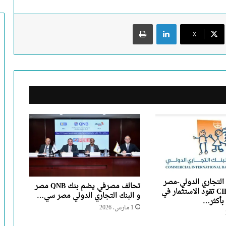
لينكدإن
طباعة
X
التجاري الدولي-مصر
تحالف مصرفي يضم بنك QNB مصر
CIB Foundation تقود الاستثمار في
و البنك التجاري الدولي مصر سي…
بأكثر…
1 مارس، 2026