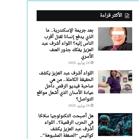
عبد
العزيز
يفكك
الأكثر قراءة
جذور
العنف
بعد جريمة الإسكندرية.. ما
الأسري
الذي يدفع إنسانا لقتل أقرب
الناس إليه؟ اللواء أشرف عبد
العزيز يفكك جذور العنف
الأسري
24 يوليو، 2026
اللواء أشرف عبد العزيز يكشف
الحقيقة الكاملة.. من هي
صاحبة فيديو الرقص داخل
عيادة الأسنان الذي أشعل مواقع
التواصل؟
24 يوليو، 2026
هل أصبحت التكنولوجيا سلاحًا
في الحرب الرقمية؟.. اللواء
أشرف عبد العزيز يكشف
كواليس “الصفقة المشبوهة”..