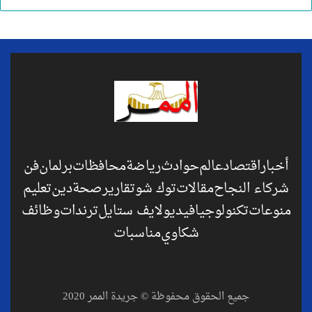
أخبار
اقتصاد
عالم
حوادث
رياضة
محافظات
برلمان
فن
شركاء النجاح
مقالات
توك شو
تقارير
صحة
دين
تعليم
منوعات
تكنولوجيا
فيديو
لايف ستايل
ترندات
وظائف
شكاوي
مناسبات
جميع الحقوق محفوظة © جريدة الممر 2020