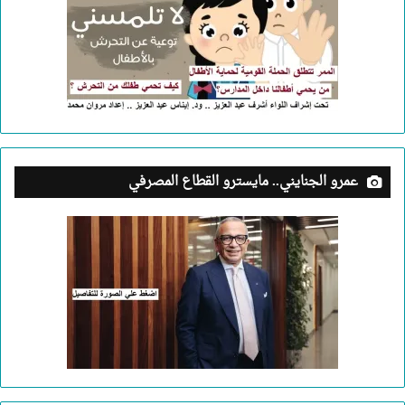
عمرو الجنايني.. مايسترو القطاع المصرفي