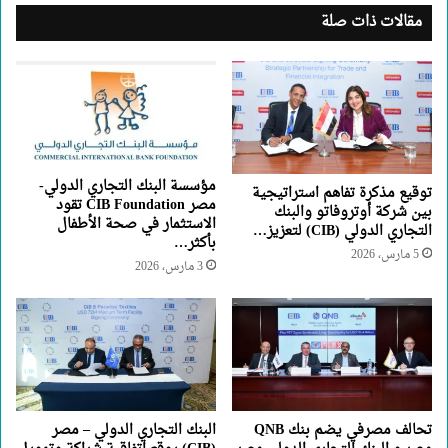
مقالات ذات صلة
مؤسسة البنك التجاري الدولي-
توقيع مذكرة تفاهم استراتيجية
مصر CIB Foundation تقود
بين شركة أوتروفاتو والبنك
الاستثمار في صحة الأطفال
التجاري الدولي (CIB) لتعزيز…
بأكثر…
5 مارس، 2026
3 مارس، 2026
تحالف مصرفي يضم بنك QNB
البنك التجاري الدولي – مصر