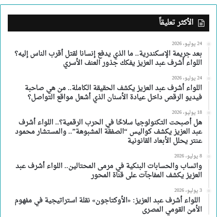
الأكثر تعليقاً
24 يوليو، 2026
بعد جريمة الإسكندرية.. ما الذي يدفع إنسانا لقتل أقرب الناس إليه؟
اللواء أشرف عبد العزيز يفكك جذور العنف الأسري
24 يوليو، 2026
اللواء أشرف عبد العزيز يكشف الحقيقة الكاملة.. من هي صاحبة
فيديو الرقص داخل عيادة الأسنان الذي أشعل مواقع التواصل؟
18 يوليو، 2026
هل أصبحت التكنولوجيا سلاحًا في الحرب الرقمية؟.. اللواء أشرف
عبد العزيز يكشف كواليس “الصفقة المشبوهة”.. والمستشار محمود
عنتر يحلل الأبعاد القانونية
8 يوليو، 2026
واتساب والحسابات البنكية في مرمى المحتالين.. اللواء أشرف عبد
العزيز يكشف المفاجآت على قناة المحور
3 يوليو، 2026
اللواء أشرف عبد العزيز: «الأوكتاجون» نقلة استراتيجية في مفهوم
الأمن القومي المصرى