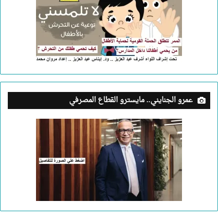
عمرو الجنايني.. مايسترو القطاع المصرفي