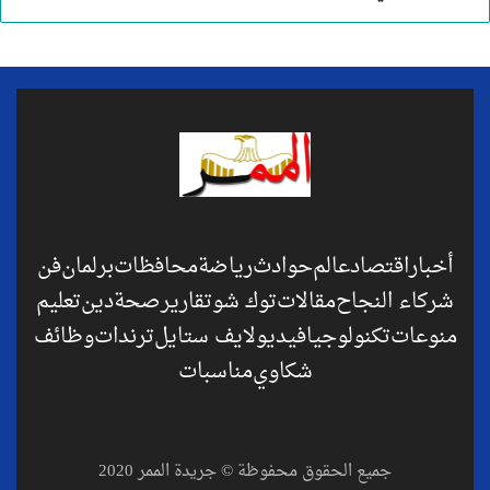
أخبار
اقتصاد
عالم
حوادث
رياضة
محافظات
برلمان
فن
شركاء النجاح
مقالات
توك شو
تقارير
صحة
دين
تعليم
منوعات
تكنولوجيا
فيديو
لايف ستايل
ترندات
وظائف
شكاوي
مناسبات
جميع الحقوق محفوظة © جريدة الممر 2020