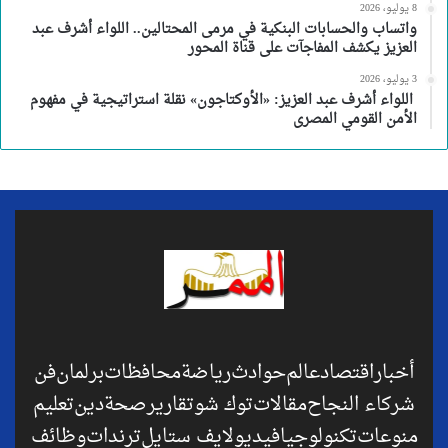
8 يوليو، 2026
واتساب والحسابات البنكية في مرمى المحتالين.. اللواء أشرف عبد
العزيز يكشف المفاجآت على قناة المحور
3 يوليو، 2026
اللواء أشرف عبد العزيز: «الأوكتاجون» نقلة استراتيجية في مفهوم
الأمن القومي المصرى
أخبار
اقتصاد
عالم
حوادث
رياضة
محافظات
برلمان
فن
شركاء النجاح
مقالات
توك شو
تقارير
صحة
دين
تعليم
منوعات
تكنولوجيا
فيديو
لايف ستايل
ترندات
وظائف