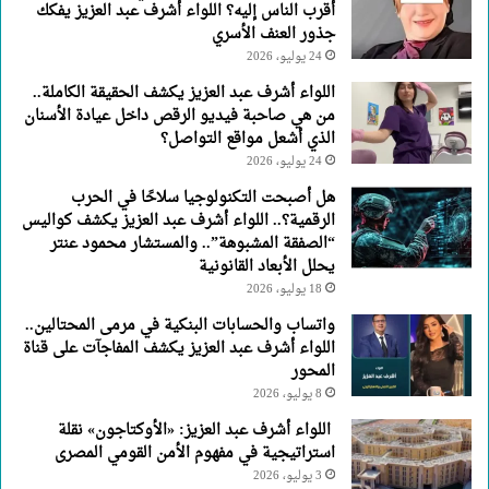
أقرب الناس إليه؟ اللواء أشرف عبد العزيز يفكك
العنف
جذور العنف الأسري
الأسري
24 يوليو، 2026
اللواء أشرف عبد العزيز يكشف الحقيقة الكاملة..
من هي صاحبة فيديو الرقص داخل عيادة الأسنان
الذي أشعل مواقع التواصل؟
24 يوليو، 2026
هل أصبحت التكنولوجيا سلاحًا في الحرب
الرقمية؟.. اللواء أشرف عبد العزيز يكشف كواليس
“الصفقة المشبوهة”.. والمستشار محمود عنتر
يحلل الأبعاد القانونية
18 يوليو، 2026
واتساب والحسابات البنكية في مرمى المحتالين..
اللواء أشرف عبد العزيز يكشف المفاجآت على قناة
المحور
8 يوليو، 2026
اللواء أشرف عبد العزيز: «الأوكتاجون» نقلة
استراتيجية في مفهوم الأمن القومي المصرى
3 يوليو، 2026