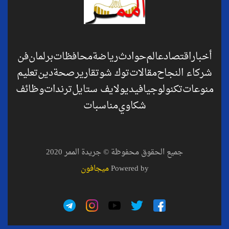
أخبار
اقتصاد
عالم
حوادث
رياضة
محافظات
برلمان
فن
شركاء النجاح
مقالات
توك شو
تقارير
صحة
دين
تعليم
منوعات
تكنولوجيا
فيديو
لايف ستايل
ترندات
وظائف
شكاوي
مناسبات
جميع الحقوق محفوظة © جريدة الممر 2020
Powered by
ميجافون