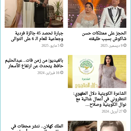
الحجز على ممتلكات حسن
جبارة تحصد 45 جائزة فردية
شاكوش بسبب طليقته
وجماعية للعام الـ 6 على التوالى
9 ديسمبر، 2025
5 مايو، 2025
بالفيديو| من زمن فات.. عبدالحليم
حافظ يتحدث عن ارتفاع الأسعار
16 فبراير، 2024
الشاعرة الكويتية دلال المقهوي:
انتظروني في أعمال غنائية مع
نوال الكويتية وصلاح…
27 أبريل، 2024
الملك كهلان.. ننشر محطات في