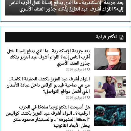
بعد جريمة الإسكندرية.. ما الذي يدفع إنسانا لقتل أقرب الناس
أقرب
إليه؟ اللواء أشرف عبد العزيز يفكك جذور العنف الأسري
الناس
إليه؟
اللواء
أشرف
عبد
الأكثر قراءة
العزيز
يفكك
بعد جريمة الإسكندرية.. ما الذي يدفع إنسانا لقتل
جذور
أقرب الناس إليه؟ اللواء أشرف عبد العزيز يفكك
العنف
جذور العنف الأسري
الأسري
24 يوليو، 2026
اللواء أشرف عبد العزيز يكشف الحقيقة الكاملة..
من هي صاحبة فيديو الرقص داخل عيادة الأسنان
الذي أشعل مواقع التواصل؟
24 يوليو، 2026
هل أصبحت التكنولوجيا سلاحًا في الحرب
الرقمية؟.. اللواء أشرف عبد العزيز يكشف كواليس
“الصفقة المشبوهة”.. والمستشار محمود عنتر
يحلل الأبعاد القانونية