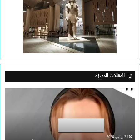
المقالات المميزة
بعد
جريمة
الإسكندرية..
ما
الذي
يدفع
إنسانا
لقتل
24 يوليو، 2026