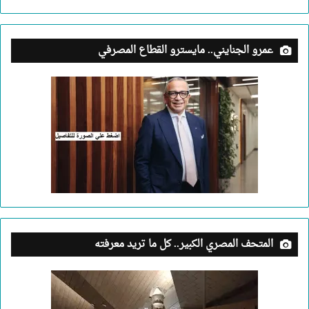
عمرو الجنايني.. مايسترو القطاع المصرفي
المتحف المصري الكبير.. كل ما تريد معرفته