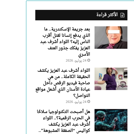
عبد
العزيز
يفكك
الأكثر قراءة
جذور
العنف
بعد جريمة الإسكندرية.. ما
الأسري
الذي يدفع إنسانا لقتل أقرب
الناس إليه؟ اللواء أشرف عبد
العزيز يفكك جذور العنف
الأسري
24 يوليو، 2026
اللواء أشرف عبد العزيز يكشف
الحقيقة الكاملة.. من هي
صاحبة فيديو الرقص داخل
عيادة الأسنان الذي أشعل مواقع
التواصل؟
24 يوليو، 2026
هل أصبحت التكنولوجيا سلاحًا
في الحرب الرقمية؟.. اللواء
أشرف عبد العزيز يكشف
كواليس “الصفقة المشبوهة”..