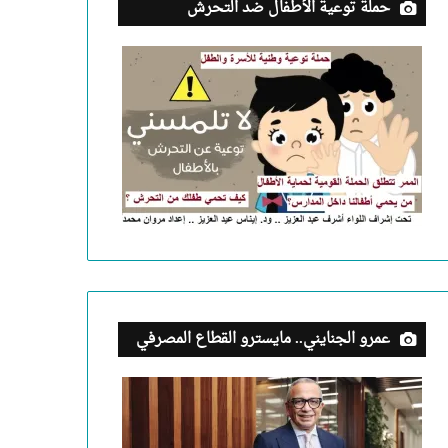
حملة توعية الأطفال ضد التحرش
عمرو الجنايني.. مايسترو القطاع المصرفي