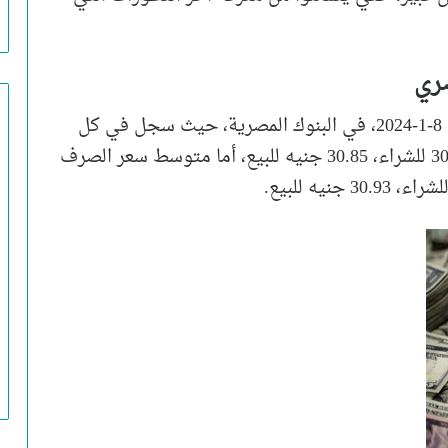
صري
سعر الدولار أمام الجنيه المصري اليوم الأثنين 8-1-2024، في البنوك المصرية، حيث سجل في كل
من البنك الأهلي المصرى، وبنك مصر سعر 30.75 للشراء، 30.85 جنيه للبيع، أما متوسط سعر الصرف