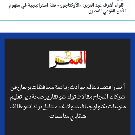
اللواء أشرف عبد العزيز: «الأوكتاجون» نقلة استراتيجية في مفهوم
الأمن القومي المصرى
أخبار
اقتصاد
عالم
حوادث
رياضة
محافظات
برلمان
فن
شركاء النجاح
مقالات
توك شو
تقارير
صحة
دين
تعليم
منوعات
تكنولوجيا
فيديو
لايف ستايل
ترندات
وظائف
شكاوي
مناسبات