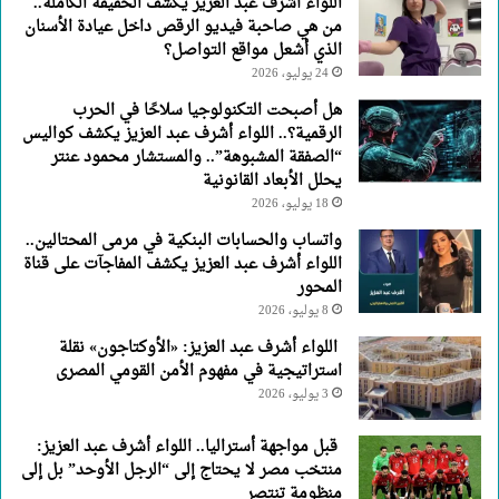
اللواء أشرف عبد العزيز يكشف الحقيقة الكاملة..
من هي صاحبة فيديو الرقص داخل عيادة الأسنان
الذي أشعل مواقع التواصل؟
24 يوليو، 2026
هل أصبحت التكنولوجيا سلاحًا في الحرب
الرقمية؟.. اللواء أشرف عبد العزيز يكشف كواليس
“الصفقة المشبوهة”.. والمستشار محمود عنتر
يحلل الأبعاد القانونية
18 يوليو، 2026
واتساب والحسابات البنكية في مرمى المحتالين..
اللواء أشرف عبد العزيز يكشف المفاجآت على قناة
المحور
8 يوليو، 2026
اللواء أشرف عبد العزيز: «الأوكتاجون» نقلة
استراتيجية في مفهوم الأمن القومي المصرى
3 يوليو، 2026
قبل مواجهة أستراليا.. اللواء أشرف عبد العزيز:
منتخب مصر لا يحتاج إلى “الرجل الأوحد” بل إلى
منظومة تنتصر