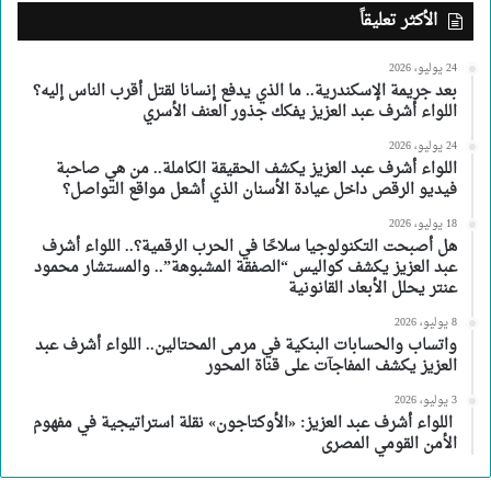
الأكثر تعليقاً
24 يوليو، 2026
بعد جريمة الإسكندرية.. ما الذي يدفع إنسانا لقتل أقرب الناس إليه؟
اللواء أشرف عبد العزيز يفكك جذور العنف الأسري
24 يوليو، 2026
اللواء أشرف عبد العزيز يكشف الحقيقة الكاملة.. من هي صاحبة
فيديو الرقص داخل عيادة الأسنان الذي أشعل مواقع التواصل؟
18 يوليو، 2026
هل أصبحت التكنولوجيا سلاحًا في الحرب الرقمية؟.. اللواء أشرف
عبد العزيز يكشف كواليس “الصفقة المشبوهة”.. والمستشار محمود
عنتر يحلل الأبعاد القانونية
8 يوليو، 2026
واتساب والحسابات البنكية في مرمى المحتالين.. اللواء أشرف عبد
العزيز يكشف المفاجآت على قناة المحور
3 يوليو، 2026
اللواء أشرف عبد العزيز: «الأوكتاجون» نقلة استراتيجية في مفهوم
الأمن القومي المصرى