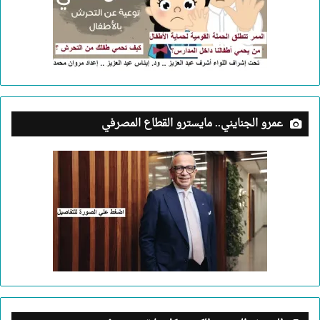
عمرو الجنايني.. مايسترو القطاع المصرفي