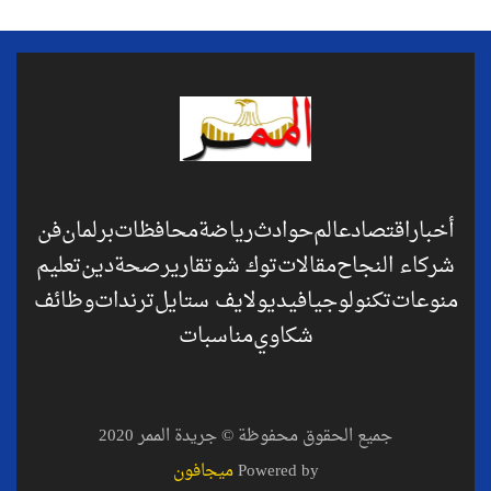
أخبار
اقتصاد
عالم
حوادث
رياضة
محافظات
برلمان
فن
شركاء النجاح
مقالات
توك شو
تقارير
صحة
دين
تعليم
منوعات
تكنولوجيا
فيديو
لايف ستايل
ترندات
وظائف
شكاوي
مناسبات
جميع الحقوق محفوظة © جريدة الممر 2020
Powered by
ميجافون