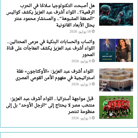
هل أصبحت التكنولوجيا سلاحًا في الحرب
الرقمية؟.. اللواء أشرف عبد العزيز يكشف كواليس
“الصفقة المشبوهة”.. والمستشار محمود عنتر
يحلل الأبعاد القانونية
18 يوليو، 2026
واتساب والحسابات البنكية في مرمى المحتالين..
اللواء أشرف عبد العزيز يكشف المفاجآت على قناة
المحور
8 يوليو، 2026
اللواء أشرف عبد العزيز: «الأوكتاجون» نقلة
استراتيجية في مفهوم الأمن القومي المصرى
3 يوليو، 2026
قبل مواجهة أستراليا.. اللواء أشرف عبد العزيز:
منتخب مصر لا يحتاج إلى “الرجل الأوحد” بل إلى
منظومة تنتصر
3 يوليو، 2026