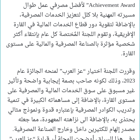
Achievement Award” لأفضل مصرفي عمل طوال
مسيرته المهنية بلا كلل لتعزيز الخدمات المصرفية،
بالإضافة لتقوية دور قطاع الخدمات المالية في القارة
الإفريقية، وتقوم اللجنة المٌختصة كل عام بإنتقاء أكثر
شخصية مؤثرة بالصناعة المصرفية والمالية على مستوى
القارة.
وقررت اللجنة اختيار “عز العرب” لمنحه الجائزة عام
2023، وذلك لكونه صاحب بصمة إيجابية واضحة وتأثير
غير مسبوق على سوق الخدمات المالية والمصرفية على
مستوى القارة، بالإضافة إلى مساهماته الكبيرة في تنمية
وتدريب الكوادر المصرفية بإعتباره قدوة ونموذج مثالي
يحتذى به، بالإضافة الى نزاهته المعهودة، مما جعله
مصدر إلهام للكثيرين داخل وخارج الصناعة المصرفية.
وفي هذا السياق، أوضحت المجلة أن قيادة “عز العرب”