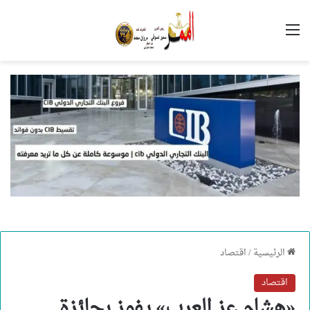
القائمة
الرئيسية
/
اقتصاد
اقتصاد
«هشام عز العرب» يفوز بجائزة