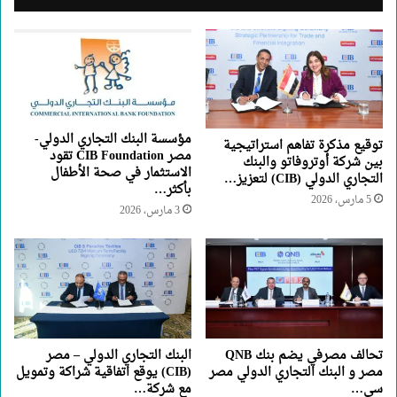
مؤسسة البنك التجاري الدولي-
توقيع مذكرة تفاهم استراتيجية
مصر CIB Foundation تقود
بين شركة أوتروفاتو والبنك
الاستثمار في صحة الأطفال
التجاري الدولي (CIB) لتعزيز…
بأكثر…
5 مارس، 2026
3 مارس، 2026
تحالف مصرفي يضم بنك QNB
البنك التجاري الدولي – مصر
مصر و البنك التجاري الدولي مصر
(CIB) يوقع اتفاقية شراكة وتمويل
سي…
مع شركة…