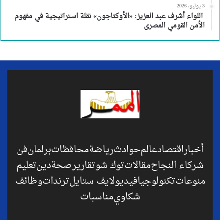
3 يوليو، 2026
اللواء أشرف عبد العزيز: «الأوكتاجون» نقلة استراتيجية في مفهوم
الأمن القومي المصرى
أخبار
اقتصاد
عالم
حوادث
رياضة
محافظات
برلمان
فن
شركاء النجاح
مقالات
توك شو
تقارير
صحة
دين
تعليم
منوعات
تكنولوجيا
فيديو
لايف ستايل
ترندات
وظائف
شكاوي
مناسبات