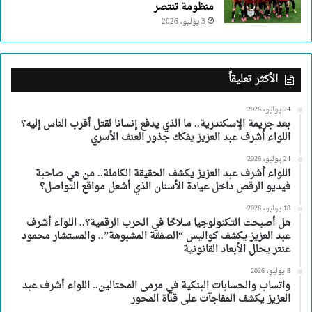
منظومة تنتصر
3 يوليو، 2026
الأكثر تعليقاً
24 يوليو، 2026
بعد جريمة الإسكندرية.. ما الذي يدفع إنسانا لقتل أقرب الناس إليه؟
اللواء أشرف عبد العزيز يفكك جذور العنف الأسري
24 يوليو، 2026
اللواء أشرف عبد العزيز يكشف الحقيقة الكاملة.. من هي صاحبة
فيديو الرقص داخل عيادة الأسنان الذي أشعل مواقع التواصل؟
18 يوليو، 2026
هل أصبحت التكنولوجيا سلاحًا في الحرب الرقمية؟.. اللواء أشرف
عبد العزيز يكشف كواليس “الصفقة المشبوهة”.. والمستشار محمود
عنتر يحلل الأبعاد القانونية
8 يوليو، 2026
واتساب والحسابات البنكية في مرمى المحتالين.. اللواء أشرف عبد
العزيز يكشف المفاجآت على قناة المحور