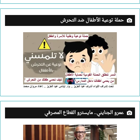
حملة توعية الأطفال ضد التحرش
عمرو الجنايني.. مايسترو القطاع المصرفي