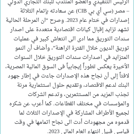
الرئيس التنفيذي والعضو المنتدب للبنك التجاري الدولي
– مصر (سي أي بي CIB) عن سعادته بإتمام الثلاثة
إصدارات في ختام عام 2023. وصرح “ان المرحلة الحالية
تشهد تزايد إقبال كيانات اقتصادية متعددة على اصدار
سندات التوريق مما ادى الى انتعاش كبير في عمليات
توريق الديون خلال الفترة الراهنة”، وأضاف أن النمو
المتزايد في اصدارات سندات التوريق خلال السنوات
الأخيرة يعكس تطوراً إيجابياً فى السوق المالية المصرية،
لافتاً إلى أن نجاح هذه الإصدارات جاءت في إطار جهود
البنك لدعم الاقتصاد، وتقديم حلول استثمارية مرنة
تجذب المزيد من المستثمرين، وتدعم الشركات
والمؤسسات في مختلف القطاعات. كما أعرب عن شكره
لجميع الأطراف المشاركة في الإصدارات الثلاث لما
قدموه من مجهودات أدت الى نجاح اتمامها في وقت
قياسي قبيل انتهاء العام المالي 2023.