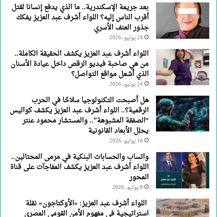
بعد جريمة الإسكندرية.. ما الذي يدفع إنسانا لقتل
جذور
أقرب الناس إليه؟ اللواء أشرف عبد العزيز يفكك
العنف
جذور العنف الأسري
الأسري
24 يوليو، 2026
اللواء أشرف عبد العزيز يكشف الحقيقة الكاملة..
من هي صاحبة فيديو الرقص داخل عيادة الأسنان
الذي أشعل مواقع التواصل؟
24 يوليو، 2026
هل أصبحت التكنولوجيا سلاحًا في الحرب
الرقمية؟.. اللواء أشرف عبد العزيز يكشف كواليس
“الصفقة المشبوهة”.. والمستشار محمود عنتر
يحلل الأبعاد القانونية
18 يوليو، 2026
واتساب والحسابات البنكية في مرمى المحتالين..
اللواء أشرف عبد العزيز يكشف المفاجآت على قناة
المحور
8 يوليو، 2026
اللواء أشرف عبد العزيز: «الأوكتاجون» نقلة
استراتيجية في مفهوم الأمن القومي المصرى