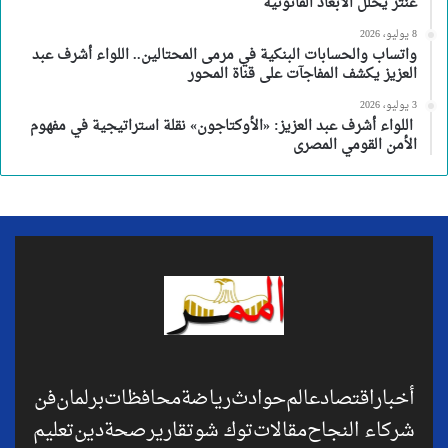
عنتر يحلل الأبعاد القانونية
8 يوليو، 2026
واتساب والحسابات البنكية في مرمى المحتالين.. اللواء أشرف عبد
العزيز يكشف المفاجآت على قناة المحور
3 يوليو، 2026
اللواء أشرف عبد العزيز: «الأوكتاجون» نقلة استراتيجية في مفهوم
الأمن القومي المصرى
أخبار
اقتصاد
عالم
حوادث
رياضة
محافظات
برلمان
فن
شركاء النجاح
مقالات
توك شو
تقارير
صحة
دين
تعليم