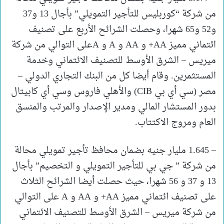
من شركة “كوربليس للتأجير التمويلي” بأجال 13 و37
و52 و65 شهرا، وحصلت الشرائح الأربع على تصنيف
ائتماني مميز AA+ و AA و A و Aعلى التوالي من شركة
ميريس – الشرق الأوسط للتصنيف الائتماني وخدمة
المستثمرين. وقام أيضا كل من البنك التجاري الدولي –
مصر (سي أي بي CIB) والأهلي فاروس وسي أي كابيتال
بدور المستشار المالي ومدير الإصدار والمرتب والمنسق
العام ومروج الاكتتاب.
– 1.645 مليار جنيه بضمان محافظ تأجير تمويلي محالة
من شركة ” جي بي للتأجير التمويلي و التخصيم” بأجال
13 و 37 و 56 شهرا، حيث حصلت أيضا الشرائح الثلاث
على تصنيف ائتماني مميز AA+ و AA و A على التوالي
من شركة ميريس – الشرق الأوسط للتصنيف الائتماني