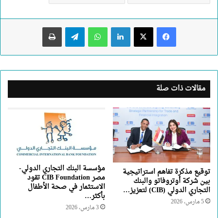
لينكدإن
واتساب
تيلقرام
طباعة
مقالات ذات صلة
مؤسسة البنك التجاري الدولي-
توقيع مذكرة تفاهم استراتيجية
مصر CIB Foundation تقود
بين شركة أوتروفاتو والبنك
الاستثمار في صحة الأطفال
التجاري الدولي (CIB) لتعزيز…
بأكثر…
5 مارس، 2026
3 مارس، 2026