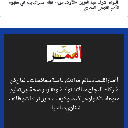
اللواء أشرف عبد العزيز: «الأوكتاجون» نقلة استراتيجية في مفهوم
الأمن القومي المصرى
أخبار
اقتصاد
عالم
حوادث
رياضة
محافظات
برلمان
فن
شركاء النجاح
مقالات
توك شو
تقارير
صحة
دين
تعليم
منوعات
تكنولوجيا
فيديو
لايف ستايل
ترندات
وظائف
شكاوي
مناسبات