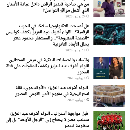
من هي صاحبة فيديو الرقص داخل عيادة الأسنان
الذي أشعل مواقع التواصل؟
24 يوليو، 2026
هل أصبحت التكنولوجيا سلاحًا في الحرب
الرقمية؟.. اللواء أشرف عبد العزيز يكشف كواليس
“الصفقة المشبوهة”.. والمستشار محمود عنتر
يحلل الأبعاد القانونية
18 يوليو، 2026
واتساب والحسابات البنكية في مرمى المحتالين..
اللواء أشرف عبد العزيز يكشف المفاجآت على قناة
المحور
8 يوليو، 2026
اللواء أشرف عبد العزيز: «الأوكتاجون» نقلة
استراتيجية في مفهوم الأمن القومي المصرى
3 يوليو، 2026
قبل مواجهة أستراليا.. اللواء أشرف عبد العزيز:
منتخب مصر لا يحتاج إلى “الرجل الأوحد” بل إلى
منظومة تنتصر