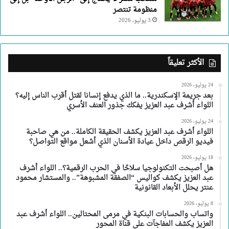
منظومة تنتصر
3 يوليو، 2026
الأكثر تعليقاً
24 يوليو، 2026
بعد جريمة الإسكندرية.. ما الذي يدفع إنسانا لقتل أقرب الناس إليه؟
اللواء أشرف عبد العزيز يفكك جذور العنف الأسري
24 يوليو، 2026
اللواء أشرف عبد العزيز يكشف الحقيقة الكاملة.. من هي صاحبة
فيديو الرقص داخل عيادة الأسنان الذي أشعل مواقع التواصل؟
18 يوليو، 2026
هل أصبحت التكنولوجيا سلاحًا في الحرب الرقمية؟.. اللواء أشرف
عبد العزيز يكشف كواليس “الصفقة المشبوهة”.. والمستشار محمود
عنتر يحلل الأبعاد القانونية
8 يوليو، 2026
واتساب والحسابات البنكية في مرمى المحتالين.. اللواء أشرف عبد
العزيز يكشف المفاجآت على قناة المحور