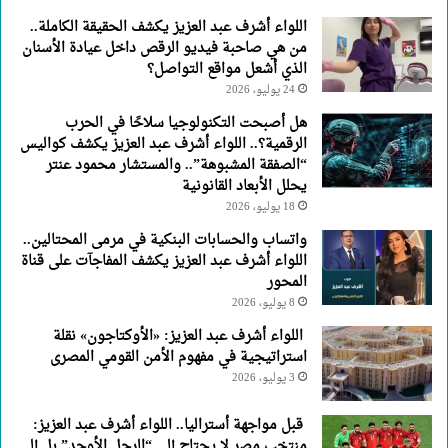
اللواء أشرف عبد العزيز يكشف الحقيقة الكاملة..
من هي صاحبة فيديو الرقص داخل عيادة الأسنان
الذي أشعل مواقع التواصل؟
24 يوليو، 2026
هل أصبحت التكنولوجيا سلاحًا في الحرب
الرقمية؟.. اللواء أشرف عبد العزيز يكشف كواليس
“الصفقة المشبوهة”.. والمستشار محمود عنتر
يحلل الأبعاد القانونية
18 يوليو، 2026
واتساب والحسابات البنكية في مرمى المحتالين..
اللواء أشرف عبد العزيز يكشف المفاجآت على قناة
المحور
8 يوليو، 2026
اللواء أشرف عبد العزيز: «الأوكتاجون» نقلة
استراتيجية في مفهوم الأمن القومي المصرى
3 يوليو، 2026
قبل مواجهة أستراليا.. اللواء أشرف عبد العزيز:
منتخب مصر لا يحتاج إلى “الرجل الأوحد” بل إلى