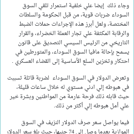
وجاء ذلك إيضا علي خلفية استمرار تلقي السوق
السوداء ضربات قوية، من قبل الحكومة والسلطات
المختصة، ولعل أبرز هذه الإجراءات حملات الضبط
والرقابة المكثفة علي تجار العملة الخضراء، والقرار
التاريخي من الرئيس السيسي التصديق على قانون
يسمح بإحالة مافيا السوق السوداء، والمتورطين في
احتكار وتخزين السلع الأساسية إلى القضاء العسكري .
وتعرض الدولار في السوق السوداء لضربة قاتلة تسببت
في هبوطه إلي ادني مستوي له خلال ساعات قليلة،
حيث قابله ذلك فرحة عارمة من المواطنين وبشرة خير
علي أمل هبوطه إلي أكثر من ذلك.
فيما يواصل سعر صرف الدولار النزيف في السوق
الموازية بعدما وصل إلي 74 جنيها، حيث بلغ سعر الدولار