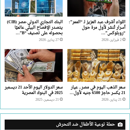
اللواء أشرف عبد العزيز لـ “الممر”:
البنك التجاري الدولي-مصر (CIB)
أسرار تُنشر لأول مرة حول
يتصدر الإفصاح البيئي عالميًا
“روبلوكس”…
بحصوله على تصنيف “B”…
2 فبراير، 2026
27 يناير، 2026
سعر الذهب اليوم في مصر.. عيار
سعر الدولار اليوم الأحد 21 ديسمبر
21 يكسر حاجز 6500 جنيه لأول…
2025 في البنوك المصرية
21 يناير، 2026
21 ديسمبر، 2025
حملة توعية الأطفال ضد التحرش