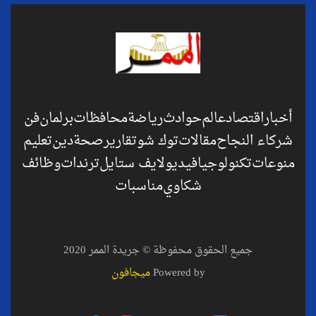
أخبار
اقتصاد
عالم
حوادث
رياضة
محافظات
برلمان
فن
شركاء النجاح
مقالات
توك شو
تقارير
صحة
دين
تعليم
منوعات
تكنولوجيا
فيديو
لايف ستايل
ترندات
وظائف
شكاوي
مناسبات
جميع الحقوق محفوظة © جريدة الممر 2020
Powered by
ميجافون