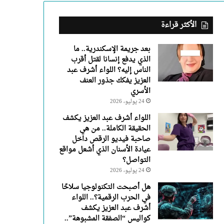
عبد
العزيز
يفكك
الأكثر قراءة
جذور
العنف
بعد جريمة الإسكندرية.. ما
الأسري
الذي يدفع إنسانا لقتل أقرب
الناس إليه؟ اللواء أشرف عبد
العزيز يفكك جذور العنف
الأسري
24 يوليو، 2026
اللواء أشرف عبد العزيز يكشف
الحقيقة الكاملة.. من هي
صاحبة فيديو الرقص داخل
عيادة الأسنان الذي أشعل مواقع
التواصل؟
24 يوليو، 2026
هل أصبحت التكنولوجيا سلاحًا
في الحرب الرقمية؟.. اللواء
أشرف عبد العزيز يكشف
كواليس “الصفقة المشبوهة”..