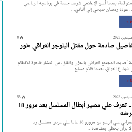
متوقعة، بعدما أعلن الإعلامي شريف جمعة في برنامجه الرياضي
ث، عودة رمضان صبحي إلي النادي…
ة »
0
تفاصيل صادمة حول مقتل البلوجر العراقي «نور
أصابت المجتمع العراقي بالحزن والقلق، من انتشار ظاهرة الانتقام
 شوارع العراق، بعدما قلام مسلح…
ة »
55
ريا وسكينة.. تعرف علي مصير أبطال المسلسل بعد مرور 18
عرضه
كتب: مروان الشعراني علي الرغم من مرورو 18 عاما علي عرض مسلسل ريا
ه لا يزال يحظي بمشاهدة…