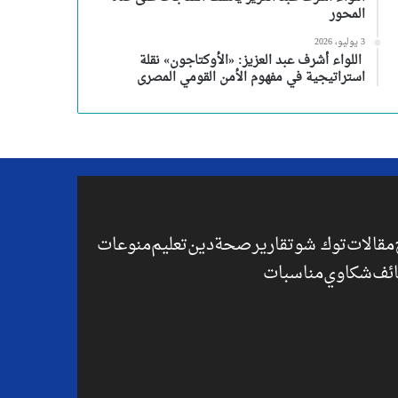
المحور
3 يوليو، 2026
اللواء أشرف عبد العزيز: «الأوكتاجون» نقلة
استراتيجية في مفهوم الأمن القومي المصرى
مقالات
توك شو
تقارير
صحة
دين
تعليم
منوعات
ئف
شكاوي
مناسبات