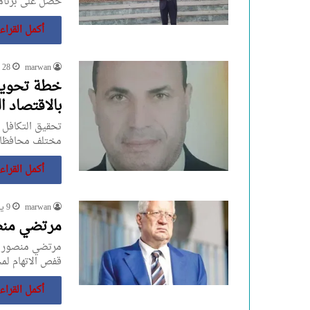
حصل على برنامج
أكمل القراء
marwan
28 مارس، 2025
بالاقتصاد 
مختلف محافظات 
أكمل القراء
marwan
9 يناير، 2024
مرتضي منص
مرتضي منصور م
قفص الاتهام لمحاكمته في 
أكمل القراء