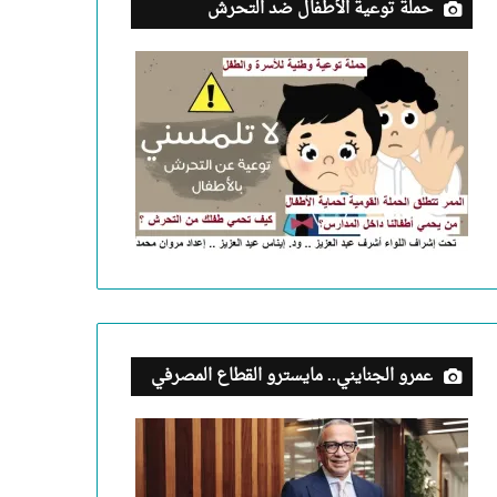
حملة توعية الأطفال ضد التحرش
عمرو الجنايني.. مايسترو القطاع المصرفي