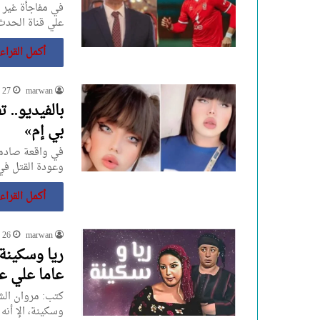
في مفاجأة غير 
علي قناة الحد
أكمل القراء
marwan
27 سبتمبر، 2023
بالفيديو.. 
بي إم»
في واقعة صادمة 
وعودة القتل في
أكمل القراء
marwan
26 سبتمبر، 2023
عاما علي 
وسكينة، الإ أن