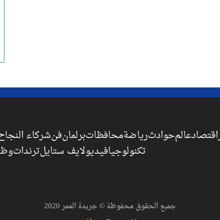
اقتصاد
عالم
حوادث
رياضة
محافظات
برلمان
فن
شركاء النجاح
تكنولوجيا
فيديو
لايف ستايل
ترندات
وظا
جميع الحقوق محفوظة © جريدة الممر 2020