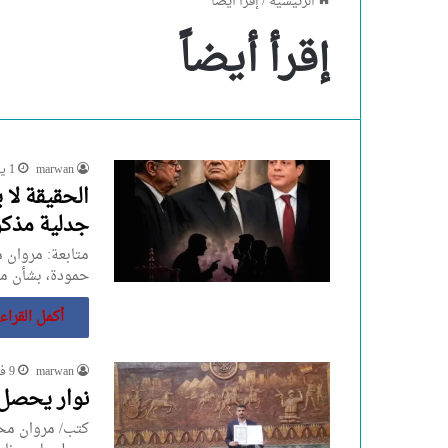
الرئيسية
/
إقرأ أيضاً
إقرأ أيضاً
marwan
1 يونيو، 2026
الحقيقة لا 
جدلية مذكر
متابعة: مروان 
حمودة، بشأن مس
أكمل القراء
marwan
9 فبراير، 2026
نوار يحصل 
كتب/ مروان محم