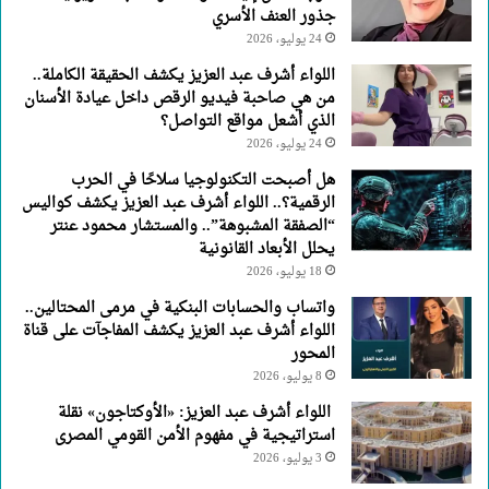
جذور العنف الأسري
الأسري
24 يوليو، 2026
اللواء أشرف عبد العزيز يكشف الحقيقة الكاملة..
من هي صاحبة فيديو الرقص داخل عيادة الأسنان
الذي أشعل مواقع التواصل؟
24 يوليو، 2026
هل أصبحت التكنولوجيا سلاحًا في الحرب
الرقمية؟.. اللواء أشرف عبد العزيز يكشف كواليس
“الصفقة المشبوهة”.. والمستشار محمود عنتر
يحلل الأبعاد القانونية
18 يوليو، 2026
واتساب والحسابات البنكية في مرمى المحتالين..
اللواء أشرف عبد العزيز يكشف المفاجآت على قناة
المحور
8 يوليو، 2026
اللواء أشرف عبد العزيز: «الأوكتاجون» نقلة
استراتيجية في مفهوم الأمن القومي المصرى
3 يوليو، 2026