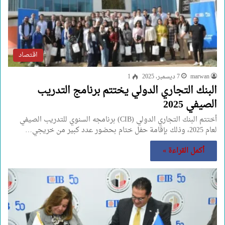
اقتصاد
marwan
7 ديسمبر، 2025
1
البنك التجاري الدولي يختتم برنامج التدريب
الصيفي 2025
أختتم البنك التجاري الدولي (CIB) برنامجه السنوي للتدريب الصيفي
لعام 2025، وذلك بإقامة حفل ختام بحضور عدد كبير من خريجي…
أكمل القراءة »