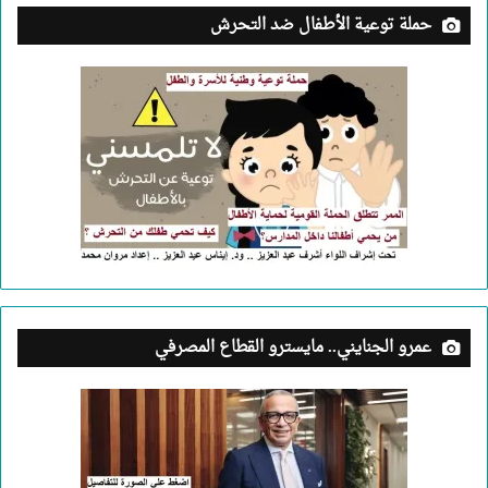
حملة توعية الأطفال ضد التحرش
عمرو الجنايني.. مايسترو القطاع المصرفي