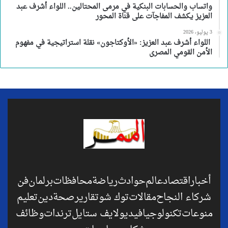
واتساب والحسابات البنكية في مرمى المحتالين.. اللواء أشرف عبد
العزيز يكشف المفاجآت على قناة المحور
3 يوليو، 2026
اللواء أشرف عبد العزيز: «الأوكتاجون» نقلة استراتيجية في مفهوم
الأمن القومي المصرى
أخبار
اقتصاد
عالم
حوادث
رياضة
محافظات
برلمان
فن
شركاء النجاح
مقالات
توك شو
تقارير
صحة
دين
تعليم
منوعات
تكنولوجيا
فيديو
لايف ستايل
ترندات
وظائف