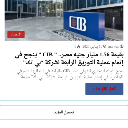
اقتصاد
marwan
16 يناير، 2025
1
بقيمة 1.56 مليار جنيه مصر.. ” CIB ” ينجح في
إتمام عملية التوريق الرابعة لشركة “بي تك”
نجح البنك التجاري الدولي مصر CIB –الرائد في القطاع المصرفي
الخاص– في إتمام عملية التوريق الرابعة لشركة “بي تك” بقيمة…
أكمل القراءة »
تحميل المزيد