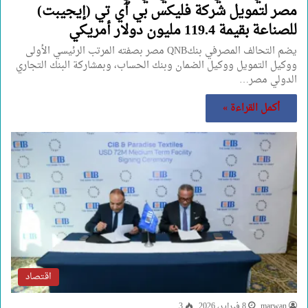
مصر لتمويل شركة فليكس بي آي تي (إيجيبت)
للصناعة بقيمة 119.4 مليون دولار أمريكي
يضم التحالف المصرفي بنكQNB مصر بصفته المرتب الرئيسي الأولى
ووكيل التمويل ووكيل الضمان وبنك الحساب، وبمشاركة البنك التجاري
الدولي مصر…
أكمل القراءة »
اقتصاد
marwan
8 فبراير، 2026
3