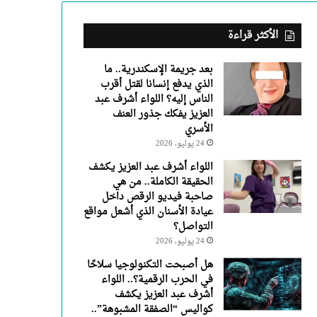
عبد
العزيز
يفكك
الأكثر قراءة
جذور
العنف
بعد جريمة الإسكندرية.. ما
الأسري
الذي يدفع إنسانا لقتل أقرب
الناس إليه؟ اللواء أشرف عبد
العزيز يفكك جذور العنف
الأسري
24 يوليو، 2026
اللواء أشرف عبد العزيز يكشف
الحقيقة الكاملة.. من هي
صاحبة فيديو الرقص داخل
عيادة الأسنان الذي أشعل مواقع
التواصل؟
24 يوليو، 2026
هل أصبحت التكنولوجيا سلاحًا
في الحرب الرقمية؟.. اللواء
أشرف عبد العزيز يكشف
كواليس “الصفقة المشبوهة”..