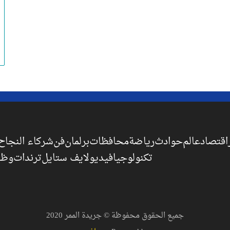
اقتصاد
عالم
حوادث
رياضة
محافظات
برلمان
فن
شركاء النجاح
تكنولوجيا
فيديو
لايف ستايل
ترندات
وظا
جميع الحقوق محفوظة © جريدة الممر 2020