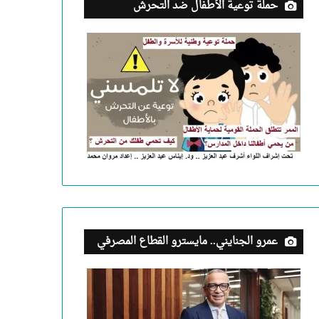
حملة توعية الأطفال ضد التحرش
عمرو الجنايني.. مايسترو القطاع المصرفي