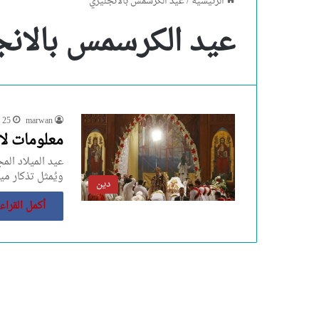
الرئيسية
/
عيد الكرسمس بالانجليزي
عيد الكرسمس بالانج
marwan
25 مارس، 2023
معلومات لا 
عيد الميلاد الم
ويُمثل تذكار م
دين
أكمل القراء