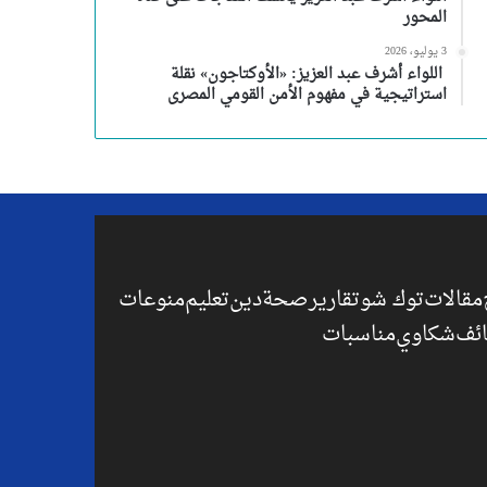
المحور
3 يوليو، 2026
اللواء أشرف عبد العزيز: «الأوكتاجون» نقلة
استراتيجية في مفهوم الأمن القومي المصرى
مقالات
توك شو
تقارير
صحة
دين
تعليم
منوعات
ئف
شكاوي
مناسبات