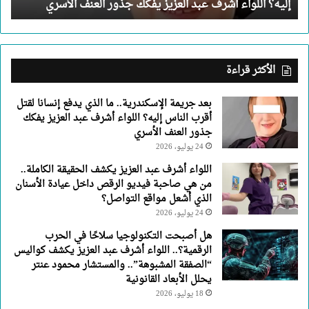
إليه؟ اللواء أشرف عبد العزيز يفكك جذور العنف الأسري
الناس
إليه؟
اللواء
أشرف
عبد
الأكثر قراءة
العزيز
يفكك
بعد جريمة الإسكندرية.. ما الذي يدفع إنسانا لقتل
جذور
أقرب الناس إليه؟ اللواء أشرف عبد العزيز يفكك
العنف
جذور العنف الأسري
الأسري
24 يوليو، 2026
اللواء أشرف عبد العزيز يكشف الحقيقة الكاملة..
من هي صاحبة فيديو الرقص داخل عيادة الأسنان
الذي أشعل مواقع التواصل؟
24 يوليو، 2026
هل أصبحت التكنولوجيا سلاحًا في الحرب
الرقمية؟.. اللواء أشرف عبد العزيز يكشف كواليس
“الصفقة المشبوهة”.. والمستشار محمود عنتر
يحلل الأبعاد القانونية
18 يوليو، 2026