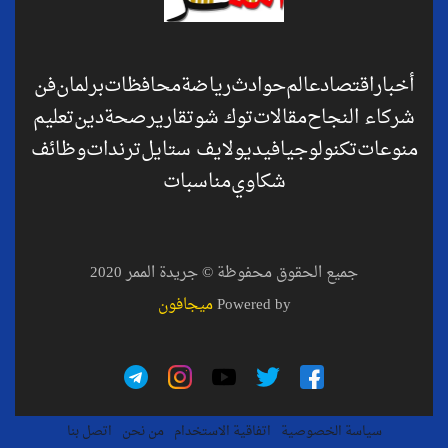
أخبار
اقتصاد
عالم
حوادث
رياضة
محافظات
برلمان
فن
شركاء النجاح
مقالات
توك شو
تقارير
صحة
دين
تعليم
منوعات
تكنولوجيا
فيديو
لايف ستايل
ترندات
وظائف
شكاوي
مناسبات
جميع الحقوق محفوظة © جريدة الممر 2020
Powered by
ميجافون
سياسة الخصوصية
اتفاقية الاستخدام
من نحن
اتصل بنا