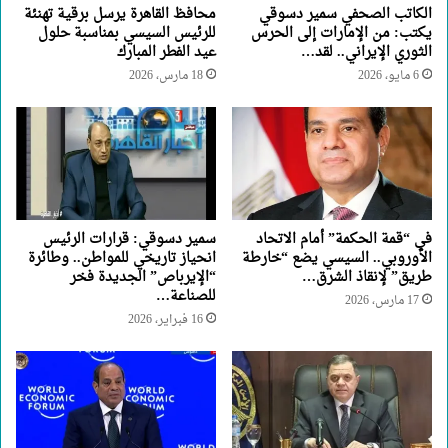
الكاتب الصحفي سمير دسوقي
محافظ القاهرة يرسل برقية تهنئة
يكتب: من الإمارات إلى الحرس
للرئيس السيسي بمناسبة حلول
الثوري الإيراني.. لقد…
عيد الفطر المبارك
6 مايو، 2026
18 مارس، 2026
في “قمة الحكمة” أمام الاتحاد
سمير دسوقي: قرارات الرئيس
الأوروبي.. السيسي يضع “خارطة
انحياز تاريخي للمواطن.. وطائرة
طريق” لإنقاذ الشرق…
“الإيرباص” الجديدة فخر
للصناعة…
17 مارس، 2026
16 فبراير، 2026