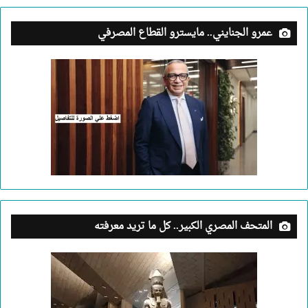
عمرو الجنايني.. مايسترو القطاع المصرفي
المتحف المصري الكبير.. كل ما تريد معرفته