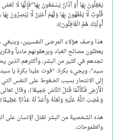
يَعْقِلُونَ بِهَا أَوْ آذَانٌ يَسْمَعُونَ بِهَا ۖ فَإِنَّهَا لَا تَعْم
قُلُوبٌ لَّا يَفْقَهُونَ بِهَا وَلَهُمْ أَعْيُنٌ لَّا يُبْصِرُونَ بِهَا وَ
أُولَٰئِكَ هُمُ الْغَافِلُونَ)).
هذا وصف هؤلاء المرضى النفسيين، وينبغي عل
يعطلون مصالح العباد ويرهقونهم مادياً وفكرياً 
تجدهم في كثير من البشر، وأكثرهم الذين يحبط
سيد”، ويجيء بكرة: “فوت علينا بكرة يا سيد”
إلى الانتحار بسبب الضغوط على النفس التي لا تتحمل؛ 
الْأَرْضِ فَكَأَنَّمَا قَتَلَ النَّاسَ جَمِيعًا}، وقال تعالى: {وَم
وَغَضِبَ اللَّهُ عَلَيْهِ وَلَعَنَهُ وَأَعَدَّ لَهُ عَذَابًا عَظِيمًا}
هذه الشخصية من البشر تقتل الإنسان على ال
والطموحات.