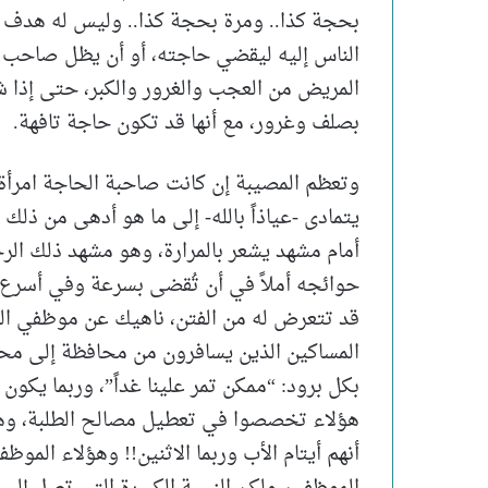
بحجة كذا.. ومرة بحجة كذا.. وليس له هدف
الناس إليه ليقضي حاجته، أو أن يظل صاحب 
المريض من العجب والغرور والكبر، حتى إذا 
بصلف وغرور، مع أنها قد تكون حاجة تافهة.
وتعظم المصيبة إن كانت صاحبة الحاجة امرأة؛ 
يتمادى -عياذاً بالله- إلى ما هو أدهى من ذل
أمام مشهد يشعر بالمرارة، وهو مشهد ذلك الرجل 
حوائجه أملاً في أن تُقضى بسرعة وفي أسرع و
قد تتعرض له من الفتن، ناهيك عن موظفي ال
المساكين الذين يسافرون من محافظة إلى محا
بكل برود: “ممكن تمر علينا غداً”، وربما يكون
هؤلاء تخصصوا في تعطيل مصالح الطلبة، وهن
أنهم أيتام الأب وربما الاثنين!! وهؤلاء المو