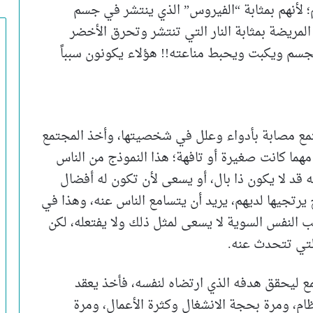
؛ لأنهم بمثابة “الفيروس” الذي ينتشر في جسم
المريضة بمثابة النار التي تنتشر وتحرق الأخضر
لجسم ويكبت ويحبط مناعته!! هؤلاء يكونون سبباً
جتمع مصابة بأدواء وعلل في شخصيتها، وأخذ المجتمع
هما كانت صغيرة أو تافهة؛ هذا النموذج من الناس
ه قد لا يكون ذا بال، أو يسعى لأن تكون له أفضال
رتجيها لديهم، يريد أن يتسامع الناس عنه، وهذا في
ب النفس السوية لا يسعى لمثل ذلك ولا يفتعله، لكن
لتي تتحدث عنه.
مع ليحقق هدفه الذي ارتضاه لنفسه، فأخذ يعقد
م، ومرة بحجة الانشغال وكثرة الأعمال، ومرة