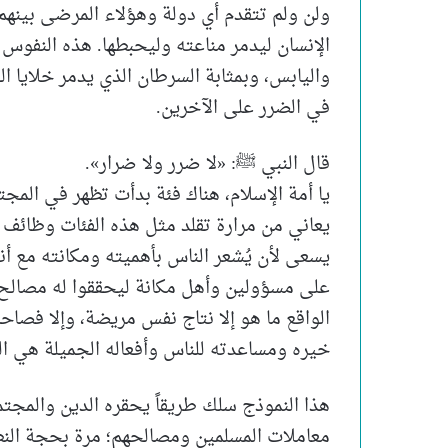
ولن ولم تتقدم أي دولة وهؤلاء المرضى بينهم
الإنسان ليدمر مناعته وليحبطها. هذه النفوس 
واليابس، وبمثابة السرطان الذي يدمر خلايا ا
في الضرر على الآخرين.
قال النبي ﷺ: «لا ضرر ولا ضرار».
يا أمة الإسلام، هناك فئة بدأت تظهر في الم
يعاني من مرارة تقلد مثل هذه الفئات وظائف م
يسعى لأن يُشعر الناس بأهميته ومكانته مع أن
على مسؤولين وأهل مكانة ليحققوا له مصالح ي
الواقع ما هو إلا نتاج نفس مريضة، وإلا فصاح
خيره ومساعدته للناس وأفعاله الجميلة هي ا
هذا النموذج سلك طريقاً يحقره الدين والمجت
معاملات المسلمين ومصالحهم؛ مرة بحجة النظا