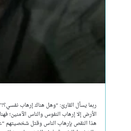
ربما يسأل القارئ: “وهل هناك إرهاب نفسي؟!”
الأرض إلا إرهاب النفوس والناس الآمنين؛ ف
هذا النقص بإرهاب الناس وقتل شخصيتهم “ع