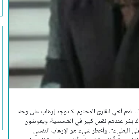
.. نعم أخي القارئ المحترم، لا يوجد إرهاب على وجه
هناك بشر عندهم نقص كبير في الشخصية، ويعوضون
لى البطيء”. وأخطر شيء هو الإرهاب النفسي