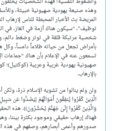
والضغوط النفسية؛ فهذه الشخصيات يخلقون للن
وهذه صنيعة يهودية صهيونية خبيثة، وللأسف
المريضة بث الأخبار المحبطة للناس لإرهاب الن
توظيف”، “سيكون هناك أزمة في الغاز، في الب
شخصية مرتبكة قلقة في توتر وضغط دائم، و
بأمراض تجعل من حياته ظلاماً دامساً، وكل
تسمعون عنه في الإعلام بأن هناك “جماعات 
صهيونية يهودية غربية وعربية (كوكتيل)؛ كوكت
بالإرهاب.
ولن ولم ينالوا من تشويه الإسلام ذرة، ولكن أمو
الَّذِينَ كَفَرُوا يُنفِقُونَ أَمْوَالَهُمْ لِيَصُدُّوا عَن سَبِيلِ الل
وَالَّذِينَ كَفَرُوا إِلَىٰ جَهَنَّمَ يُحْشَرُونَ)).
فهناك إرهاب حقيقي وموجود بكثرة بيننا، وهو
صدورهم وأعمى أبصارهم، وصفهم في هذه الآيات: 👈 ((أ