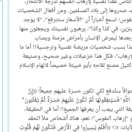
اس عقداً نفسية لإرهاب أنفسهم لدرجة الانتحار،
 صدروها إلى بلاد المسلمين. ومن أفعال الشخصيات
فوس؛ تسمع أخباراً أن “الأسعار ستترفع”، “لا يوجد
نزين، في كذا وكذا”، يرهبون نفسيتك ويجعلون منها
بعدها ليمرض الإنسان بأمراض مزمنة ويصاب
 هذا بسبب شخصيات مريضة نفسية ونرجسية!! أما ما
الإرهاب”، فكل هذا خزعبلات وغير صحيح، وصنيعة
يل مصنع لقاحه بأيدٍ خبيثة خصيصاً لاتهام الإسلام
الاً ستُدفع لكي تكون حسرة عليهم جميعاً؛ ((إِنَّ
َّهِ ۚ فَسَيُنفِقُونَهَا ثُمَّ تَكُونُ عَلَيْهِمْ حَسْرَةً ثُمَّ يُغْلَبُونَ ۗ
 هذه الحقيقة التي يجب أن يعرفها الجميع!! أما في الحقيقة،
 “إرهاب النفوس”؛ نعم، هناك أشخاص ملأ الحقد
َفَلَمْ يَسِيرُوا فِي الْأَرْضِ فَتَكُونَ لَهُمْ قُلُوبٌ