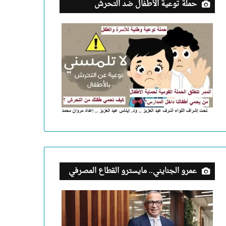
حملة توعية الأطفال ضد التحرش
عمرو الجنايني.. مايسترو القطاع المصرفي