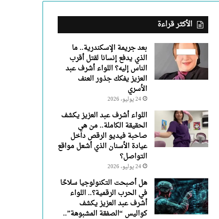
عبد
العزيز
يفكك
الأكثر قراءة
جذور
العنف
بعد جريمة الإسكندرية.. ما
الأسري
الذي يدفع إنسانا لقتل أقرب
الناس إليه؟ اللواء أشرف عبد
العزيز يفكك جذور العنف
الأسري
24 يوليو، 2026
اللواء أشرف عبد العزيز يكشف
الحقيقة الكاملة.. من هي
صاحبة فيديو الرقص داخل
عيادة الأسنان الذي أشعل مواقع
التواصل؟
24 يوليو، 2026
هل أصبحت التكنولوجيا سلاحًا
في الحرب الرقمية؟.. اللواء
أشرف عبد العزيز يكشف
كواليس “الصفقة المشبوهة”..