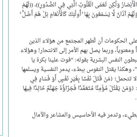
َى الْأَبْصَارُ وَلَٰكِن تَعْمَى الْقُلُوبُ الَّتِي فِي الصُّدُورِ))، ((لَهُمْ
لَهُمْ آذَانٌ لَّا يَسْمَعُونَ بِهَا ۚ أُولَٰئِكَ كَالْأَنْعَامِ بَلْ هُمْ أَضَلُّ ۚ
ى الحكومات أن تُطهر المجتمع من هؤلاء الذين
ومعنوياً، وربما يصل بهم الأمر إلى الانتحار! وهؤلاء
ون النفس البشرية بقوله: “فوت علينا بكرة يا
، وهكذا يقتل النفوس ببطء، يدمر النفسية ويسلمها
{مَنْ قَتَلَ نَفْسًا بِغَيْرِ نَفْسٍ أَوْ فَسَادٍ فِي
َنْ يَقْتُلْ مُؤْمِنًا مُتَعَمِّدًا فَجَزَاؤُهُ جَهَنَّمُ خَالِدًا فِيهَا
.
بطيء، وتدمر فيه الأحاسيس والمشاعر والآمال