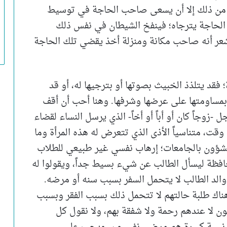
 من ذلك إلا أن يسعى صاحب الحاجة في توسيط
الحاجة يترجاه؛ فينفخ الشيطان في نفس ذلك
شعر أنه صاحب مكانة ومنزلة أخذ يقضي تلك الحاجة
فقد يتلذذ الخبيث بصوتها أو بترجيها له، أو قد
ك بمساومتها على عرضها وشرفها. وهنا أحب أن أقف
-زوجاً كان أو أباً أو أخاً- الذي يرسل النساء لقضاء
قت، متناسياً الأذى الذي تتعرض له هذه المرأة وما
شؤون بالجامعات؛ إرهاب نفسي غير طبيعي للطلاب
فظة ليسأل الطالب عن شيء بسيط جداً، ويقولوا له
 والد الطالب لا يتحمل السفر بسبب سنه أو مرضه.
اك طلبة حالتهم لا تتحمل ذلك بسبب الفقر وبسبب
ظفون لا عندهم رحمة ولا شفقة بهم، ولا نقول كل